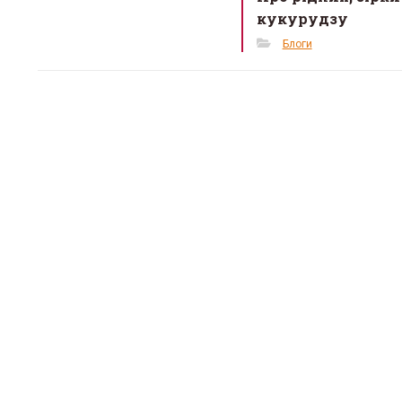
кукурудзу
Блоги
«Місце,
тепло»:
простір
кризі
12 Березня 