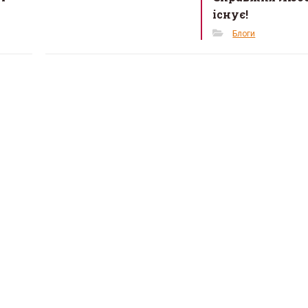
існує!
Блоги
 де можна відчути
«Жива історія у світл
 у Львові з’явиться
музей історії релігії у
 стосунків для сімей у
запрошує на виставк
26 Березня 2026 в 11:28
2026 в 11:45