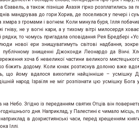
а Єзавель, а також пізніше Ахазія гірко розплатились за п
 днів мандрував до гори Хорив, де поселився у печері і су
 хмара з громами і вогнем. Коли минула буря, Ілля побачив
і гніву, не у вогні кари, а у тихому вітрі милосердя хова
 ці рядки, то чомусь пригадала оповідання Рея Бредбері «У
 люди новoї ери знищуватимуть світові надбання, зокр
на публічному знищенні Джоконди Леонардо да Вінчі. Х
ереження хоча б невеликої частини великого мистецького
ко біжить додому. Коли юнак розтиснув долоню вже вдом
чить, що йому вдалося вихопити найцінніше – усмішку 
дішній народ Ізраїля не міг розпізнати цю усмішку Бога 
в на Небо. Згідно із переданням святих Отців він повернет
годнішнього дня. Наприклад, у Палестині є чимало місць, п
, наприклад в дохристиянські часи, перед хрещенням княги
ка Іллі.