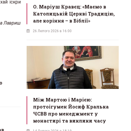
хай іскри
О. Маріуш Кравєц: «Маємо в
Католицькій Церкві Традицію,
але коріння – в Біблії»
на Лавриш
26 Лютого 2026 в 16:00
о
Між Мартою і Марією:
протоігумен Йосиф Кралька
ЧСВВ про менеджмент у
монастирі та виклики часу
ов
14 Лютого 2026 в 18:19