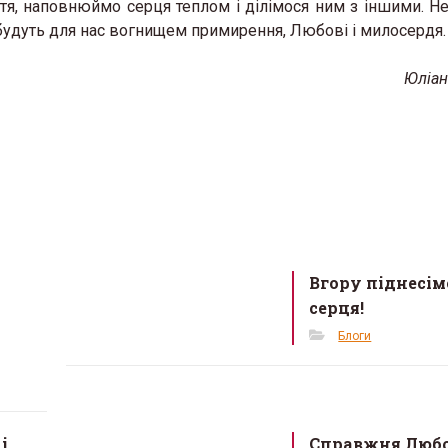
я, наповнюймо серця теплом і ділімося ним з іншими. Не
, будуть для нас вогнищем примирення, Любові і милосердя.
Юліа
Вгору піднесім
серця!
Блоги
і
Справжня Люб