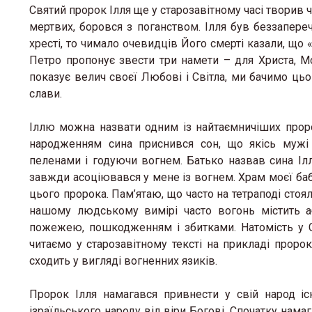
Святий пророк Ілля ще у старозавітному часі творив
мертвих, боровся з поганством. Ілля був беззапере
хресті, то чимало очевидців Його смерті казали, що «
Петро пропонує звести три намети – для Христа, Мой
показує велич своєї Любові і Світла, ми бачимо ць
слави.
Іллю можна назвати одним із найтаємничіших проро
народженням сина приснився сон, що якісь муж
пеленами і годуючи вогнем. Батько назвав сина Ілл
завжди асоціювався у мене із вогнем. Храм моєї бабус
цього пророка. Пам’ятаю, що часто на тетраподі стояла
нашому людському вимірі часто вогонь містить а
пожежею, пошкодженням і збитками. Натомість у С
читаємо у старозавітному тексті на прикладі проро
сходить у вигляді вогненних язиків.
Пророк Ілля намагався привнести у свій народ і
ізраїльського народу від віри Богові. Спочатку намаг