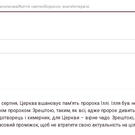
ксклюзив
Життя святих
Корисно знати
Інтерв’ю
2 серпня, Церква вшановує пам’ять пророка Іллі. Ілля був 
нім пророком. Зрештою, таким, як всі, адже пророк дивитьс
творець і химерник, для Церкви – вірне чадо. Зрештою, 
часовий проміжок, щоб не втратити свою актуальність на ціл