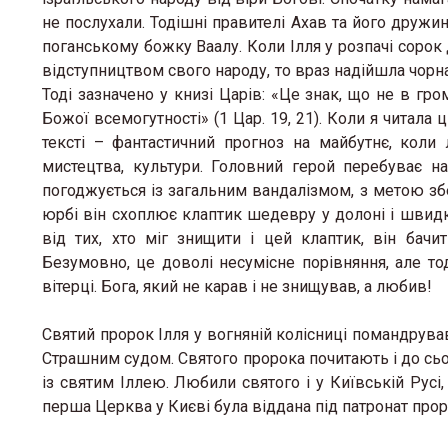
не послухали. Тодішні правителі Ахав та його дружин
поганському божку Ваалу. Коли Ілля у розпачі сорок
відступництвом свого народу, то враз надійшла чорна
Тоді зазначено у книзі Царів: «Це знак, що не в гром
Божої всемогутності» (1 Цар. 19, 21). Коли я читала
тексті – фантастичний прогноз на майбутнє, коли
мистецтва, культури. Головний герой перебуває 
погоджується із загальним вандалізмом, з метою зб
юрбі він схоплює клаптик шедевру у долоні і швид
від тих, хто міг знищити і цей клаптик, він ба
Безумовно, це доволі несумісне порівняння, але то
вітерці. Бога, який не карав і не знищував, а любив!
Святий пророк Ілля у вогняній колісниці помандрува
Страшним судом. Святого пророка почитають і до сьо
із святим Іллею. Любили святого і у Київській Русі
перша Церква у Києві була віддана під патронат проро