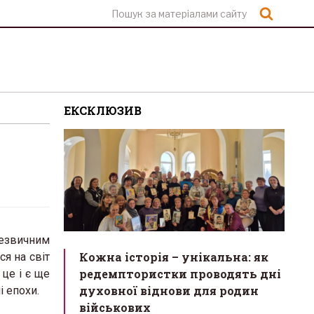
Шукат
ЕКСКЛЮЗИВ
незвичним
Кожна історія – унікальна: як
я на світ
редемптористки проводять дні
це і є ще
духовної віднови для родин
і епохи.
військових