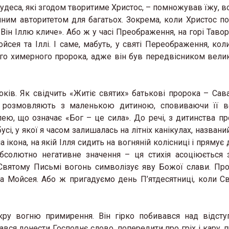
 чудеса, які згодом творитиме Христос, – помножував їжу, 
чним авторитетом для багатьох. Зокрема, коли Христос п
Він Іллю кличе». Або ж у часі Преображення, на горі Тавор
сея та Іллі. І саме, мабуть, у святі Переображення, кол
ого химерного пророка, адже він був передвісником вели
ків. Як свідчить «Житіє святих» батькові пророка – Сав
і розмовляють з маленькою дитиною, сповиваючи її в
ею, що означає «Бог – це сила». До речі, з дитинства пр
і, у якої я часом залишалась на літніх канікулах, названи
 ікона, на якій Ілля сидить на вогняній колісниці і прямує 
бсолютно негативне значення – ця стихія асоціюється 
вятому Письмі вогонь символізує яву Божої слави. Про
ка Мойсея. Або ж пригадуємо день П’ятдесятниці, коли С
скру вогню примирення. Він гірко побивався над відст
ався донести Господнє слово, попередити про гріх і кару, 