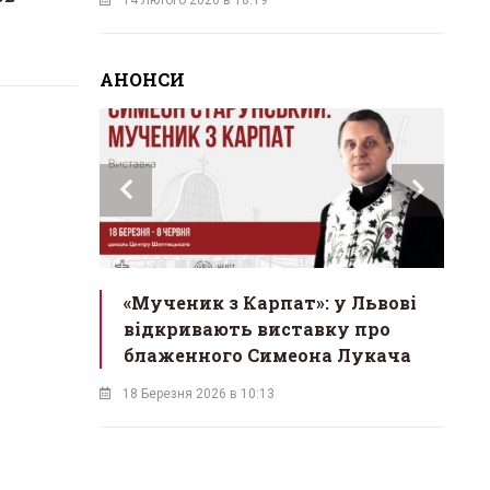
АНОНСИ
инах»:
«Мученик з Карпат»: у Львові
Л
 Львові
відкривають виставку про
мо
у
блаженного Симеона Лукача
на
18 Березня 2026 в 10:13
16 