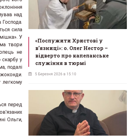
оклоніння
мував над
 Господа.
ється сила
смішка». У
«Послужити Христові у
ема твори
вʼязниці»: о. Олег Нестор –
лопець не
відверто про капеланське
 скарбу у
служіння в тюрмі
а, подалі
Джоконди.
5 Березня 2026 в 15:10
у легкому
ься перед
ов’язаних
ні Ольги,