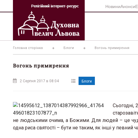
Перейти
Новини
Анонси
Е
до
вмісту
Головна сторінка
Блоги
Вогонь примирення
Вогонь примирення
2 Серпня 2017 в 08:04
Блоги
Сьогодні, 
старозавіт
не людськими очима, а Божими. Для людей – це чудо
одна риса святості – бути не таким, як інші у певний 