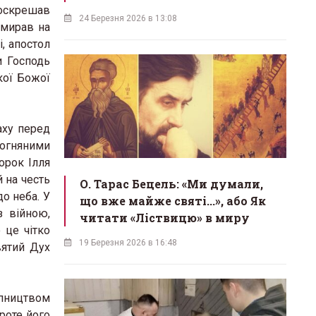
воскрешав
24 Березня 2026 в 13:08
омирав на
і, апостол
и Господь
кої Божої
аху перед
огняними
орок Ілля
й на честь
О. Тарас Бецель: «Ми думали,
до неба. У
що вже майже святі...», або Як
з війною,
читати «Ліствицю» в миру
 це чітко
19 Березня 2026 в 16:48
вятий Дух
упництвом
проте його