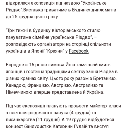
відкрилася експозиція під назвою “Українське
Різдво”.Виставка триватиме в Будинку дипломатів
до 25 грудня цього року.
“Три тижні в будинку вікторіанського стилю
пануватиме сімейне українське Різдво”, –
розповідають організатори на сторінці спільноти
українців в Японії “Краяни” у
Facebook
.
Впродовж 16 років зимова Йокогама знайомить
японців і гостей із традиціями святкування Різдва в
різних країнах світу. Цього року разом з Британією,
Канадою, Францією, Австрією, Австралією та
Німеччиною вперше представлена й Україна.
Під час експозиції планують провести майстер-класи
з плетіння різдвяного павука (4 грудня) та
писанкарства (11 грудня). А 19 грудня відбудеться
концерт бандуристки Катерини Ґудзій та виступ