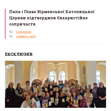
Папа і Глава Вірменської Католицької
Церкви підтвердили Євхаристійне
сопричастя
Екуменізм
Церква у світі
ЕКСКЛЮЗИВ