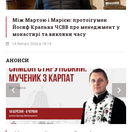
Між Мартою і Марією: протоігумен
Йосиф Кралька ЧСВВ про менеджмент у
монастирі та виклики часу
14 Лютого 2026 в 18:19
АНОНСИ