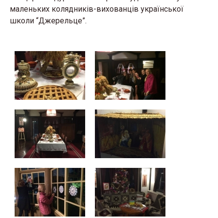
маленьких колядників-вихованців української
школи “Джерельце”.