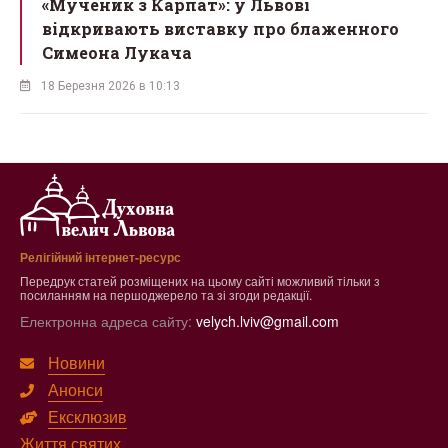
ї
«Мученик з Карпат»: у Львові
відкривають виставку про блаженного
Симеона Лукача
18 Березня 2026 в 10:13
Релігійний інтернет-ресурс
Передрук статей розміщених на цьому сайті можливий тільки з
посиланням на першоджерело та зі згоди редакції.
Електронна адреса сайту:
velych.lviv@gmail.com
Новини
Анонси
Ексклюзив
Життя святих