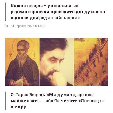
Кожна історія – унікальна: як
редемптористки проводять дні духовної
віднови для родин військових
24 Березня 2026 в 13:08
О. Тарас Бецель: «Ми думали, що вже
майже святі...», або Як читати «Ліствицю»
в миру