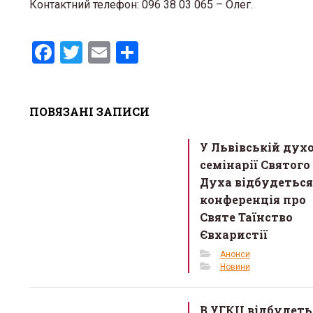
Контактний телефон: 096 38 03 065 – Олег.
F
T
E
S
a
wi
m
h
ce
tt
ail
ar
ПОВЯЗАНІ ЗАПИСИ
b
er
e
o
У Львівській дух
o
семінарії Святого
k
Духа відбудеться
конференція про
Святе Таїнство
Євхаристії
Анонси
Новини
В УГКЦ відбудеть