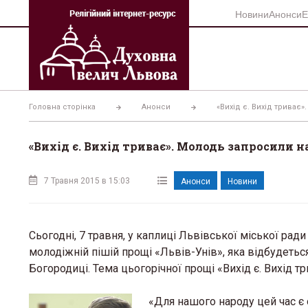
Перейти
Новини
Анонси
Е
до
вмісту
Головна сторінка
Анонси
«Вихід є. Вихід триває
«Вихід є. Вихід триває». Молодь запросили 
7 Травня 2015 в 15:03
Анонси
Новини
Сьогодні, 7 травня, у каплиці Львівської міської ра
молодіжній пішій прощі «Львів-Унів», яка відбудеться
Богородиці. Тема цьогорічної прощі «Вихід є. Вихід тр
«Для нашого народу цей час є 