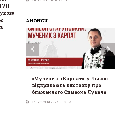
XVII
укова
ро
АНОНСИ
 в
ах»:
«Мученик з Карпат»: у Львові
Льв
Львові
відкривають виставку про
мон
блаженного Симеона Лукача
на 
18 Березня 2026 в 10:13
16 Бе