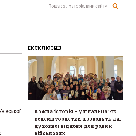
Шукат
ЕКСКЛЮЗИВ
Кожна історія – унікальна: як
Унівської
редемптористки проводять дні
духовної віднови для родин
військових
ж