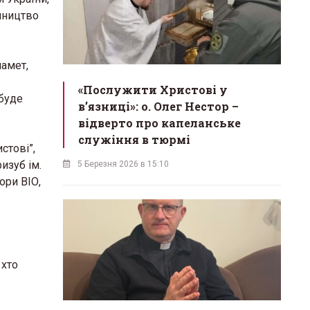
омництво
намет,
«Послужити Христові у
 буде
вʼязниці»: о. Олег Нестор –
відверто про капеланське
служіння в тюрмі
стові”,
изуб ім.
5 Березня 2026 в 15:10
ори ВІО,
 хто