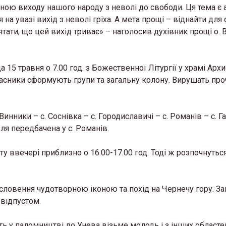
тиною виходу нашого народу з неволі до свободи. Ця тема є
на увазі вихід з неволі гріха. А мета прощі – віднайти для
ятати, що цей вихід триває» – наголосив духівник прощі о. 
15 травня о 7.00 год. з Божественної Літургії у храмі Арх
часники сформують групи та загальну колону. Вирушать про
инники – с. Соснівка – с. Городиславичі – с. Романів – с. Г
івля передбачена у с. Романів.
 ввечері приблизно о 16.00-17.00 год. Тоді ж розпочнуться
словення чудотворною іконою та похід на Чернечу гору. За
відпустом.
сть у паломництві до Унева візьме молодь і з інших областе