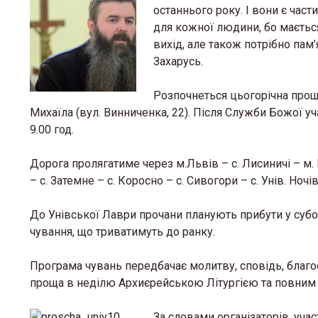
останнього року. І вони є час
для кожної людини, бо мається 
вихід, але також потрібно пам’
Захарусь.
Розпочнеться цьогорічна проща 
Михаїла (вул. Винниченка, 22). Після Служби Божої у
9.00 год.
Дорога пролягатиме через м.Львів – с. Лисиничі – м. В
– с. Затемне – с. Коросно – с. Сивогори – с. Унів. Ноч
До Унівської Лаври прочани планують прибути у суботу
чування, що триватимуть до ранку.
Програма чувань передбачає молитву, сповідь, благо
проща в неділю Архиєрейською Літургією та повним 
За словами організаторів, уча