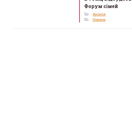
Форум сімей
Анонси
Новини
«Місце, 
тепло»: 
простір 
кризі
12 Березня 20