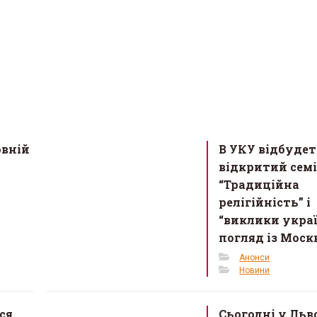
овній
В УКУ відбудет
відкритий сем
“Традиційна
релігійність” і
“виклики украї
погляд із Моск
Анонси
Новини
ся
Сьогодні у Льв