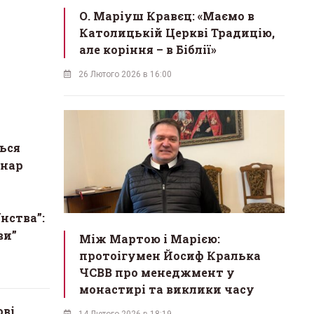
О. Маріуш Кравєц: «Маємо в
Католицькій Церкві Традицію,
але коріння – в Біблії»
26 Лютого 2026 в 16:00
ься
інар
нства”:
ви”
Між Мартою і Марією:
протоігумен Йосиф Кралька
ЧСВВ про менеджмент у
монастирі та виклики часу
ові
14 Лютого 2026 в 18:19