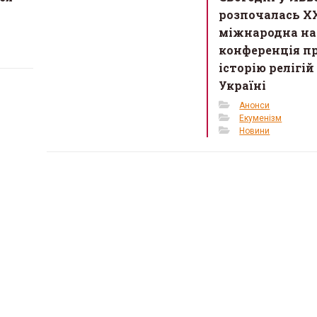
розпочалась X
міжнародна на
конференція п
історію релігій
Україні
Анонси
Екуменізм
Новини
де можна відчути
«Жива історія у світлин
у Львові з’явиться
музей історії релігії у 
стосунків для сімей у
запрошує на виставку
26 Березня 2026 в 11:28
26 в 11:45