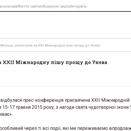
ксклюзив
Життя святих
Корисно знати
Інтерв’ю
». Молодь запросили на ХХІІ Міжнародну пішу прощу до Унева
на ХХІІ Міжнародну пішу прощу до Унева
ди відбулася прес-конференція присвячена ХХІІ Міжнародній
 15-17 травня 2015 року, з нагоди свята чудотворної ікони 
иває».
особливий через ті всі події, які ми переживаємо впродов