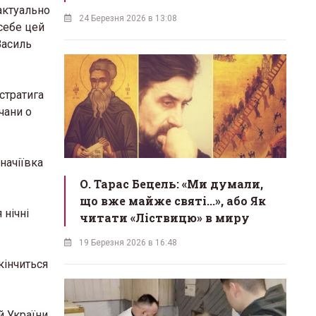
 актуально
24 Березня 2026 в 13:08
 себе цей
Василь
истратига
чани о
аначіївка
О. Тарас Бецель: «Ми думали,
що вже майже святі...», або Як
 нічні
читати «Ліствицю» в миру
19 Березня 2026 в 16:48
кінчиться
й України,