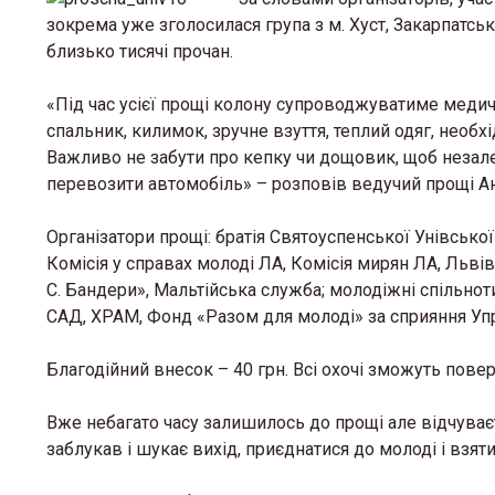
зокрема уже зголосилася група з м. Хуст, Закарпатсь
близько тисячі прочан.
«Під час усієї прощі колону супроводжуватиме медич
спальник, килимок, зручне взуття, теплий одяг, необхі
Важливо не забути про кепку чи дощовик, щоб незале
перевозити автомобіль» – розповів ведучий прощі Ан
Організатори прощі: братія Святоуспенської Унівсько
Комісія у справах молоді ЛА, Комісія мирян ЛА, Льві
С. Бандери», Мальтійська служба; молодіжні спільноти
САД, ХРАМ, Фонд «Разом для молоді» за сприяння Уп
Благодійний внесок – 40 грн. Всі охочі зможуть повер
Вже небагато часу залишилось до прощі але відчуваєт
заблукав і шукає вихід, приєднатися до молоді і взяти