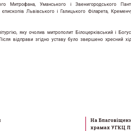
ого Митрофана, Уманського і Звенигородського Панте
єпископів Львівського і Галицького Філарета, Кременч
тургію, яку очолив митрополит Білоцерківський і Богу
 Після відправи згідно уставу було звершено хресний хі
м
На Благовіщенн
храмах УГКЦ Л