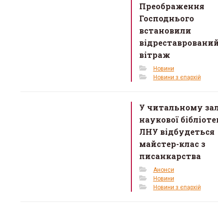
k
Преображення
Господнього
встановили
відреставровани
вітраж
Новини
Новини з єпархій
У читальному зал
наукової бібліоте
ЛНУ відбудеться
майстер-клас з
писанкарства
Анонси
Новини
Новини з єпархій