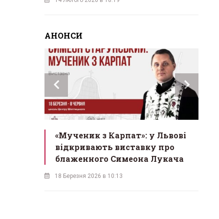
АНОНСИ
инах»:
«Мученик з Карпат»: у Львові
Л
 Львові
відкривають виставку про
мо
у
блаженного Симеона Лукача
на
18 Березня 2026 в 10:13
16 