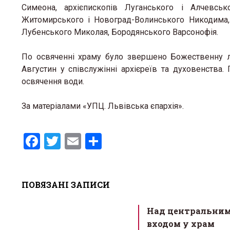
Симеона, архієпископів Луганського і Алчевськ
Житомирського і Новоград-Волинського Никодима, 
Лубенського Миколая, Бородянського Варсонофія.
По освяченні храму було звершено Божественну лі
Августин у співслужінні архієреїв та духовенства.
освячення води.
За матеріалами «УПЦ. Львівська єпархія».
F
T
E
S
a
wi
m
h
ce
tt
ail
ar
ПОВЯЗАНІ ЗАПИСИ
b
er
e
o
Над центральни
o
входом у храм