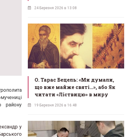
24 Березня 2026 в 13:08
О. Тарас Бецель: «Ми думали,
що вже майже святі...», або Як
трополита
читати «Ліствицю» в миру
ому
чениці
го району
19 Березня 2026 в 16:48
ександр у
Барського