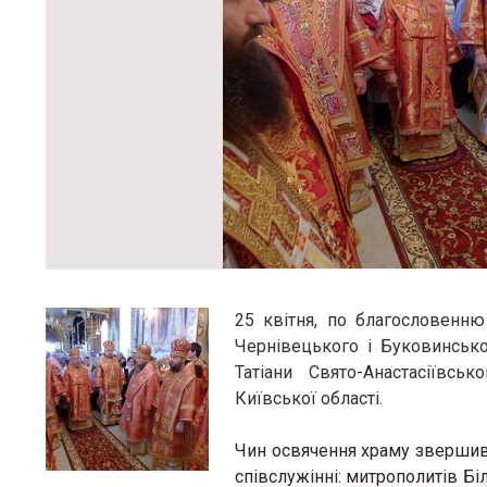
25 квітня, по благословенн
Чернівецького і Буковинсько
Татіани Свято-Анастасіївсь
Київської області.
Чин освячення храму зверши
співслужінні: митрополитів Бі