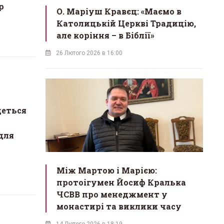
р
О. Маріуш Кравєц: «Маємо в
Католицькій Церкві Традицію,
але коріння – в Біблії»
26 Лютого 2026 в 16:00
деться
а
для
Між Мартою і Марією:
протоігумен Йосиф Кралька
ЧСВВ про менеджмент у
монастирі та виклики часу
14 Лютого 2026 в 18:19