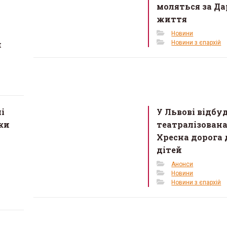
моляться за Да
життя
Новини
й
Новини з єпархій
і
У Львові відбу
ки
театралізован
Хресна дорога 
дітей
Анонси
Новини
Новини з єпархій