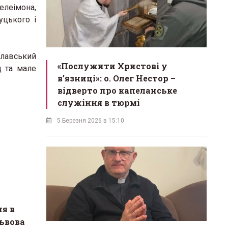
леімона,
уцького і
славський
«Послужити Христові у
д та мале
вʼязниці»: о. Олег Нестор –
відверто про капеланське
служіння в тюрмі
5 Березня 2026 в 15:10
я в
ьвова