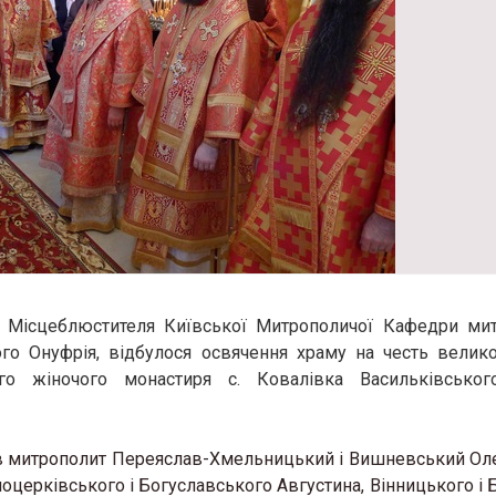
ю Місцеблюстителя Київської Митрополичої Кафедри ми
го Онуфрія, відбулося освячення храму на честь велик
кого жіночого монастиря с. Ковалівка Васильківсько
в митрополит Переяслав-Хмельницький і Вишневський Ол
лоцерківського і Богуславського Августина, Вінницького і 