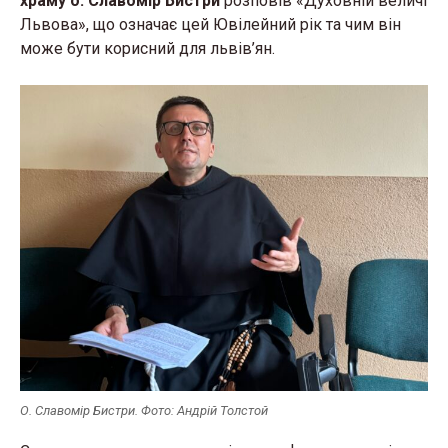
храму о. Славомір Бистри
розповів «Духовній величі
Львова», що означає цей Ювілейний рік та чим він
може бути корисний для львів’ян.
О. Славомір Бистри. Фото: Андрій Толстой