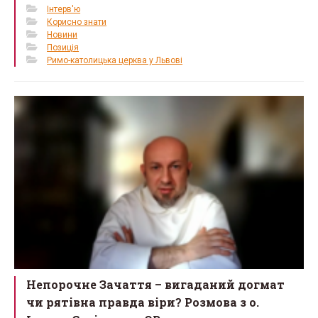
Інтерв'ю
Корисно знати
Новини
Позиція
Римо-католицька церква у Львові
Непорочне Зачаття – вигаданий догмат
чи рятівна правда віри? Розмова з о.