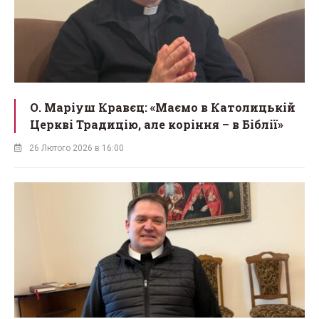
О. Маріуш Кравєц: «Маємо в Католицькій
Церкві Традицію, але коріння – в Біблії»
26 Лютого 2026 в 16:00