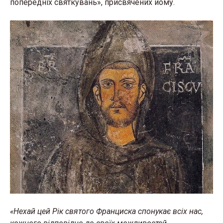
попередніх святкувань», присвячених йому.
«Нехай цей Рік святого Франциска спонукає всіх нас,