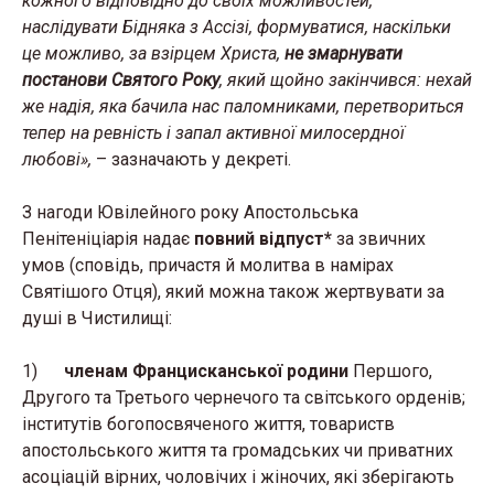
кожного відповідно до своїх можливостей,
наслідувати Бідняка з Ассізі, формуватися, наскільки
це можливо, за взірцем Христа,
не змарнувати
постанови Святого Року
, який щойно закінчився: нехай
же надія, яка бачила нас паломниками, перетвориться
тепер на ревність і запал активної милосердної
любові»,
– зазначають у декреті.
З нагоди Ювілейного року Апостольська
Пенітеніціарія надає
повний відпуст*
за звичних
умов (сповідь, причастя й молитва в намірах
Святішого Отця), який можна також жертвувати за
душі в Чистилищі:
1)
членам Францисканської родини
Першого,
Другого та Третього чернечого та світського орденів;
інститутів богопосвяченого життя, товариств
апостольського життя та громадських чи приватних
асоціацій вірних, чоловічих і жіночих, які зберігають