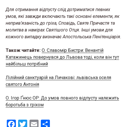
Для отримання відпусту слід дотриматися певних
умов, які завжди включають такі основні елементи, як
неприв’язаність до гріха, Сповідь, Святе Причастя та
молитва в намірах Святішого Отця. Інші умови для
кожного випадку визначає Апостольська Пенітенціарія.
Також читайте:
О. Славомір Бистри: Венантій
Катажинець повернувся до Львова тоді, коли він тут
найбільш потрібний
Лілійний санктуарій на Личакові: львівська оселя
святого Антонія
О. Ігор Ґнюс OP: До умов повного відпусту належить
боротьба з гріхом
F
T
E
S