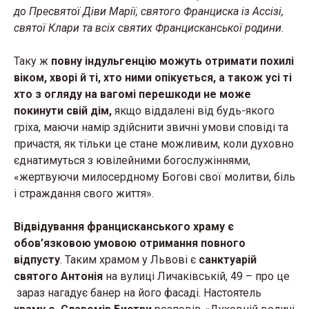
до Пресвятої Діви Марії, святого Франциска із Ассізі,
святої Клари та всіх святих Францисканської родини.
Таку ж
повну індульгенцію можуть отримати похилі
віком, хворі й ті, хто ними опікується, а також усі ті
хто з огляду на вагомі перешкоди не може
покинути свій дім,
якщо віддалені від будь-якого
гріха, маючи намір здійснити звичні умови сповіді та
причастя, як тільки це стане можливим, коли духовно
єднатимуться з ювілейними богослужіннями,
«жертвуючи милосердному Богові свої молитви, біль
і страждання свого життя».
Відвідування францисканського храму є
обов’язковою умовою отримання повного
відпусту
. Таким храмом у Львові є
санктуарій
святого Антонія
на вулиці Личаківській, 49 – про це
зараз нагадує банер на його фасаді. Настоятель