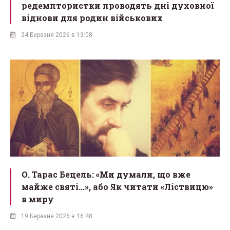
редемптористки проводять дні духовної
віднови для родин військових
24 Березня 2026 в 13:08
О. Тарас Бецель: «Ми думали, що вже
майже святі...», або Як читати «Ліствицю»
в миру
19 Березня 2026 в 16:48