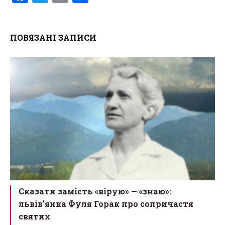
a
wi
m
h
ce
tt
ail
ar
ПОВЯЗАНІ ЗАПИСИ
b
er
e
o
o
k
Сказати замість «вірую» — «знаю»:
львів’янка Фуля Горак про сопричастя
святих