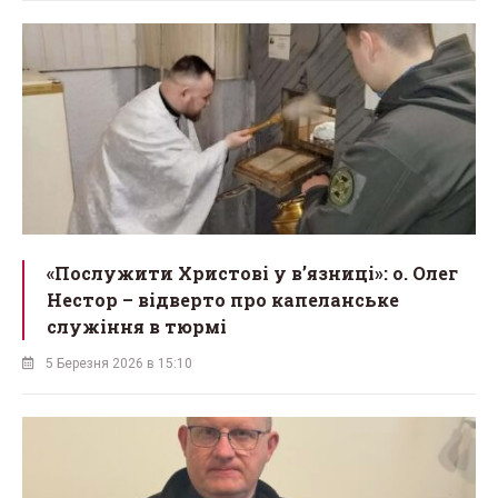
«Послужити Христові у вʼязниці»: о. Олег
Нестор – відверто про капеланське
служіння в тюрмі
5 Березня 2026 в 15:10