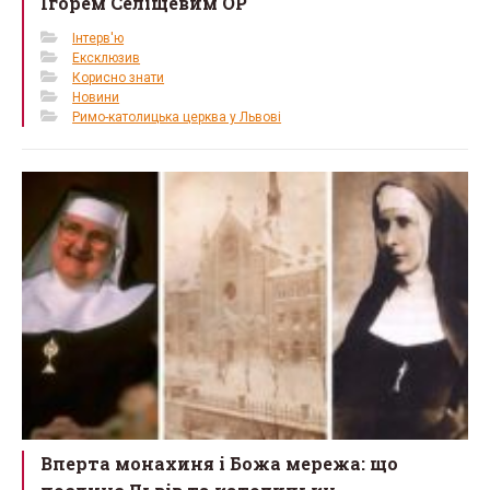
Ігорем Селіщевим OP
Інтерв'ю
Ексклюзив
Корисно знати
Новини
Римо-католицька церква у Львові
Вперта монахиня і Божа мережа: що