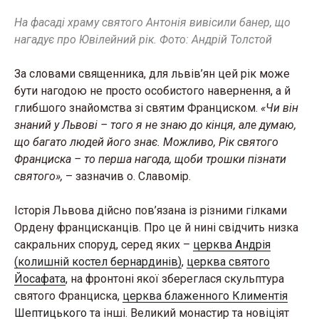
На фасаді храму святого Антонія вивісили банер, що
нагадує про Ювілейний рік. Фото: Андрій Толстой
За словами священника, для львів’ян цей рік може
бути нагодою не просто особистого навернення, а й
глибшого знайомства зі святим Франциском.
«Чи він
знаний у Львові – того я не знаю до кінця, але думаю,
що багато людей його знає. Можливо, Рік святого
Франциска – то перша нагода, щоби трошки пізнати
святого»,
– зазначив о. Славомір.
Історія Львова дійсно пов’язана із різними гілками
Ордену францисканців. Про це й нині свідчить низка
сакральних споруд, серед яких –
церква Андрія
(колишній костел бернардинів)
,
церква святого
Йосафата
, на фронтоні якої збереглася скульптура
святого Франциска,
церква блаженного Климентія
Шептицького
та інші. Великий монастир та новіціят