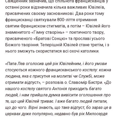
Священник зазначив, що спільнота францисканців у
останні роки відзначила кілька важливих Ювілеїв,
присвячених своєму засновникові. Два роки тому
францисканці святкували 800-ліття отримання
святим Франциском стигматів, а потім – Ювілей його
знаменитого «Гімну створінь» – поетичного твору,
присвяченого «Братові Сонцю» та прославі усього
Божого творіння. Теперішній Ювілей стане третім, і з
нього зможуть скористатися всі охочі католики.
«Папа Лев оголосив цей рік Ювілейним, і його умови
стосуються кожного францисканського костелу: кожна
людина, яка є присутня на молитві чи Службі, може
отримати відпуст»,
– розповів о. Славомір Бистри.
«До
нашого костелу святого Антонія приходить багато
людей, і нам прийшла думка вивісити оголошення про
те, що цей Ювілей триває. І вже багато людей питали,
що до чого. Вірні знають, що таке відпуст, бо зараз це в
церквах дуже популярно, недавно був рік Милосердя