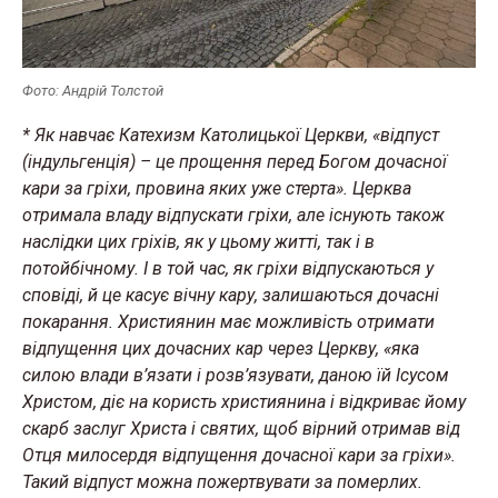
Фото: Андрій Толстой
* Як навчає Катехизм Католицької Церкви, «відпуст
(індульгенція) – це прощення перед Богом дочасної
кари за гріхи, провина яких уже стерта». Церква
отримала владу відпускати гріхи, але існують також
наслідки цих гріхів, як у цьому житті, так і в
потойбічному. І в той час, як гріхи відпускаються у
сповіді, й це касує вічну кару, залишаються дочасні
покарання. Християнин має можливість отримати
відпущення цих дочасних кар через Церкву, «яка
силою влади в’язати і розв’язувати, даною їй Ісусом
Христом, діє на користь християнина і відкриває йому
скарб заслуг Христа і святих, щоб вірний отримав від
Отця милосердя відпущення дочасної кари за гріхи».
Такий відпуст можна пожертвувати за померлих.