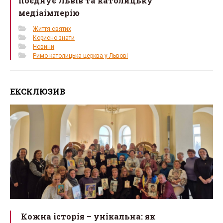
поєднує Львів та католицьку
медіаімперію
Життя святих
Корисно знати
Новини
Римо-католицька церква у Львові
ЕКСКЛЮЗИВ
Кожна історія – унікальна: як