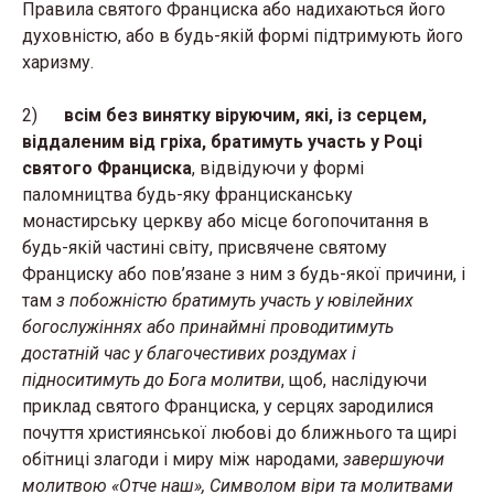
Правила святого Франциска або надихаються його
духовністю, або в будь-якій формі підтримують його
харизму.
2)
всім без винятку віруючим, які, із серцем,
віддаленим від гріха, братимуть участь у Році
святого Франциска
, відвідуючи у формі
паломництва будь-яку францисканську
монастирську церкву або місце богопочитання в
будь-якій частині світу, присвячене святому
Франциску або пов’язане з ним з будь-якої причини, і
там
з побожністю братимуть участь у ювілейних
богослужіннях або принаймні проводитимуть
достатній час у благочестивих роздумах і
підноситимуть до Бога молитви
, щоб, наслідуючи
приклад святого Франциска, у серцях зародилися
почуття християнської любові до ближнього та щирі
обітниці злагоди і миру між народами,
завершуючи
молитвою «Отче наш», Символом віри та молитвами