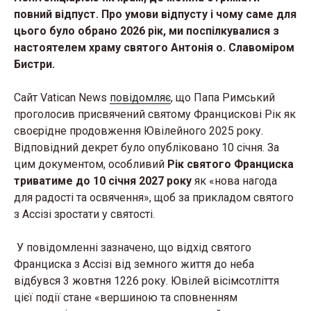
повний відпуст. Про умови відпусту і чому саме для
цього було обрано 2026 рік, ми поспілкувалися з
настоятелем храму святого Антонія о. Славоміром
Бистри.
Сайт Vatican News
повідомляє
, що Папа Римський
проголосив присвячений святому Францискові Рік як
своєрідне продовження Ювілейного 2025 року.
Відповідний декрет було опубліковано 10 січня. За
цим документом, особливий
Рік святого Франциска
триватиме до 10 січня 2027 року
як «нова нагода
для радості та освячення», щоб за прикладом святого
з Ассізі зростати у святості.
У повідомленні зазначено, що відхід святого
Франциска з Ассізі від земного життя до неба
відбувся 3 жовтня 1226 року. Ювілей вісімсотліття
цієї події стане «вершиною та сповненням