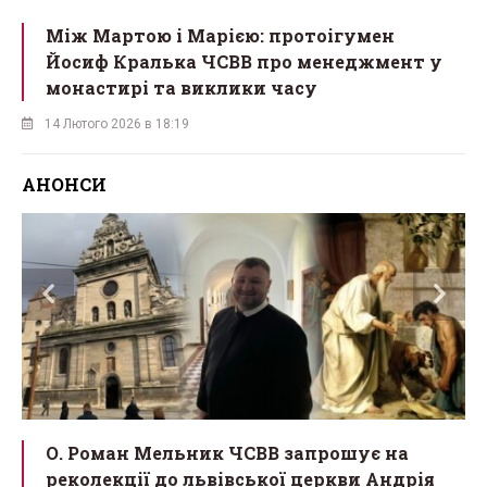
Між Мартою і Марією: протоігумен
Йосиф Кралька ЧСВВ про менеджмент у
монастирі та виклики часу
14 Лютого 2026 в 18:19
АНОНСИ
р
О. Роман Мельник ЧСВВ запрошує на
реколекції до львівської церкви Андрія