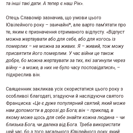
та інші такі дати. А тепер є наш Рік».
Отець Славомір зазначив, що умови цього
Ювілейного року – звичайні*, але варто пам’ятати про
те, яким є призначення отриманого відпусту.
«Відпуст
можна жертвувати або для себе, або для когось із
померлих – не можна за живих. Я – живий, тож можу
присвятити його померлим. У час війни це також
добре, бо можна жертвувати за тих, які загинули через
війну – а може, в них не було часу посповідатися», –
підкреслив він.
Священник закликав усіх скористатися цього року з
особливої благодаті, згадуючи й наслідуючи святого
Франциска:
«Це є дуже популярний святий, який може
нам допомогти в дорозі до Бога; він – приклад, в
якому може щось для себе знайти кожна людина – чи
близька Бога, чи далека від Бога. Треба використати
цей час, бо з того загального Ювілейного року, який