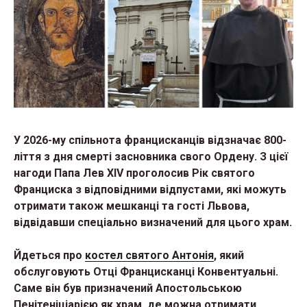
У 2026-му спільнота францисканців відзначає 800-
ліття з дня смерті засновника свого Ордену. З цієї
нагоди Папа
Лев XIV проголосив Рік святого
Франциска з відповідними відпустами, які можуть
отримати також мешканці та гості Львова,
відвідавши спеціально визначений для цього храм.
Йдеться про
костел святого Антонія
, який
обслуговують Отці Францисканці Конвентуальні.
Саме він був призначений Апостольською
Пенітеніціарією як храм, де можна отримати