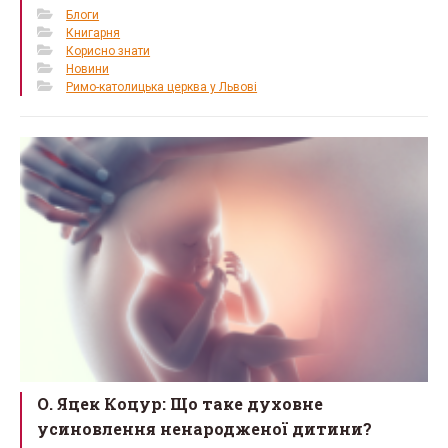
Блоги
Книгарня
Корисно знати
Новини
Римо-католицька церква у Львові
О. Яцек Коцур: Що таке духовне
усиновлення ненародженої дитини?