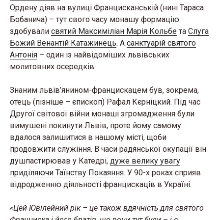
Ордену діяв на вулиці Францисканській (нині Тараса
Бобанича) – тут свого часу монашу формацію
здобували
святий Максиміліан Марія Кольбе
та
Слуга
Божий Венантій Катажинець
. А
санктуарій святого
Антонія
– один із найвідоміших львівських
молитовних осередків.
Знаним львів’янином-францискацем був, зокрема,
отець (пізніше – єпископ) Рафал Кєрніцкий. Під час
Другої світової війни монаші згромадження були
вимушені покинути Львів, проте йому самому
вдалося залишитися в нашому місті, щоби
продовжити служіння. В часи радянської окупації він
душпастирював у Катедрі,
дуже велику увагу
приділяючи Таїнству Покаяння
. У 90-х роках сприяв
відродженню діяльності францискаців в Україні.
«Цей Ювілейний рік – це також вдячність для святого
Франциска і його братів, що вони тут були – і є