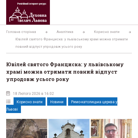
Перейти
до
вмісту
Головна сторінка
Аналітика
Корисно знати
Ювілей святого Франциска: у львівському храмі можна отримати
повний відпуст упродовж усього року
Ювілей святого Франциска: у львівському
храмі можна отримати повний відпуст
упродовж усього року
18 Лютого 2026 в 16:02
Корисно знати
Новини
Римо-католицька церква у
Львові