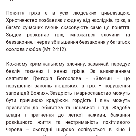
Поняття гріха є в усіх людських цивілізаціях.
Християнство позбавляє людину від наслідків гріха, а
багато сучасних вчень скасовують саме це поняття.
Звідси розквітає гріх, множаться злочини та
беззаконня, і через збільшення беззаконня у багатьох
охолола любов (Мт. 24:12).
Кожному кримінальному злочину, зазвичай, передує
безліч таємних і явних гріхів. За визначенням
святителя Григорія Богослова – «Злочин – це
порушення законів людських, а гріх – порушення
заповідей Божих». Заздрість і марнославство можуть
бути причиною крадіжки; гордість і лінь можуть
призвести до вбивства та ненависті і т.д. Жадоба
влади і прагнення до легкої наживи, бажання
розкішного життя та нестриманість похітливого
черева – сьогодні широко оспівується в кіно і