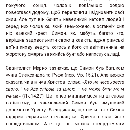
пекучого сонця, чоловік повільною ходою
повертався додому, щоб перепочити і відновити свої
сили. Але тут він бачить невеликий натовп людей і
серед них чоловіка, який знеможено, з останніх сил
ніс важкий хрест. Симон, як, мабуть, багато хто,
вирішив задовольнити свою цікавість, адже римські
воїни знову ведуть когось з його співвітчизників на
жорстоку смерть за якийсь бунт або непослух владі.
Євангелист Марко зазначає, що Симон був батьком
учнів Олександра та Руфа (пор. Мр. 15,21). Але важко
сказати, чи він чув Христові слова:
«Хто не несе хреста
свого, і не йде слідом за мною – не може бути моїм
учнем»
(Лк.14,27). Це тепер ми дивимося на ці слова
по-іншому, а знеможений Симон був змушений
допомогти Христу. Є свідчення, що після того Симон
відкрив справжнє післаництво Христа і став його
послідовником. Але це не можна стверджувати