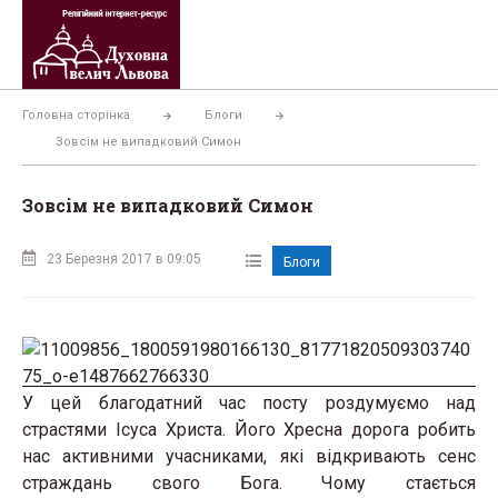
Перейти
до
вмісту
Головна сторінка
Блоги
Зовсім не випадковий Симон
Зовсім не випадковий Симон
23 Березня 2017 в 09:05
Блоги
У цей благодатний час посту роздумуємо над
страстями Ісуса Христа. Його Хресна дорога робить
нас активними учасниками, які відкривають сенс
страждань свого Бога. Чому стається