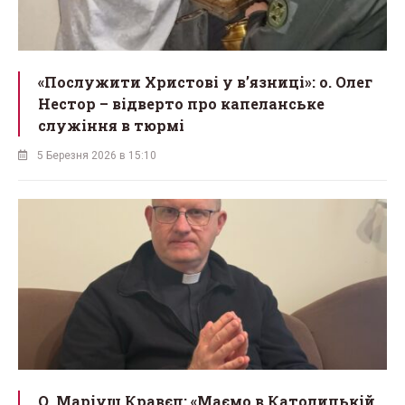
«Послужити Христові у вʼязниці»: о. Олег
Нестор – відверто про капеланське
служіння в тюрмі
5 Березня 2026 в 15:10
О. Маріуш Кравєц: «Маємо в Католицькій