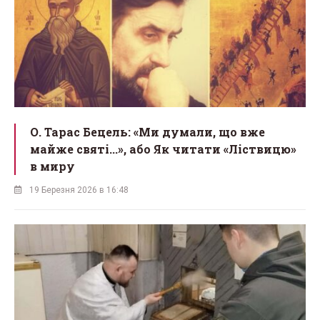
О. Тарас Бецель: «Ми думали, що вже
майже святі...», або Як читати «Ліствицю»
в миру
19 Березня 2026 в 16:48