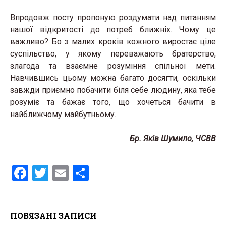
Впродовж посту пропоную роздумати над питанням
нашої відкритості до потреб ближніх. Чому це
важливо? Бо з малих кроків кожного виростає ціле
суспільство, у якому переважають братерство,
злагода та взаємне розуміння спільної мети.
Навчившись цьому можна багато досягти, оскільки
завжди приємно побачити біля себе людину, яка тебе
розуміє та бажає того, що хочеться бачити в
найближчому майбутньому.
Бр. Яків Шумило, ЧСВВ
F
T
E
S
a
wi
m
h
ce
tt
ail
ar
ПОВЯЗАНІ ЗАПИСИ
b
er
e