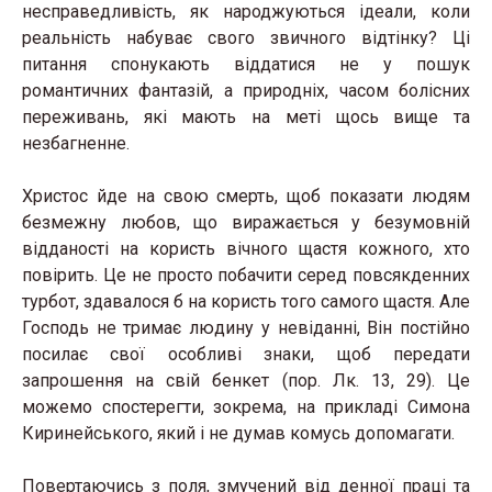
несправедливість, як народжуються ідеали, коли
реальність набуває свого звичного відтінку? Ці
питання спонукають віддатися не у пошук
романтичних фантазій, а природніх, часом болісних
переживань, які мають на меті щось вище та
незбагненне.
Христос йде на свою смерть, щоб показати людям
безмежну любов, що виражається у безумовній
відданості на користь вічного щастя кожного, хто
повірить. Це не просто побачити серед повсякденних
турбот, здавалося б на користь того самого щастя. Але
Господь не тримає людину у невіданні, Він постійно
посилає свої особливі знаки, щоб передати
запрошення на свій бенкет (пор. Лк. 13, 29). Це
можемо спостерегти, зокрема, на прикладі Симона
Киринейського, який і не думав комусь допомагати.
Повертаючись з поля, змучений від денної праці та