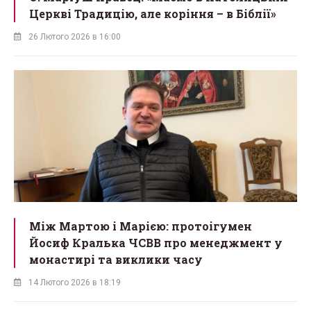
Церкві Традицію, але коріння – в Біблії»
26 Лютого 2026 в 16:00
Між Мартою і Марією: протоігумен
Йосиф Кралька ЧСВВ про менеджмент у
монастирі та виклики часу
14 Лютого 2026 в 18:19