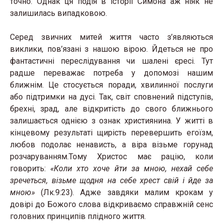
точно. Однак ця подія в історії Симона аж ніяк не
залишилась випадковою.
Серед звичних митей життя часто з’являються
виклики, пов’язані з нашою вірою. Йдеться не про
фантастичні переслідування чи шалені єресі. Тут
радше переважає потреба у допомозі нашим
ближнім. Це стосується поради, хвилинної послуги
або підтримки на дусі. Так, світ сповнений підступів,
брехні, зрад, але відкритість до свого ближнього
залишається однією з ознак християнина. У житті в
кінцевому результаті щирість перевершить егоїзм,
любов подолає ненависть, а віра візьме горунад
розчаруванням.Тому Христос має рацію, коли
говорить:
«Коли хто хоче йти за мною, нехай себе
зречеться, візьме щодня на себе хрест свій і йде за
мною»
(Лк.9:23). Адже завдяки малим крокам у
довірі до Божого слова відкриваємо справжній сенс
головних принципів плідного життя.