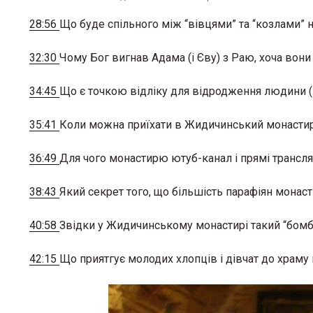
28:56
Що буде спільного між “вівцями” та “козлами” 
32:30
Чому Бог вигнав Адама (і Єву) з Раю, хоча вони
34:45
Що є точкою відліку для відродження людини (і
35:41
Коли можна приїхати в Жидичинський монасти
36:49
Для чого монастирю ютуб-канал і прямі трансля
38:43
Який секрет того, що більшість парафіян монас
40:58
Звідки у Жидичинському монастирі такий “бомб
42:15
Що приятгує молодих хлопців і дівчат до храму