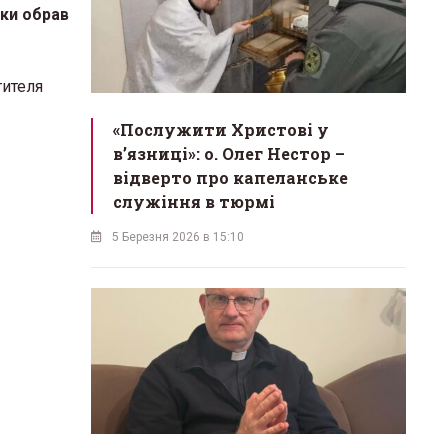
ики обрав
тителя
«Послужити Христові у
вʼязниці»: о. Олег Нестор –
відверто про капеланське
служіння в тюрмі
5 Березня 2026 в 15:10