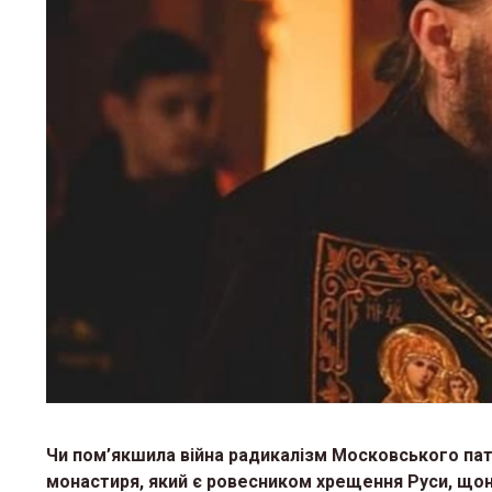
Чи пом’якшила війна радикалізм Московського пат
монастиря, який є ровесником хрещення Руси, щоне