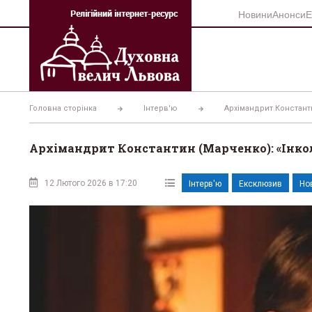
Перейти
Новини
Анонси
Е
до
вмісту
Головна сторінка
Інтерв'ю
Архімандрит Константи
Архімандрит Константин (Марченко): «Інкол
12 Лютого 2026 в 17:20
Інтерв'ю
Ексклюзив
Но