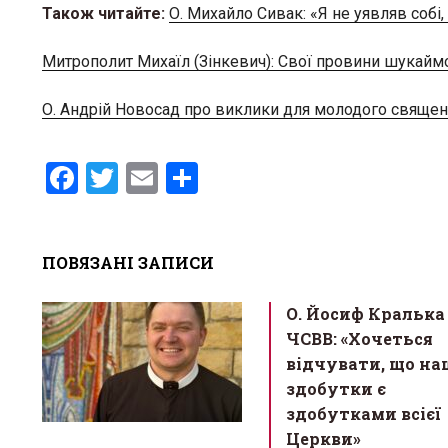
Також читайте:
О. Михайло Сивак: «Я не уявляв соб
Митрополит Михаїл (Зінкевич): Свої провини шукаймо
О. Андрій Новосад про виклики для молодого священ
F
T
E
S
a
wi
m
h
ce
tt
ail
ar
ПОВЯЗАНІ ЗАПИСИ
b
er
e
o
О. Йосиф Кралька
o
ЧСВВ: «Хочеться
k
відчувати, що на
здобутки є
здобутками всієї
Церкви»