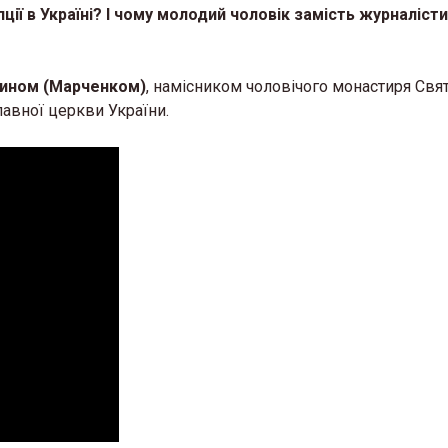
пції в Україні? І чому молодий чоловік замість журналіст
тином (Марченком)
, намісником чоловічого монастиря Свя
авної церкви України.