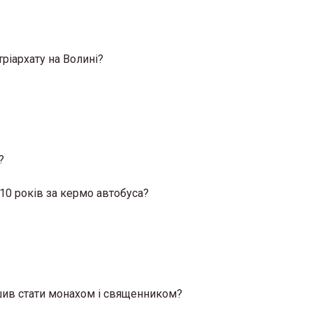
ріархату на Волині?
?
10 років за кермо автобуса?
шив стати монахом і священником?