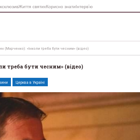
ксклюзив
Життя святих
Корисно знати
Інтерв’ю
н (Марченко): «Інколи треба бути чесним» (відео)
и треба бути чесним» (відео)
вини
Церква в Україні