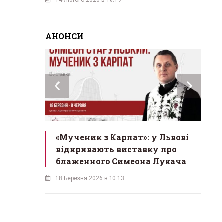
АНОНСИ
»:
«Мученик з Карпат»: у Львові
Львів
ові
відкривають виставку про
монас
блаженного Симеона Лукача
на юв
18 Березня 2026 в 10:13
16 Березн