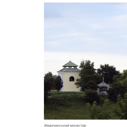
«Місце, де
тепло»: у Л
простір сто
кризі
12 Березня 2026 в
Жидичинський монастир