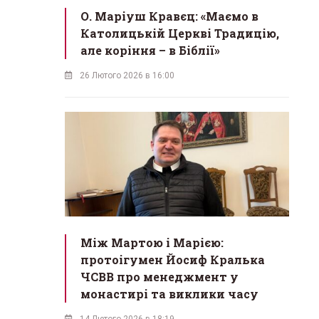
О. Маріуш Кравєц: «Маємо в
Католицькій Церкві Традицію,
але коріння – в Біблії»
26 Лютого 2026 в 16:00
Між Мартою і Марією:
протоігумен Йосиф Кралька
ЧСВВ про менеджмент у
монастирі та виклики часу
14 Лютого 2026 в 18:19