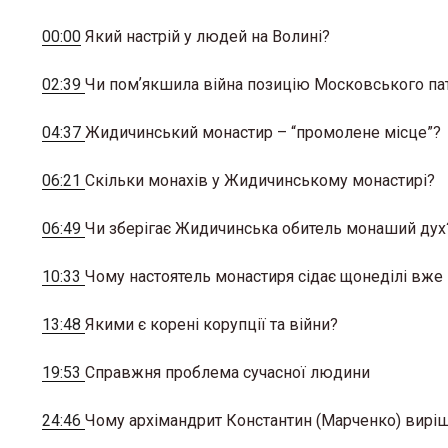
00:00
Який настрій у людей на Волині?
02:39
Чи помʼякшила війна позицію Московського пат
04:37
Жидичинський монастир – “промолене місце”?
06:21
Скільки монахів у Жидичинському монастирі?
06:49
Чи зберігає Жидичинська обитель монаший дух
10:33
Чому настоятель монастиря сідає щонеділі вже 
13:48
Якими є корені корупції та війни?
19:53
Справжня проблема сучасної людини
24:46
Чому архімандрит Константин (Марченко) вирі