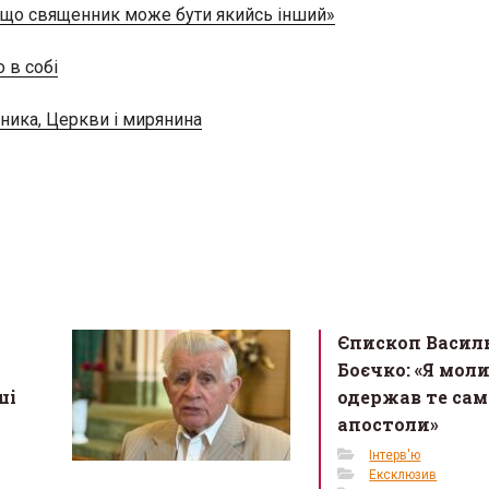
і, що священник може бути якийсь інший»
 в собі
ника, Церкви і мирянина
Єпископ Васил
Боєчко: «Я моли
ші
одержав те сам
апостоли»
Інтерв'ю
Ексклюзив