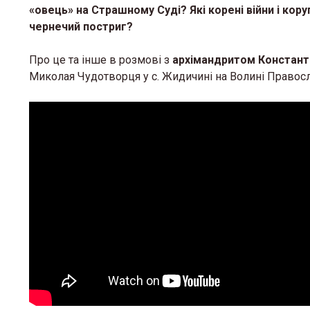
«овець» на Страшному Суді? Які корені війни і кору
чернечий постриг?
Про це та інше в розмові з
архімандритом Констан
Миколая Чудотворця у с. Жидичині на Волині Правосл