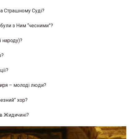
на Страшному Суді?
 були з Ним “чесними”?
 народу)?
р?
ції?
тиря – молоді люди?
езний” хор?
 в Жидичині?