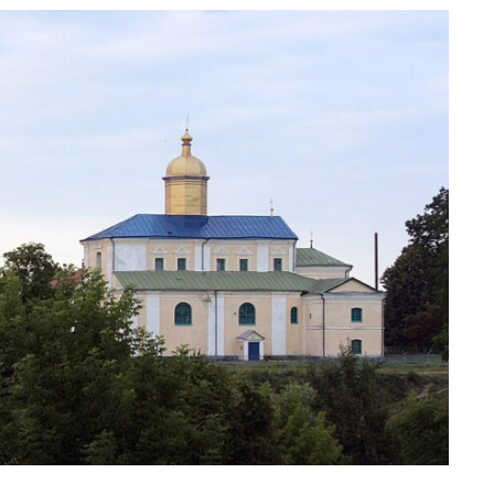
 можна відчути
«Жива історія у світлинах
ьвові з’явиться
музей історії релігії у Льв
сунків для сімей у
запрошує на виставку
26 Березня 2026 в 11:28
 11:45