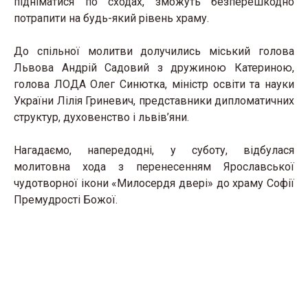
підніматися по сходах, зможуть безперешкодно
потрапити на будь-який рівень храму.
До спільної молитви долучились міський голова
Львова Андрій Садовий з дружиною Катериною,
голова ЛОДА Олег Синютка, міністр освіти та науки
України Лілія Гриневич, представники дипломатичних
структур, духовенство і львів’яни.
Нагадаємо, напередодні, у суботу, відбулася
молитовна хода з перенесенням Ярославської
чудотворної ікони «Милосердя двері» до храму Софії
Премудрості Божої.