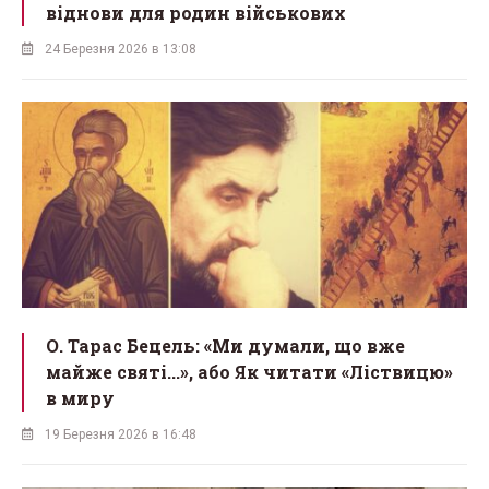
віднови для родин військових
24 Березня 2026 в 13:08
О. Тарас Бецель: «Ми думали, що вже
майже святі...», або Як читати «Ліствицю»
в миру
19 Березня 2026 в 16:48