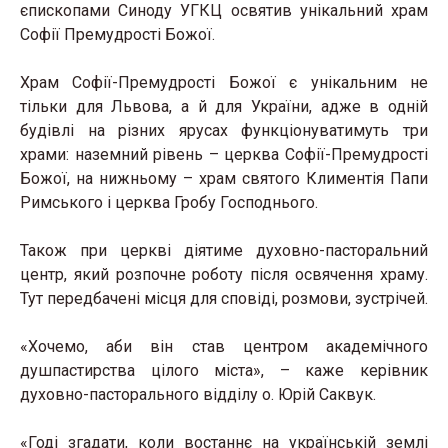
єпископами Синоду УГКЦ освятив унікальний храм
Софії Премудрості Божої.
Храм Софії-Премудрості Божої
є унікальним не
тільки для Львова, а й для України, адже в одній
будівлі на різних ярусах функціонуватимуть три
храми: наземний рівень – церква Софії-Премудрості
Божої, на нижньому – храм святого Климентія Папи
Римського і церква Гробу Господнього.
Також при церкві діятиме духовно-пасторальний
центр, який розпочне роботу після освячення храму.
Тут передбачені місця для сповіді, розмови, зустрічей.
«Хочемо, аби він став центром академічного
душпастирства цілого міста», – каже керівник
духовно-пасторального відділу о. Юрій Саквук.
«Годі згадати, коли востаннє на українській землі