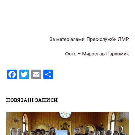
За матеріалами: Прес-служби ЛМР
Фото – Мирослав Пархомик
F
T
E
S
a
wi
m
h
ce
tt
ail
ar
ПОВЯЗАНІ ЗАПИСИ
b
er
e
o
o
k