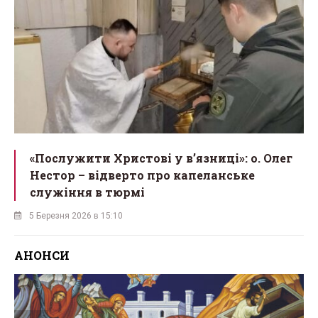
«Послужити Христові у вʼязниці»: о. Олег
Нестор – відверто про капеланське
служіння в тюрмі
5 Березня 2026 в 15:10
АНОНСИ