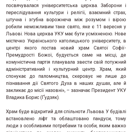
посвячувалася університетська церква. Заборони і
переслідування культури і релігії, взаємний страх,
штучна і згубна ворожнеча між розумом і вірою
робили неможливим таке свято, яке є 11 вересня у
Львові. Нова церква УКУ має бути усміхненою. Нове
містечко Українського католицького університету, в
центрі якого постав новий храм Святої Софії-
Премудрості Божої, будується саме на місці, де
комуністична партія планувала звести свій потужний
адміністративний і культурний центр. Храм, який
спонукає до паломництва, скеровує не лише до
пізнавання дії Святого Духа в наших душах, але й
закликає до місії назовні», – зазначає Президент УКУ
Владика Борис (Ґудзяк).
Храм буде відкритий для спільноти Львова. У будівлі
встановлено ліфт та облаштовано пандуси, тому
люди з особливими потребами та особи, яким важко