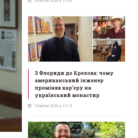
9 Квітня 2026 в 15:00
З Флориди до Крехова: чому
американський інженер
проміняв кар'єру на
український монастир
3 Квітня 2026 в 13:13