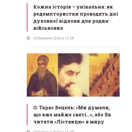
Кожна історія – унікальна: як
редемптористки проводять дні
духовної віднови для родин
військових
24 Березня 2026 в 13:08
О. Тарас Бецель: «Ми думали,
що вже майже святі...», або Як
читати «Ліствицю» в миру
19 Березня 2026 в 16:48