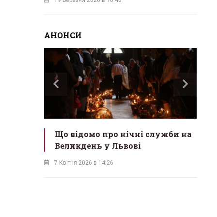
АНОНСИ
 посібник
Що відомо про нічні служби на
Р
ршення
Великдень у Львові
С
Л
7 Квітня 2026 в 14:26
6 К