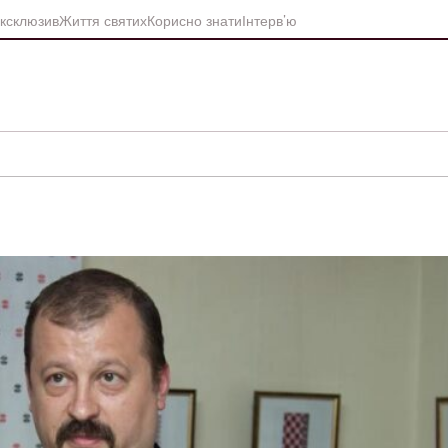
ксклюзив
Життя святих
Корисно знати
Інтерв’ю