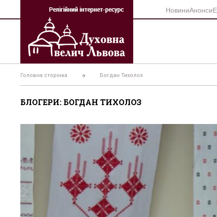
Перейти
Новини
Анонси
Е
до
вмісту
Головна сторінка
Богдан Тихолоз
БЛОГЕРИ: БОГДАН ТИХОЛОЗ