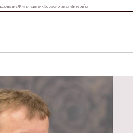
ксклюзив
Життя святих
Корисно знати
Інтерв’ю