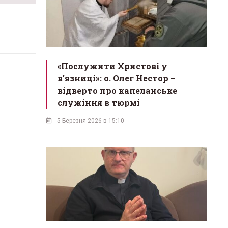
«Послужити Христові у
вʼязниці»: о. Олег Нестор –
відверто про капеланське
служіння в тюрмі
5 Березня 2026 в 15:10