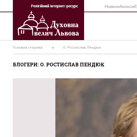
Перейти
Новини
Анонси
Е
до
вмісту
Головна сторінка
О. Ростислав Пендюк
БЛОГЕРИ: О. РОСТИСЛАВ ПЕНДЮК