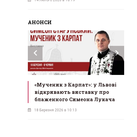
АНОНСИ
инах»:
«Мученик з Карпат»: у Львові
Л
 Львові
відкривають виставку про
мо
у
блаженного Симеона Лукача
на
18 Березня 2026 в 10:13
16 