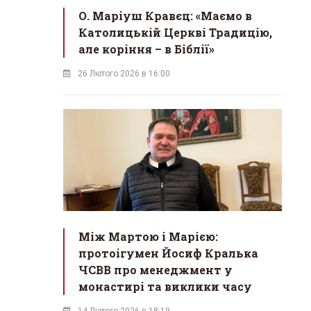
О. Маріуш Кравєц: «Маємо в
Католицькій Церкві Традицію,
але коріння – в Біблії»
26 Лютого 2026 в 16:00
Між Мартою і Марією:
протоігумен Йосиф Кралька
ЧСВВ про менеджмент у
монастирі та виклики часу
14 Лютого 2026 в 18:19