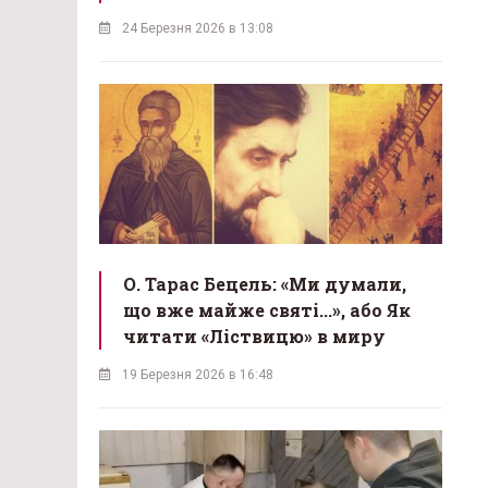
24 Березня 2026 в 13:08
О. Тарас Бецель: «Ми думали,
що вже майже святі...», або Як
читати «Ліствицю» в миру
19 Березня 2026 в 16:48