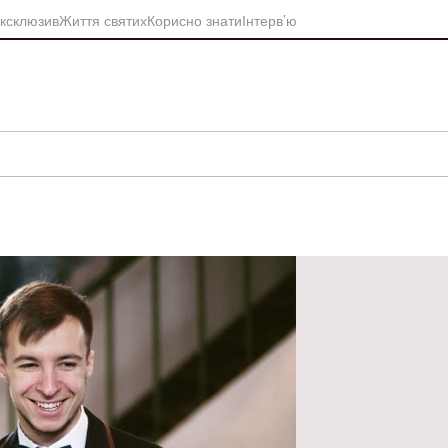
ксклюзив
Життя святих
Корисно знати
Інтерв’ю