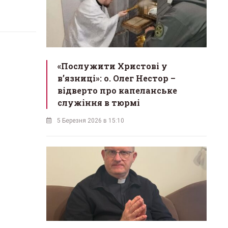
«Послужити Христові у
вʼязниці»: о. Олег Нестор –
відверто про капеланське
служіння в тюрмі
5 Березня 2026 в 15:10