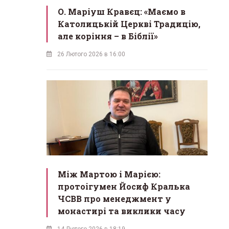
О. Маріуш Кравєц: «Маємо в
Католицькій Церкві Традицію,
але коріння – в Біблії»
26 Лютого 2026 в 16:00
Між Мартою і Марією:
протоігумен Йосиф Кралька
ЧСВВ про менеджмент у
монастирі та виклики часу
14 Лютого 2026 в 18:19