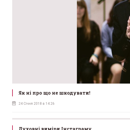
Як ні про що не шкодувати!
24 Січня 2018 в 14:26
Духовні виміри Інстаграму