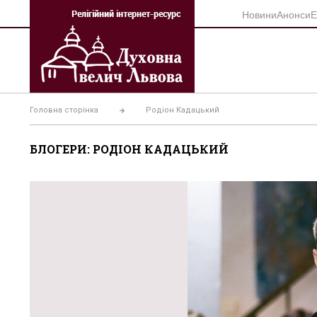
Перейти
Новини
Анонси
Е
до
вмісту
Головна сторінка
Родіон Кадацький
БЛОГЕРИ: РОДІОН КАДАЦЬКИЙ