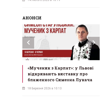
АНОНСИ
инах»:
«Мученик з Карпат»: у Львові
Л
 Львові
відкривають виставку про
мо
у
блаженного Симеона Лукача
на
18 Березня 2026 в 10:13
16 