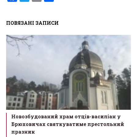
a
wi
m
h
ce
tt
ail
ar
ПОВЯЗАНІ ЗАПИСИ
b
er
e
o
o
k
Новозбудований храм отців-василіан у
Брюховичах святкуватиме престольний
празник