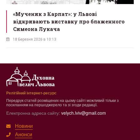
ї
«Мученик з Карпат»: у Львові
відкривають виставку про блаженного
Симеона Лукача
18 Березня 2026 в 10:13
Релігійний інтернет-ресурс
Передрук статей розміщених на цьому сайті можливий тільки з
посиланням на першоджерело та зі згоди редакції.
Електронна адреса сайту:
velych.lviv@gmail.com
Новини
Анонси