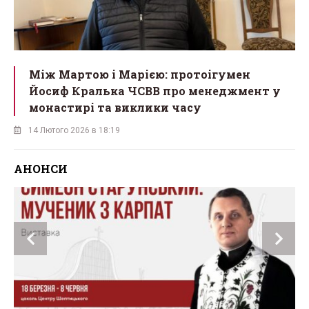
Між Мартою і Марією: протоігумен
Йосиф Кралька ЧСВВ про менеджмент у
монастирі та виклики часу
14 Лютого 2026 в 18:19
АНОНСИ