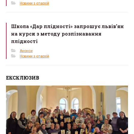
Новини з єпархій
Школа «Дар плідності» запрошує львів’ян
на курси з методу розпізнавання
плідності
Анонси
Новини з єпархій
ЕКСКЛЮЗИВ