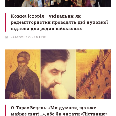
Кожна історія – унікальна: як
редемптористки проводять дні духовної
віднови для родин військових
24 Березня 2026 в 13:08
О. Тарас Бецель: «Ми думали, що вже
майже святі...», або Як читати «Ліствицю»