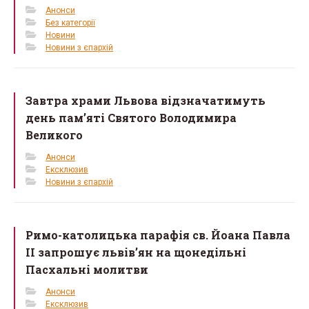
Анонси
Без категорії
Новини
Новини з єпархій
Завтра храми Львова відзначатимуть
день пам’яті Святого Володимира
Великого
Анонси
Ексклюзив
Новини з єпархій
Римо-католицька парафія св. Йоана Павла
II запрошує львів’ян на щонедільні
Пасхальні молитви
Анонси
Ексклюзив