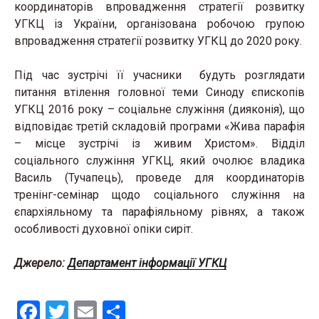
координаторів впровадження стратегії розвитку
УГКЦ із України, організована робочою групою
впровадження стратегії розвитку УГКЦ до 2020 року.
Під час зустрічі її учасники будуть розглядати
питання втілення головної теми Синоду єпископів
УГКЦ 2016 року – соціальне служіння (дияконія), що
відповідає третій складовій програми «Жива парафія
– місце зустрічі із живим Христом». Відділ
соціального служіння УГКЦ, який очолює владика
Василь (Тучапець), проведе для координаторів
тренінг-семінар щодо соціального служіння на
єпархіяльному та парафіяльному рівнях, а також
особливості духовної опіки сиріт.
Джерело:
Департамент інформації УГКЦ
F
T
E
S