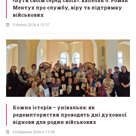
«Бути своїм серед своїх»: капелан о. Роман
Ментух про службу, віру та підтримку
військових
3 Квітня 2026 в 10:37
Кожна історія – унікальна: як
редемптористки проводять дні духовної
віднови для родин військових
24 Березня 2026 в 13:08