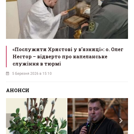
«Послужити Христові у вʼязниці»: о. Олег
Нестор – відверто про капеланське
служіння в тюрмі
5 Березня 2026 в 15:10
АНОНСИ