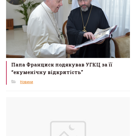
Папа Франциск подякував УГКЦ за її
“екуменічну відкритість”
Новини