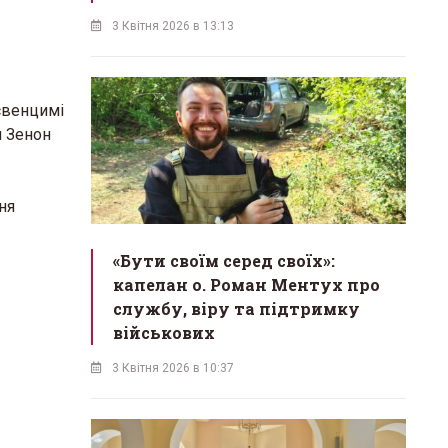
3 Квітня 2026 в 13:13
свенцимі
н Зенон
ня
«Бути своїм серед своїх»:
капелан о. Роман Ментух про
службу, віру та підтримку
військових
3 Квітня 2026 в 10:37