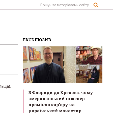
Шукат
ЕКСКЛЮЗИВ
льща).
З Флориди до Крехова: чому
американський інженер
проміняв кар'єру на
український монастир