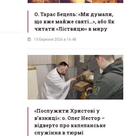
О. Тарас Бецель: «Ми думали,
що вже майже святі...», або Як
читати «Ліствицю» в миру
19 Березня 2026 в 16:48
«Послужити Христові у
вʼязниці»: о. Олег Нестор –
відверто про капеланське
служіння в тюрмі