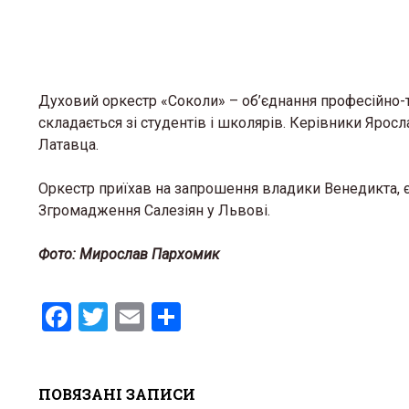
Духовий оркестр «Соколи» – об’єднання професійно-
складається зі студентів і школярів. Керівники Ярос
Латавца.
Оркестр приїхав на запрошення владики Венедикта, 
Згромадження Салезіян у Львові.
Фото: Мирослав Пархомик
F
T
E
S
a
wi
m
h
ce
tt
ail
ar
ПОВЯЗАНІ ЗАПИСИ
b
er
e