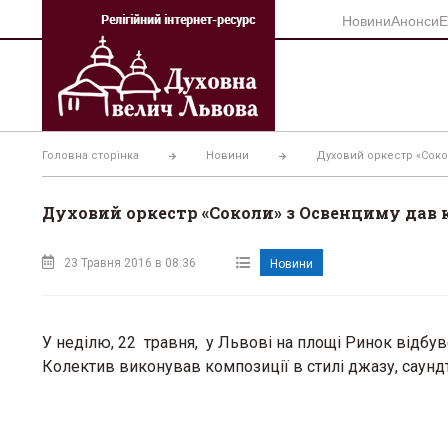
Перейти
Новини
Анонси
Е
до
вмісту
Головна сторінка
Новини
Духовий оркестр «Соко
Духовий оркестр «Соколи» з Освенциму дав к
23 Травня 2016 в 08:36
Новини
У неділю, 22 травня, у Львові на площі Ринок відбу
Колектив виконував композиції в стилі джазу, саундтрек