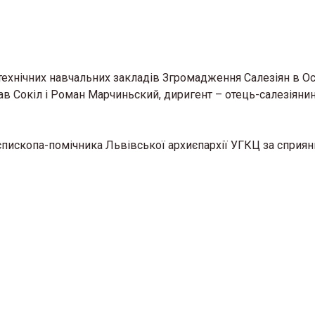
технічних навчальних закладів Згромадження Салезіян в О
лав Сокіл і Роман Марчиньский, диригент – отець-салезіяни
єпископа-помічника Львівської архиєпархії УГКЦ за сприян