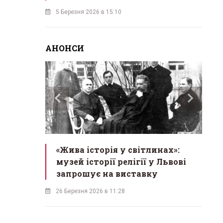
5 Березня 2026 в 15:10
АНОНСИ
ас
«Жива історія у світлинах»:
«М
екрет
музей історії релігії у Львові
в
одійна
запрошує на виставку
б
26 Березня 2026 в 11:28
18 