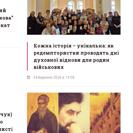
ий
кова”
окат
Кожна історія – унікальна: як
редемптористки проводять дні
духовної віднови для родин
військових
24 Березня 2026 в 13:08
вчук)
що
листі