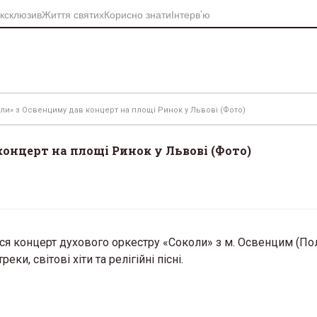
ксклюзив
Життя святих
Корисно знати
Інтерв’ю
ли» з Освенциму дав концерт на площі Ринок у Львові (Фото)
онцерт на площі Ринок у Львові (Фото)
вся концерт духового оркестру «Соколи» з м. Освенцим (По
и, світові хіти та релігійні пісні.