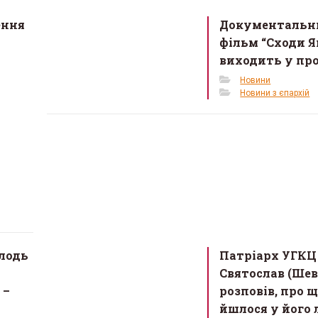
ення
Документальн
фільм “Сходи Я
виходить у пр
Новини
Новини з єпархій
лодь
Патріарх УГКЦ
Святослав (Ше
 –
розповів, про 
йшлося у його 