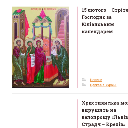
o
15 лютого – Cтріт
o
Господнє за
k
Юліанським
календарем
Новини
Церква в Україні
Християнська мо
вирушить на
велопрощу «Львів
Страдч – Крехів»