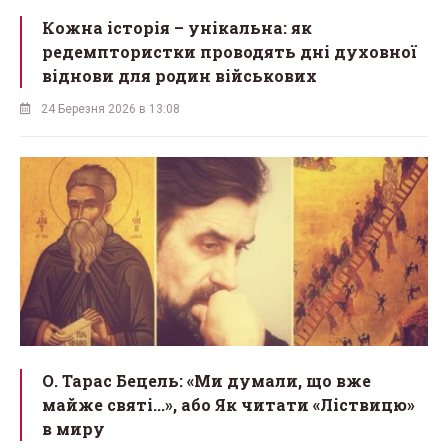
Кожна історія – унікальна: як
редемптористки проводять дні духовної
віднови для родин військових
24 Березня 2026 в 13:08
О. Тарас Бецель: «Ми думали, що вже
майже святі...», або Як читати «Ліствицю»
в миру