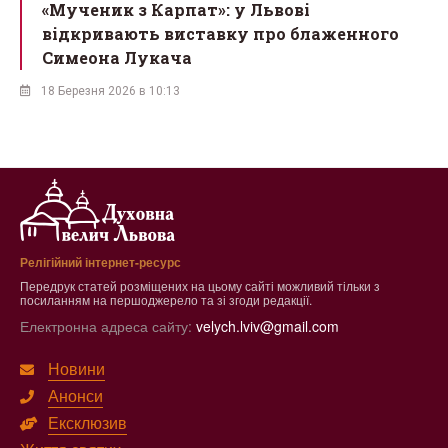
ї
«Мученик з Карпат»: у Львові
відкривають виставку про блаженного
Симеона Лукача
18 Березня 2026 в 10:13
Релігійний інтернет-ресурс
Передрук статей розміщених на цьому сайті можливий тільки з
посиланням на першоджерело та зі згоди редакції.
Електронна адреса сайту:
velych.lviv@gmail.com
Новини
Анонси
Ексклюзив