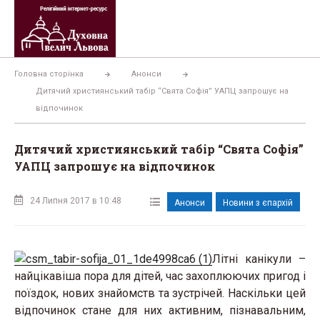
Перейти
до
вмісту
Головна сторінка
Анонси
Дитячий християнський табір “Свята Софія” УАПЦ запрошує на
відпочинок
Дитячий християнський табір “Свята Софія”
УАПЦ запрошує на відпочинок
24 Липня 2017 в 10:48
Анонси
Новини з єпархій
Літні канікули –
найцікавіша пора для дітей, час захоплюючих пригод і
поїздок, нових знайомств та зустрічей. Наскільки цей
відпочинок стане для них активним, пізнавальним,