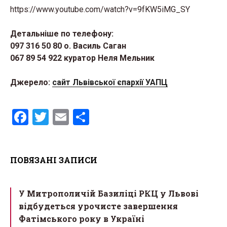
https://www.youtube.com/watch?v=9fKW5iMG_SY
Детальніше по телефону:
097 316 50 80 о. Василь Саган
067 89 54 922 куратор Неля Мельни
к
Джерело:
сайт Львівської єпархії УАПЦ
F
T
E
S
a
wi
m
h
ce
tt
ail
ar
ПОВЯЗАНІ ЗАПИСИ
b
er
e
o
У Митрополичій Базиліці РКЦ у Львові
o
відбудеться урочисте завершення
k
Фатімського року в Україні