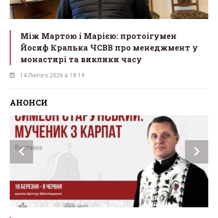
Між Мартою і Марією: протоігумен
Йосиф Кралька ЧСВВ про менеджмент у
монастирі та виклики часу
14 Лютого 2026 в 18:19
АНОНСИ