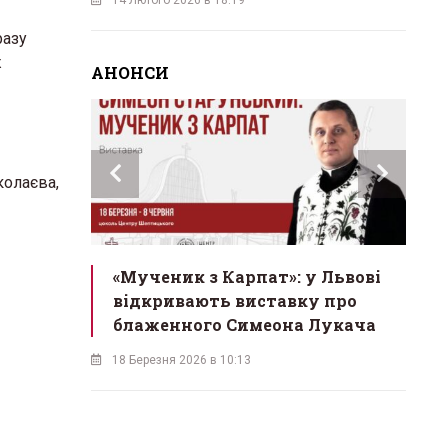
разу
ж
АНОНСИ
колаєва,
инах»:
«Мученик з Карпат»: у Львові
Л
 Львові
відкривають виставку про
мо
у
блаженного Симеона Лукача
на
18 Березня 2026 в 10:13
16 