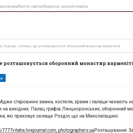
ксклюзив
Життя святих
Корисно знати
Інтерв’ю
і зі Львова: селище, де розташовується оборонний монастир кармелітів
 де розташовується оборонний монастир кармеліт
на
. Адже старовинні замки, костели, храми і палаци чекають на
ти на вихідних. Палац графів Лянцкоронських, оборонний м
нки, які приховує селище Розділ, що на Миколаївщині.
Розташування: За