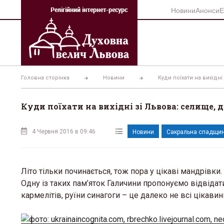
Перейти
Новини
Анонси
Е
до
вмісту
Головна сторінка
Новини
Куди поїхати на вихідн
Куди поїхати на вихідні зі Львова: селище,
4 Червня 2016 в 09:46
Новини
Сакральна спадщи
Літо тільки починається, тож пора у цікаві мандрівки
Одну із таких пам’яток Галичини пропонуємо відвіда
кармелітів, руїни синагоги – це далеко не всі цікави