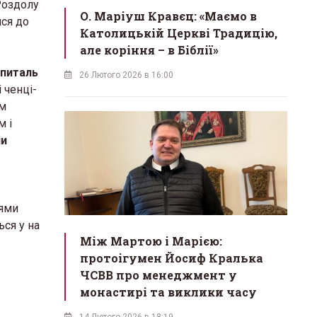
 Роздолу
О. Маріуш Кравєц: «Маємо в
ися до
Католицькій Церкві Традицію,
але коріння – в Біблії»
шпиталь
26 Лютого 2026 в 16:00
 ченці-
ам
м і
ни
іями
ься у на
Між Мартою і Марією:
протоігумен Йосиф Кралька
ЧСВВ про менеджмент у
монастирі та виклики часу
14 Лютого 2026 в 18:19