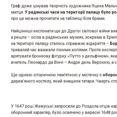
Граф дуже цінував творчість художника Яцека Мальч
митця.
У радянські часи на території палацу було 
про це можна прочитати на табличці біля брами.
Найцінніші експонати ще до Другої світової війни ви
а решта – осіла в радянських музеях, зокрема в Ерміт
на території палацу сталось справжнє відкриття –
Бор
тривалий час вважали пізніми копіями. Проте експерти
врятувати бронзову фігурку «Путто з дельфіном», яка
вчитель Леонардо да Вінчі – Андре дель Вероккіо, а 
Ще однією історичною пам’яткою у містечку є
оборон
дерев’яного костелу, який знищили татари. Чверть сто
У 1647 році Жевуські запросили до Роздола отців кар
оборонний характер, було освячено у вересні 1648 ро