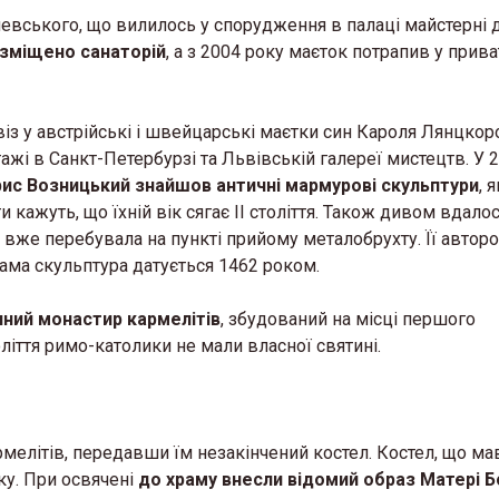
евського, що вилилось у спорудження в палаці майстерні 
розміщено санаторій
, а з 2004 року маєток потрапив у прива
віз у австрійські і швейцарські маєтки син Кароля Лянцкор
ажі в Санкт-Петербурзі та Львівській галереї мистецтв. У 
ис Возницький знайшов античні мармурові скульптури
, я
 кажуть, що їхній вік сягає ІІ століття. Також дивом вдало
 вже перебувала на пункті прийому металобрухту. Її автор
сама скульптура датується 1462 роком.
ний монастир кармелітів
, збудований на місці першого
ліття римо-католики не мали власної святині.
мелітів, передавши їм незакінчений костел. Костел, що ма
ку. При освячені
до храму внесли відомий образ Матері 