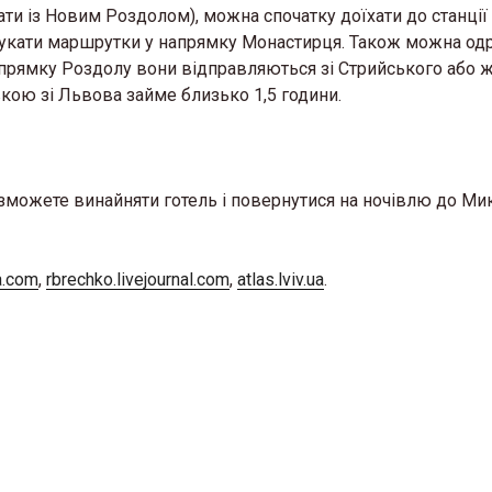
ати із Новим Роздолом), можна спочатку доїхати до станції
шукати маршрутки у напрямку Монастирця. Також можна од
прямку Роздолу вони відправляються зі Стрийського або 
кою зі Львова займе близько 1,5 години.
зможете винайняти готель і повернутися на ночівлю до Ми
a.com
,
rbrechko.livejournal.com
,
atlas.lviv.ua
.
 де можна відчути
«Жива історія у світл
 у Львові з’явиться
музей історії релігії у
 стосунків для сімей у
запрошує на виставк
26 Березня 2026 в 11:28
2026 в 11:45