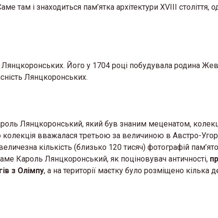
е там і знаходиться пам’ятка архітектури ХVІІІ століття, о
 Лянцкоронських. Його у 1704 році побудувала родина Жев
асність Лянцкоронських.
ароль Лянцкоронський, який був знаним меценатом, колек
о колекція вважалася третьою за величиною в Австро-Угорщ
 величезна кількість (близько 120 тисяч) фотографій пам’ят
. Саме Кароль Лянцкоронський, як поціновувач античності,
п
ів з Олімпу
, а на території маєтку було розміщено кілька д