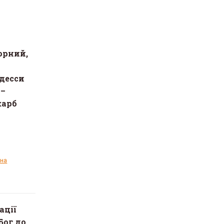
орний,
десси
 –
карб
ина
ації
Бог до