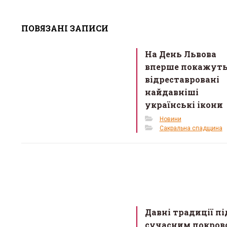
a
wi
m
h
ce
tt
ail
ar
ПОВЯЗАНІ ЗАПИСИ
b
er
e
o
На День Львова
o
вперше покажут
k
відреставровані
найдавніші
українські ікони
Новини
Сакральна спадщина
Давні традиції пі
сучасним покров