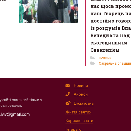
нас щось промо
наш Творець н
постійно говор
із роздумів Вл
Венедикта над
сьогоднішнім
Євангелієм
Новини
Сакральна спадщ
Новини
Анонси
 сайті можливий тільки з
Ексклюзив
оди редакції.
Життя святих
.lviv@gmail.com
Корисно знати
Інтерв’ю