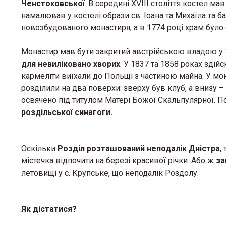
Ченстоховської
. В середині XVIII століття костел м
намалював у костелі образи св. Іоана та Михаїла та б
новозбудованого монастиря, а в 1774 році храм було о
Монастир мав бути закритий австрійською владою у 1
для невиліковано хворих
. У 1837 та 1858 роках зді
кармеліти виїхали до Польщі з частиною майна. У мон
розділили на два поверхи: зверху був клуб, а внизу – 
освячено під титулом Матері Божої Скальпулярної. П
роздільської синагоги.
Оскільки
Розділ розташований неподалік Дністра
,
містечка відпочити на березі красивої річки. Або ж
за
летовищі у с. Крупське, що неподалік Роздолу.
Як дістатися?