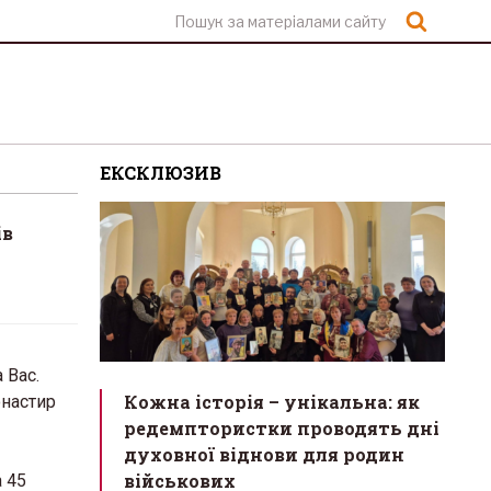
Шукат
ЕКСКЛЮЗИВ
ів
 Вас.
Кожна історія – унікальна: як
онастир
редемптористки проводять дні
духовної віднови для родин
військових
 45