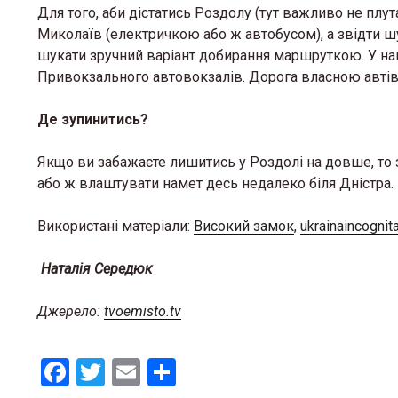
Для того, аби дістатись Роздолу (тут важливо не плут
Миколаїв (електричкою або ж автобусом), а звідти 
шукати зручний варіант добирання маршруткою. У на
Привокзального автовокзалів. Дорога власною автів
Де зупинитись?
Якщо ви забажаєте лишитись у Роздолі на довше, то 
або ж влаштувати намет десь недалеко біля Дністра.
Використані матеріали:
Високий замок
,
ukrainaincognit
«Місце,
тепло»:
Наталія Середюк
простір
кризі
Джерело:
tvoemisto.tv
12 Березня 
F
T
E
S