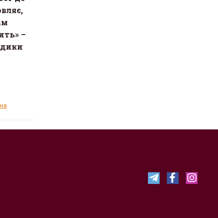
вляє,
ам
ить» –
адики
ина