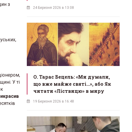
дин з
24 Березня 2026 в 13:08
уських,
ціонером,
О. Тарас Бецель: «Ми думали,
ині. У ті
що вже майже святі...», або Як
ок
читати «Ліствицю» в миру
рикрасив
19 Березня 2026 в 16:48
есятків