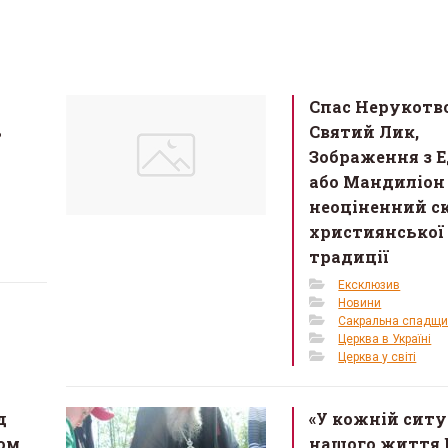
Спас Нерукотв
ь
Святий Лик,
Зображення з Е
або Мандиліон
неоціненний с
християнської
традиції
Ексклюзив
Новини
Сакральна спадщ
Церква в Україні
Церква у світі
д
«У кожній ситу
ом
нашого життя 