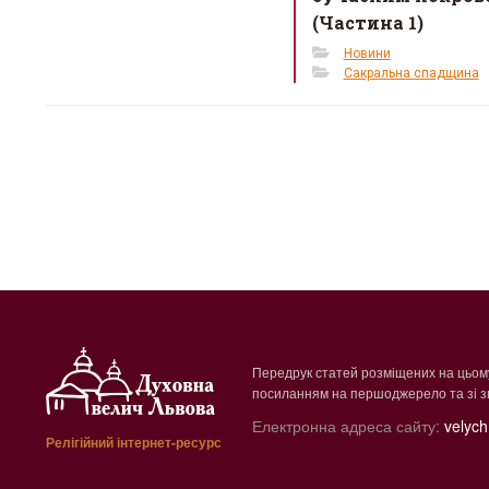
(Частина 1)
Новини
Сакральна спадщина
Передрук статей розміщених на цьому
посиланням на першоджерело та зі зг
Електронна адреса сайту:
velych
Релігійний інтернет-ресурс