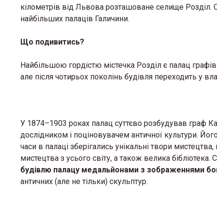
кілометрів від Львова розташоване селище Розділ. Сам
найбільших палаців Галичини.
Що подивитись?
Найбільшою гордістю містечка Розділ є палац графів
але після чотирьох поколінь будівля переходить у вл
У 1874–1903 роках палац суттєво розбудував граф К
дослідником і поціновувачем античної культури. Йог
часи в палаці зберігались унікальні твори мистецтва,
мистецтва з усього світу, а також велика бібліотека
будівлю палацу медальйонами з зображеннями бог
античних (але не тільки) скульптур.