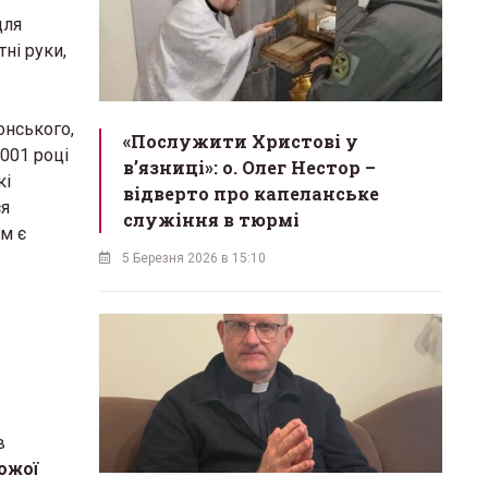
для
тні руки,
онського,
«Послужити Христові у
2001 році
вʼязниці»: о. Олег Нестор –
кі
відверто про капеланське
ся
служіння в тюрмі
ом є
5 Березня 2026 в 15:10
в
Божої