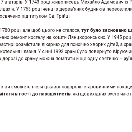
ав 7 вівтарів. У 1743 році живописець Михайло Адамович із
алдахін. У 1763 році ченці з дерев’яних будинків переселил
свячено під титулом Св. Трійці.
780 році, але щоб цього не сталося,
тут було засновано 
йснено ремонт костелу на кошти Лянцкоронських. У 1945 році
астирі розмістили лікарню для психічно хворих дітей, а хр
котельня і лазня. У січні 1992 храм було повернуто віруючи
о дорозі до храму можна помітити й ще одну святиню –
руї
 то ви зможете після цікавої подорожі старовинними локац
вітати в гості до парашутистів
, які щовихідних зустрічают