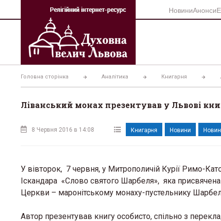
Перейти
Новини
Анонси
Е
до
вмісту
Головна сторінка
Аналітика
Книгарня
Ліванський монах презентував у Львові кни
8 Червня 2016 в 14:08
Книгарня
Новини
Новин
У вівторок, 7 червня, у Митрополичій Курії Римо-Ка
Іскандара «Слово святого Шарбеля», яка присвячена
Церкви – маронітському монаху-пустельнику Шарбе
Автор презентував книгу особисто, спільно з перекла