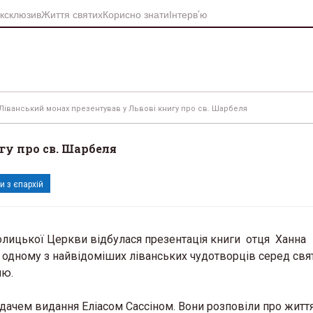
ксклюзив
Життя святих
Корисно знати
Інтерв’ю
Ліванський монах презентував у Львові книгу про св. Шарбеля
гу про св. Шарбеля
и з єпархій
толицької Церкви відбулася презентація книги отця Ханна
 одному з найвідоміших ліванських чудотворців серед свя
лю.
дачем видання Еліасом Сассіном. Вони розповіли про життя