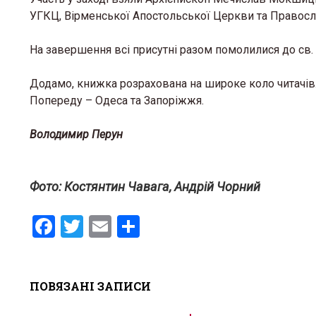
УГКЦ, Вірменської Апостольської Церкви та Правос
На завершення всі присутні разом помолилися до св.
Додамо, книжка розрахована на широке коло читачів.
Попереду – Одеса та Запоріжжя.
Володимир Перун
Фото: Костянтин Чавага, Андрій Чорний
F
T
E
S
a
wi
m
h
ce
tt
ail
ar
ПОВЯЗАНІ ЗАПИСИ
b
er
e