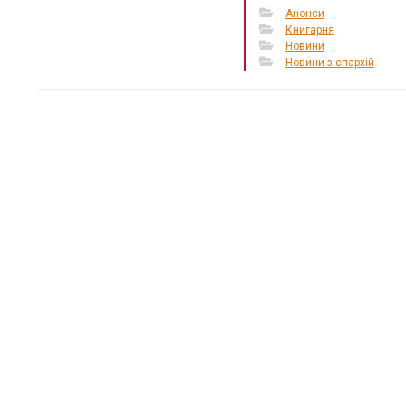
Анонси
Книгарня
Новини
Новини з єпархій
«Місце,
тепло»:
простір
кризі
12 Березня 