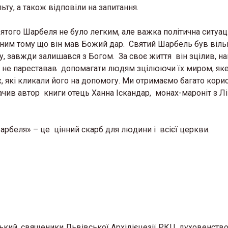
ту, а також відповіли на запитання.
Святого Шарбеля не було легким, але важка політична ситуац
ійним тому що він мав Божий дар. Святий Шарбель був віль
, завжди залишався з Богом. За своє життя він зцілив, н
рті не пареставав допомагати людям зцілюючи їх миром, як
х, які кликали його на допомогу. Ми отримаємо багато кори
чив автор книги отець Ханна Іскандар, монах-мароніт з Лі
арбеля» – це цінний скарб для людини і всієї церкви.
кий, священики Львівської Архідієцезії РКЦ, духовенство 