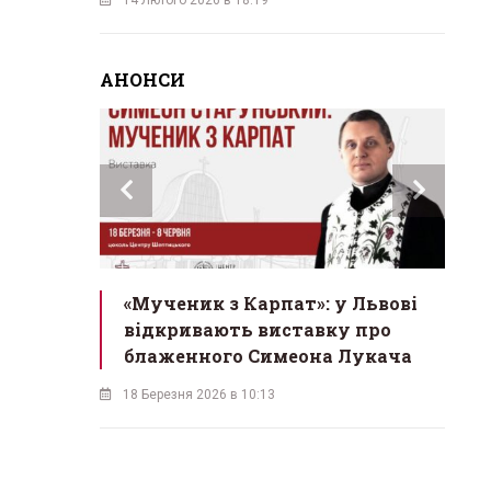
АНОНСИ
инах»:
«Мученик з Карпат»: у Львові
Л
 Львові
відкривають виставку про
мо
у
блаженного Симеона Лукача
на
18 Березня 2026 в 10:13
16 