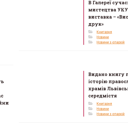
В Галереї суча
мистецтва УКУ
виставка – «Ви
друк»
Книгарня
Новини
Новини з єпархій
Видано книгу 
ть
історію право
храмів Львівсь
ас
середмістя
ійни
Книгарня
Новини
Новини з єпархій