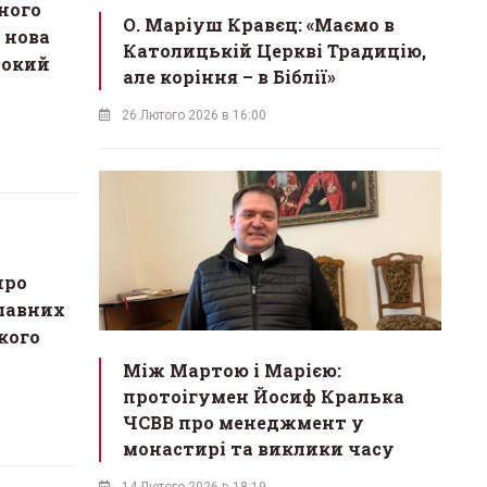
сного
О. Маріуш Кравєц: «Маємо в
 нова
Католицькій Церкві Традицію,
сокий
але коріння – в Біблії»
26 Лютого 2026 в 16:00
про
славних
кого
Між Мартою і Марією:
протоігумен Йосиф Кралька
ЧСВВ про менеджмент у
монастирі та виклики часу
14 Лютого 2026 в 18:19