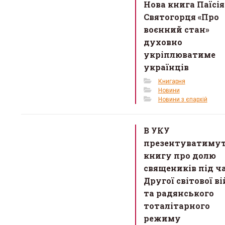
o
Нова книга Паїсія
o
Святогорця «Про
k
воєнний стан»
духовно
укріплюватиме
українців
Книгарня
Новини
Новини з єпархій
В УКУ
презентуватиму
книгу про долю
священиків під ч
Другої світової в
та радянського
тоталітарного
режиму