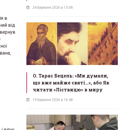
24 Березня 2026 в 13:08
ія в
ний від
авернув
е
сної
вана,
О. Тарас Бецель: «Ми думали,
що вже майже святі...», або Як
читати «Ліствицю» в миру
19 Березня 2026 в 16:48
і вірні