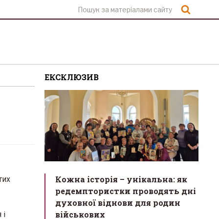
Шукат
ЕКСКЛЮЗИВ
Кожна історія – унікальна: як
тих
редемптористки проводять дні
духовної віднови для родин
військових
 і