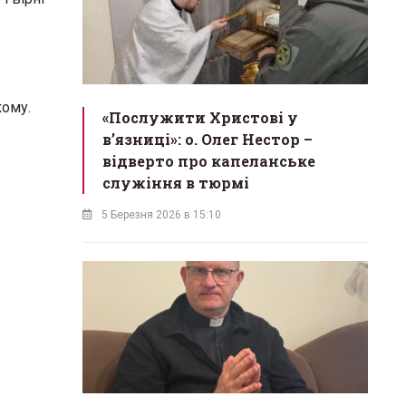
кому.
«Послужити Христові у
вʼязниці»: о. Олег Нестор –
відверто про капеланське
служіння в тюрмі
5 Березня 2026 в 15:10