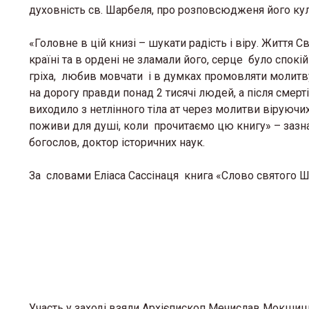
духовність св. Шарбеля, про розповсюдженя його куль
«Головне в цій книзі – шукати радість і віру. Життя 
країні та в ордені не зламали його, серце було спок
гріха, любив мовчати і в думках промовляти молитву
на дорогу правди понад 2 тисячі людей, а після сме
виходило з нетлінного тіла ат через молитви віруючи
поживи для душі, коли прочитаємо цю книгу» – зазна
богослов, доктор історичних наук.
За словами Еліаса Сассінаця книга «Слово святого Ш
Участь у заході взяли Архієпископ Мечислав Мокшиць