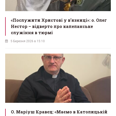
«Послужити Христові у вʼязниці»: о. Олег
Нестор – відверто про капеланське
служіння в тюрмі
5 Березня 2026 в 15:10
О. Маріуш Кравєц: «Маємо в Католицькій