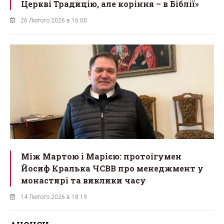
Церкві Традицію, але коріння – в Біблії»
26 Лютого 2026 в 16:00
Між Мартою і Марією: протоігумен
Йосиф Кралька ЧСВВ про менеджмент у
монастирі та виклики часу
14 Лютого 2026 в 18:19