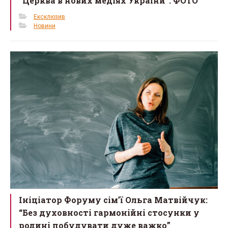
“Церква в нових медіях України”. ФОТО
Ексклюзив
Новини
Ініціатор Форуму сім’ї Ольга Матвійчук:
“Без духовності гармонійні стосунки у
родині побудувати дуже важко”