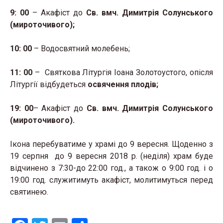
9: 00
– Акафіст до
Cв. вмч. Димитрія Солунського
(мироточивого);
10: 00
– Водосвятний молебень;
11: 00
– Святкова Літургія Іоана Золотоустого, опісля
Літургії відбудеться
освячення плодів;
19: 00
– Акафіст до
Cв. вмч. Димитрія Солунського
(мироточивого).
Ікона перебуватиме у храмі до 9 вересня. Щоденно з
19 серпня до 9 вересня 2018 р. (неділя) храм буде
відчинено з 7:30-до 22:00 год., а також о 9:00 год. і о
19:00 год. служитимуть акафіст, молитимуться перед
святинею.