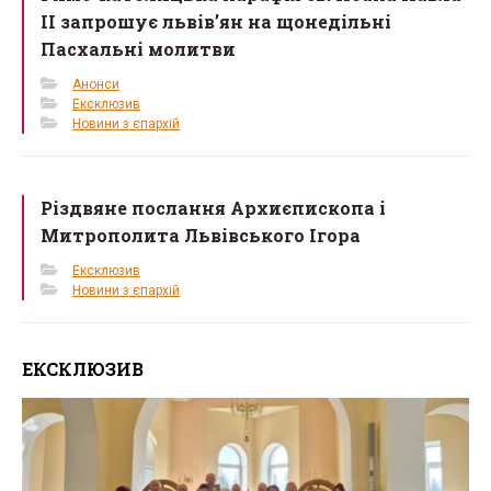
II запрошує львів’ян на щонедільні
Пасхальні молитви
Анонси
Ексклюзив
Новини з єпархій
Різдвяне послання Архиєпископа і
Митрополита Львівського Ігора
Ексклюзив
Новини з єпархій
ЕКСКЛЮЗИВ