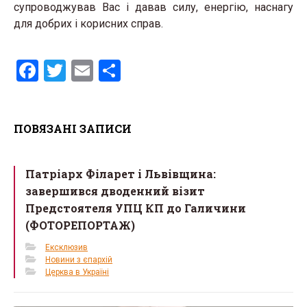
супроводжував Вас і давав силу, енергію, наснагу
для добрих і корисних справ.
F
T
E
S
a
wi
m
h
ce
tt
ail
ar
ПОВЯЗАНІ ЗАПИСИ
b
er
e
o
Патріарх Філарет і Львівщина:
o
завершився дводенний візит
k
Предстоятеля УПЦ КП до Галичини
(ФОТОРЕПОРТАЖ)
Ексклюзив
Новини з єпархій
Церква в Україні