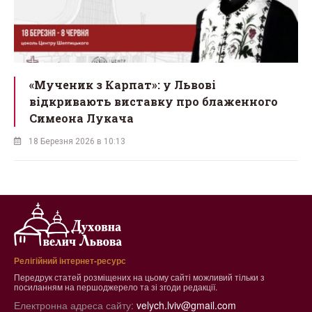
ї
«Мученик з Карпат»: у Львові
відкривають виставку про блаженного
Симеона Лукача
18 Березня 2026 в 10:13
Релігійний інтернет-ресурс
Передрук статей розміщених на цьому сайті можливий тільки з
посиланням на першоджерело та зі згоди редакції.
Електронна адреса сайту:
velych.lviv@gmail.com