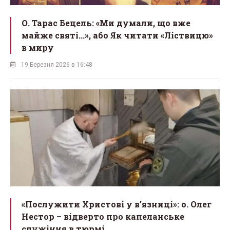
О. Тарас Бецель: «Ми думали, що вже
майже святі...», або Як читати «Ліствицю»
в миру
19 Березня 2026 в 16:48
«Послужити Христові у вʼязниці»: о. Олег
Нестор – відверто про капеланське
служіння в тюрмі