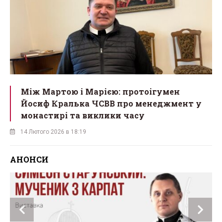
Між Мартою і Марією: протоігумен
Йосиф Кралька ЧСВВ про менеджмент у
монастирі та виклики часу
14 Лютого 2026 в 18:19
АНОНСИ