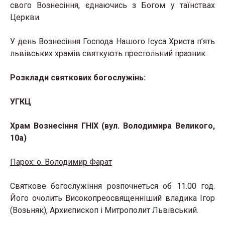
свого Вознесіння, єднаючись з Богом у таїнствах
Церкви.
У день Вознесіння Господа Нашого Ісуса Христа п’ять
львівських храмів святкують престольний празник.
Розклади святкових богослужінь:
УГКЦ
Храм Вознесіння ГНІХ (вул. Володимира Великого,
10а)
Парох: о. Володимир Фарат
Святкове богослужіння розпочнеться об 11.00 год.
Його очолить Високопреосвященніший владика Ігор
(Возьняк), Архиєпископ і Митрополит Львівський.