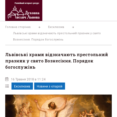
Перейти
до
вмісту
Головна сторінка
Ексклюзив
Львівські храми відзначають престольний празник у свято
Вознесіння. Порядок богослужінь
Львівські храми відзначають престольний
празник у свято Вознесіння. Порядок
богослужінь
16 Травня 2018 в 11:24
Ексклюзив
Новини з єпархій