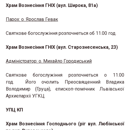
Храм Вознесіння ГНІХ (вул. Широка, 81а)
Парох: о. Ярослав Гевак
Святкове богослужіння розпочнеться об 11.00 год.
Храм Вознесіння ГНІХ (вул. Старознесенська, 23)
Адміністратор: о. Михайло Городиський
Святкове богослужіння розпочнеться о 11.00
год. Його очолить Преосвященний Владика
Володимир (Груца), єпископ-помічник Львівської
Архиєпархії УГКЦ.
УПЦ КП
Храм Вознесіння Господнього (ріг вул. Любінської