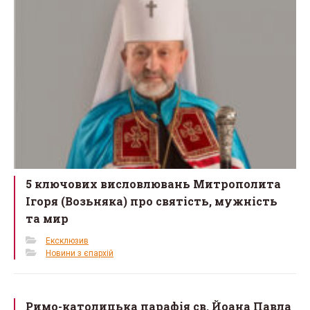
5 ключових висловлювань Митрополита
Ігоря (Возьняка) про святість, мужність
та мир
Ексклюзив
Новини з єпархій
Римо-католицька парафія св. Йоана Павла