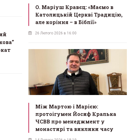
О. Маріуш Кравєц: «Маємо в
Католицькій Церкві Традицію,
але коріння – в Біблії»
ий
26 Лютого 2026 в 16:00
кова”
окат
Між Мартою і Марією:
протоігумен Йосиф Кралька
ЧСВВ про менеджмент у
монастирі та виклики часу
14 Лютого 2026 в 18:19