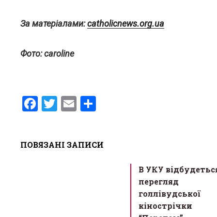
За матеріалами:
catholicnews.org.ua
Фото: caroline
F
T
E
S
a
wi
m
h
ce
tt
ail
ar
ПОВЯЗАНІ ЗАПИСИ
b
er
e
o
В УКУ відбудетьс
o
перегляд
k
голлівудської
кінострічки