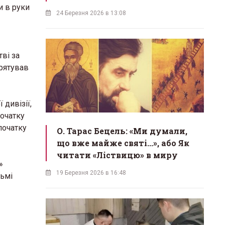
и в руки
24 Березня 2026 в 13:08
тві за
рятував
дивізії,
початку
початку
О. Тарас Бецель: «Ми думали,
що вже майже святі...», або Як
читати «Ліствицю» в миру
»
19 Березня 2026 в 16:48
льмі