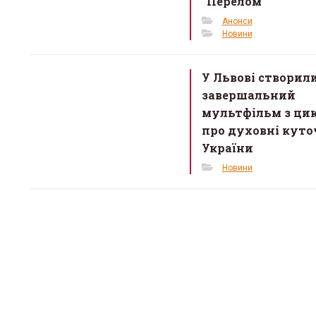
“Перелом”
Анонси
Новини
У Львові створил
завершальний
мультфільм з ци
про духовні кут
України
Новини