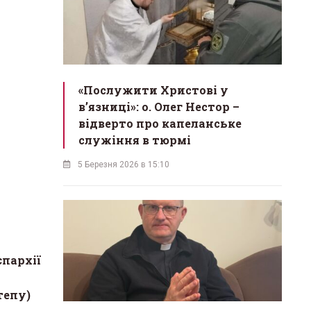
«Послужити Христові у
вʼязниці»: о. Олег Нестор –
відверто про капеланське
служіння в тюрмі
5 Березня 2026 в 15:10
пархії
тепу)