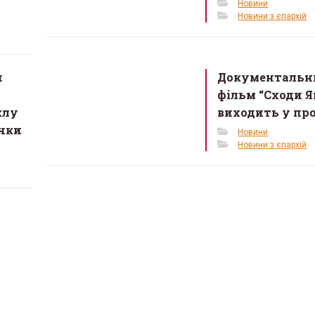
Новини
Новини з єпархій
и
Документальн
фільм “Сходи Я
клу
виходить у пр
очки
Новини
Новини з єпархій