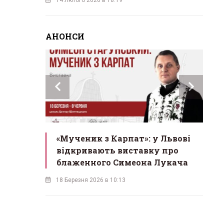
АНОНСИ
инах»:
«Мученик з Карпат»: у Львові
Л
 Львові
відкривають виставку про
мо
у
блаженного Симеона Лукача
на
18 Березня 2026 в 10:13
16 