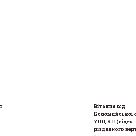
я
Вітання від
Коломийської є
УПЦ КП (відео
різдвяного вер