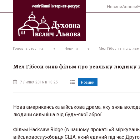
Перейти
Новини
Анонси
Е
до
вмісту
Головна сторінка
Новини
Мел Гібсон зняв фільм 
Мел Гібсон зняв фільм про реальну людину в
7 Липня 2016 в 10:25
Новини
Нова американська військова драма, яку зняв володар
людини сильніша від будь-якої зброї.
Фільм Hacksaw Ridge (в нашому прокаті «З міркувань 
військовослужбовця США, який єдиний під час Другої 