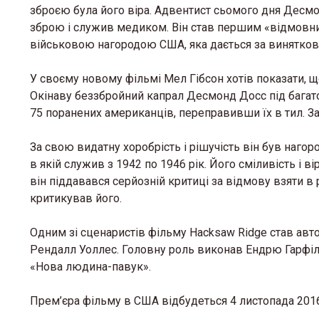
зброєю була його віра. Адвентист сьомого дня Десмо
зброю і служив медиком. Він став першим «відмов
військовою нагородою США, яка дається за виняткову 
У своєму новому фільмі Мел Гібсон хотів показати, що
Окінаву беззбройний капрал Десмонд Досс під багат
75 поранених американців, переправивши їх в тил. За
За свою видатну хоробрість і рішучість він був наго
в якій служив з 1942 по 1946 рік. Його сміливість і в
він піддавався серйозній критиці за відмову взяти в
критикував його.
Одним зі сценаристів фільму Hacksaw Ridge став авт
Рендалл Уоллес. Головну роль виконав Ендрю Гарфі
«Нова людина-павук».
Прем’єра фільму в США відбудеться 4 листопада 2016