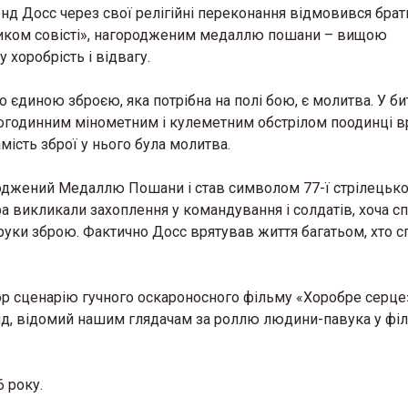
нд Досс через свої релігійні переконання відмовився брат
ником совісті», нагородженим медаллю пошани – вищою
хоробрість і відвагу.
 єдиною зброєю, яка потрібна на полі бою, є молитва. У би
огодинним мінометним і кулеметним обстрілом поодинці в
мість зброї у нього була молитва.
роджений Медаллю Пошани і став символом 77-ї стрілецької 
іра викликали захоплення у командування і солдатів, хоча с
 руки зброю. Фактично Досс врятував життя багатьом, хто с
ор сценарію гучного оскароносного фільму «Хоробре серце
лд, відомий нашим глядачам за роллю людини-павука у фі
 року.