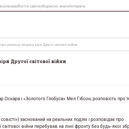
ксклюзив
Життя святих
Корисно знати
Інтерв’ю
про реальну людину віри Другої світової війни
іри Другої світової війни
 Оскара і «Золотого Глобуса» Мел Гібсон, розповість про те
совісті») заснований на реальних подіях і розповідає про
світової війни перебував на лінії фронту без будь-якої збр