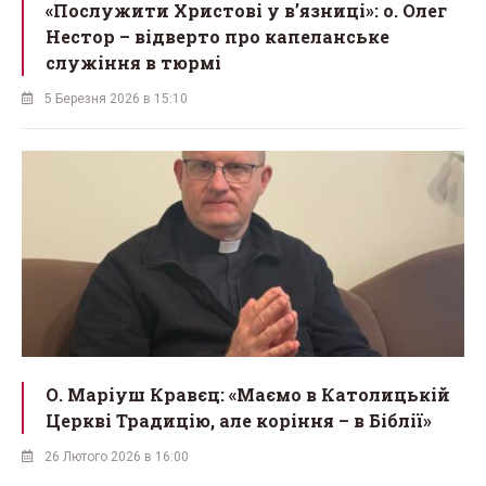
«Послужити Христові у вʼязниці»: о. Олег
Нестор – відверто про капеланське
служіння в тюрмі
5 Березня 2026 в 15:10
О. Маріуш Кравєц: «Маємо в Католицькій
Церкві Традицію, але коріння – в Біблії»
26 Лютого 2026 в 16:00