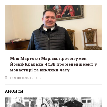
Між Мартою і Марією: протоігумен
Йосиф Кралька ЧСВВ про менеджмент у
монастирі та виклики часу
14 Лютого 2026 в 18:19
АНОНСИ