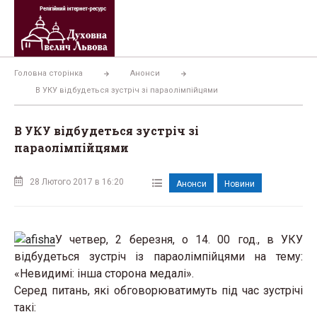
Перейти
до
вмісту
Головна сторінка
Анонси
В УКУ відбудеться зустріч зі параолімпійцями
В УКУ відбудеться зустріч зі
параолімпійцями
28 Лютого 2017 в 16:20
Анонси
Новини
У четвер, 2 березня, о 14. 00 год., в УКУ
відбудеться зустріч із параолімпійцями на тему:
«Невидимі: інша сторона медалі».
Серед питань, які обговорюватимуть під час зустрічі
такі: