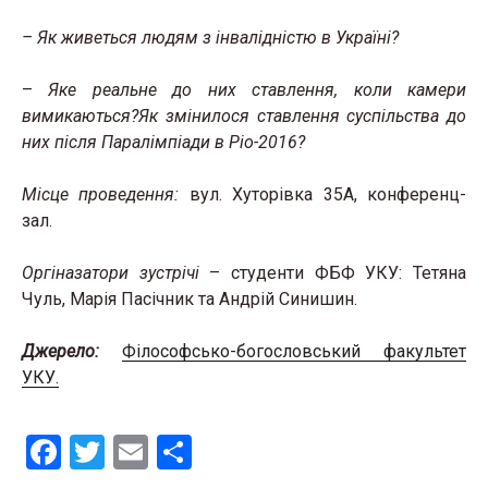
– Як живеться людям з інвалідністю в Україні?
–
Яке реальне до них ставлення, коли камери
вимикаються?Як змінилося ставлення суспільства до
них після Паралімпіади в Ріо-2016?
Місце проведення:
вул. Хуторівка 35А, конференц-
зал.
Оргіназатори зустрічі
– студенти ФБФ УКУ: Тетяна
Чуль, Марія Пасічник та Андрій Синишин.
Джерело:
Філософсько-богословський факультет
УКУ.
F
T
E
S
a
wi
m
h