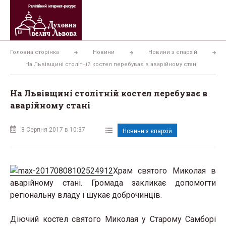
Перейти
до
вмісту
Головна сторінка
Новини
Новини з єпархій
На Львівщині столітній костел перебуває в аварійному стані
На Львівщині столітній костел перебуває в
аварійному стані
8 Серпня 2017 в 10:37
Новини з єпархій
Храм святого Миколая в
аварійному стані. Громада закликає допомогти
регіональну владу і шукає доброчинців.
Діючий костел святого Миколая у
Старому Самборі