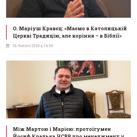
О. Маріуш Кравєц: «Маємо в Католицькій
Церкві Традицію, але коріння – в Біблії»
26 Лютого 2026 в 16:00
Між Мартою і Марією: протоігумен
Йосиф Кралька ЧСВВ про менеджмент у