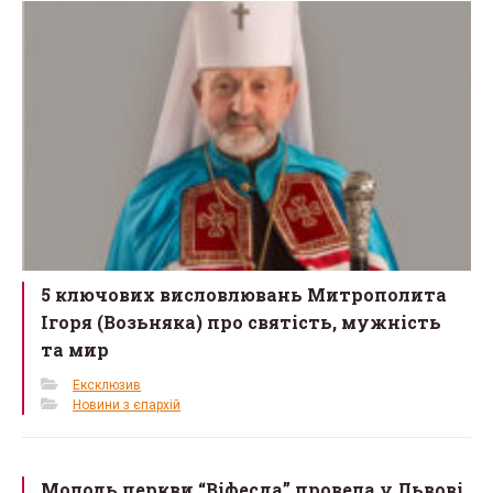
5 ключових висловлювань Митрополита
Ігоря (Возьняка) про святість, мужність
та мир
Ексклюзив
Новини з єпархій
Молодь церкви “Віфесда” провела у Львові