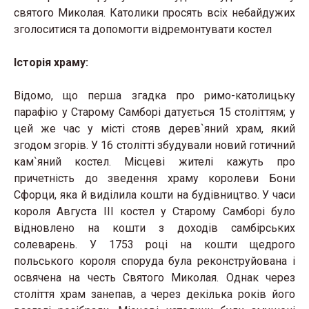
святого Миколая. Католики просять всіх небайдужих
зголоситися та допомогти відремонтувати костел
Історія храму:
Відомо, що перша згадка про римо-католицьку
парафію у Старому Самборі датується 15 століттям; у
цей же час у місті стояв дерев`яний храм, який
згодом згорів. У 16 столітті збудували новий готичний
кам`яний костел. Місцеві жителі кажуть про
причетність до зведення храму королеви Бони
Сфорци, яка й виділила кошти на будівництво. У часи
короля Августа ІІІ костел у Старому Самборі було
відновлено на кошти з доходів самбірських
солеварень. У 1753 році на кошти щедрого
польського короля споруда була реконструйована і
освячена на честь Святого Миколая. Однак через
століття храм занепав, а через декілька років його