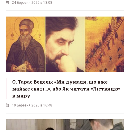
24 Березня 2026 в 13:08
О. Тарас Бецель: «Ми думали, що вже
майже святі...», або Як читати «Ліствицю»
в миру
19 Березня 2026 в 16:48