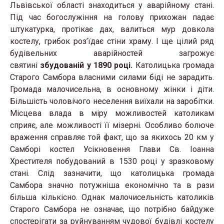
Львівської області знаходиться у аварійному стані.
Під час богослужіння на голову прихожан падає
штукатурка, протікає дах, валиться мур довкола
костелу, грибок роз’їдає стіни храму. І ще цілий ряд
будівельних аварійностей загрожує
святині
збудованій у 1890 році.
Католицька громада
Старого Самбора власними силами біді не зарадить.
Громада малочисельна, в основному жінки і діти.
Більшість чоловічого неселення виїхали на заробітки.
Місцева влада в міру можливостей католикам
сприяє, але можливості її мізерні. Особливо болюче
враження справляє той факт, що за якихось 20 км у
Самборі костел Усікновення Глави Св. Іоанна
Хрестителя побудований в 1530 році у зразковому
стані. Слід зазначити, що католицька громада
Самбора значно потужніша економічно та в рази
більша кількісно. Однак малочисельність католиків
Старого Самбора не означає, що потрібно байдуже
спостерігати за руйнуванням чудової будівлі костелу