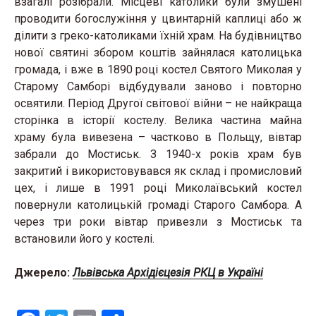
взагалі розібрали. Місцеві католики були змушені
проводити богослужіння у цвинтарній каплиці або ж
ділити з греко-католиками їхній храм. На будівництво
нової святині збором коштів зайнялася католицька
громада, і вже в 1890 році костел Святого Миколая у
Старому Самборі відбудували заново і повторно
освятили. Період Другої світової війни – не найкраща
сторінка в історії костелу. Велика частина майна
храму була вивезена – частково в Польщу, вівтар
забрали до Мостиськ. З 1940-х років храм був
закритий і використовувався як склад і промисловий
цех, і лише в 1991 році Миколаївський костел
повернули католицькій громаді Старого Самбора. А
через три роки вівтар привезли з Мостиськ та
встановили його у костелі.
Джерело:
Львівська Архідієцезія РКЦ в Україні