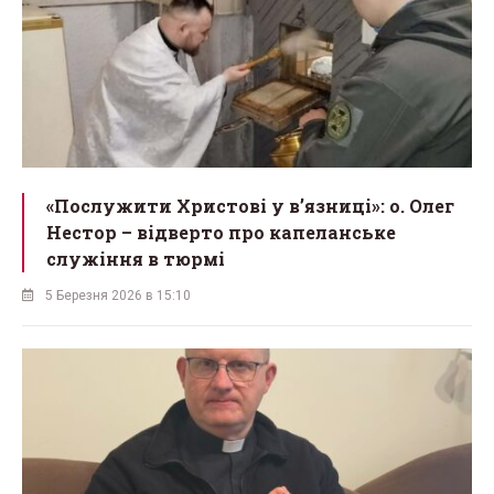
«Послужити Христові у вʼязниці»: о. Олег
Нестор – відверто про капеланське
служіння в тюрмі
5 Березня 2026 в 15:10