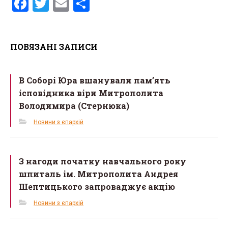
F
T
E
S
a
wi
m
h
ce
tt
ail
ar
ПОВЯЗАНІ ЗАПИСИ
b
er
e
o
В Соборі Юра вшанували пам’ять
o
ісповідника віри Митрополита
k
Володимира (Стернюка)
Новини з єпархій
З нагоди початку навчального року
шпиталь ім. Митрополита Андрея
Шептицького запроваджує акцію
Новини з єпархій