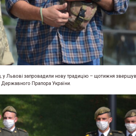
, у Львові запровадили нову традицію – щотижня звершув
тя Державного Прапора України.