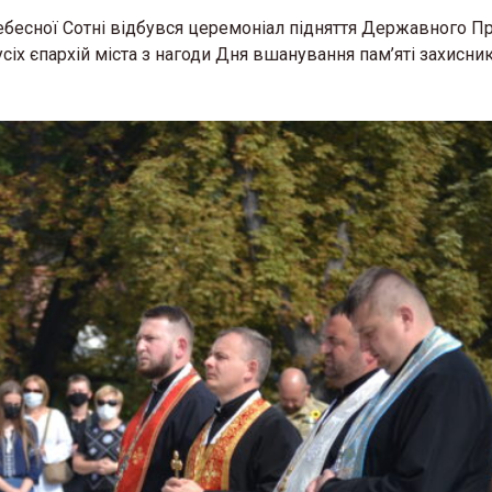
Небесної Сотні відбувся церемоніал підняття Державного П
усіх єпархій міста з нагоди Дня вшанування пам’яті захисни