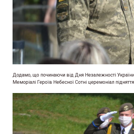
Додамо, що починаючи від Дня Незалежності України
Меморіалі Героїв Небесної Сотні церемоніал піднят