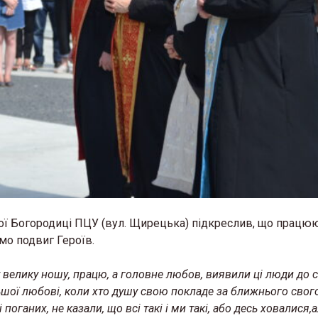
ої Богородиці ПЦУ (вул. Щирецька) підкреслив, що працю
мо подвиг Героїв.
ку велику ношу, працю, а головне любов, виявили ці люди до 
шої любові, коли хто душу свою покладе за ближнього свого
поганих, не казали, що всі такі і ми такі, або десь ховалися,а