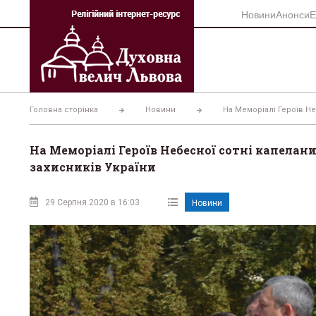
Перейти
Новини
Анонси
Е
до
вмісту
Головна сторінка
Новини
На Меморіалі Героїв Не
На Меморіалі Героїв Небесної сотні капелан
захисників України
29 Серпня 2020 в 16:03
Новини