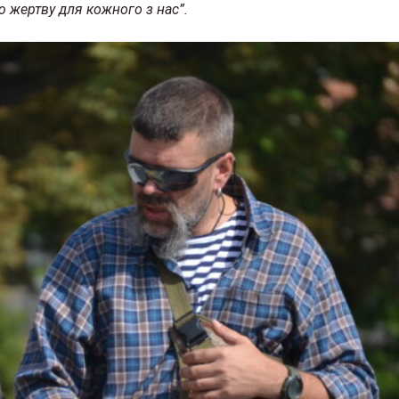
ю жертву для кожного з нас”.
«Жива історія у світлинах»:
«Мучен
музей історії релігії у Львові
відкр
ей у
запрошує на виставку
блаже
26 Березня 2026 в 11:28
18 Березн