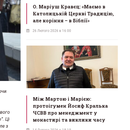
О. Маріуш Кравєц: «Маємо в
Католицькій Церкві Традицію,
але коріння – в Біблії»
26 Лютого 2026 в 16:00
ючи
Між Мартою і Марією:
протоігумен Йосиф Кралька
свого
ЧСВВ про менеджмент у
”. Ці
монастирі та виклики часу
ле з
14 Лютого 2026 в 18:19