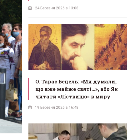
24 Березня 2026 в 13:08
О. Тарас Бецель: «Ми думали,
що вже майже святі...», або Як
читати «Ліствицю» в миру
19 Березня 2026 в 16:48