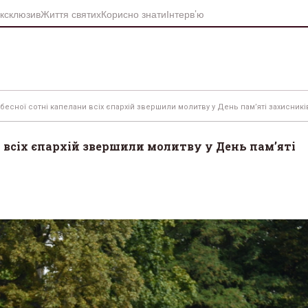
ксклюзив
Життя святих
Корисно знати
Інтерв’ю
бесної сотні капелани всіх єпархій звершили молитву у День пам’яті захисникі
и всіх єпархій звершили молитву у День пам’яті