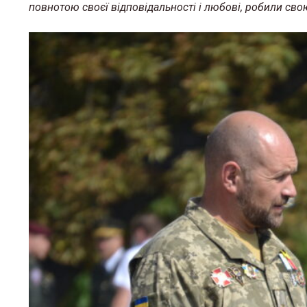
повнотою своєї відповідальності і любові, робили сво
«Місце, де можна відчути
тепло»: у Львові з’явиться
простір стосунків для сім
кризі
12 Березня 2026 в 11:45