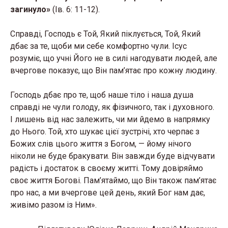
загинуло»
(Ів. 6: 11-12).
Справді, Господь є Той, Який піклується, Той, Який
дбає за те, щоби ми себе комфортно чули. Ісус
розуміє, що учні Його не в силі нагодувати людей, але
вчергове показує, що Він пам’ятає про кожну людину.
Господь дбає про те, щоб наше тіло і наша душа
справді не чули голоду, як фізичного, так і духовного.
І лишень від нас залежить, чи ми йдемо в напрямку
до Нього. Той, хто шукає цієї зустрічі, хто черпає з
Божих слів цього життя з Богом, — йому нічого
ніколи не буде бракувати. Він завжди буде відчувати
радість і достаток в своєму житті. Тому довіряймо
своє життя Богові. Пам’ятаймо, що Він також пам’ятає
про нас, а ми вчергове цей день, який Бог нам дає,
живімо разом із Ним».