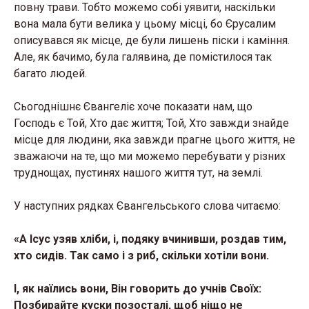
повну трави. Тобто можемо собі уявити, наскільки
вона мала бути велика у цьому місці, бо Єрусалим
описувався як місце, де були лишень піски і каміння.
Але, як бачимо, була галявина, де помістилося так
багато людей.
Сьогоднішнє Євангеліє хоче показати нам, що
Господь є Той, Хто дає життя; Той, Хто завжди знайде
місце для людини, яка завжди прагне цього життя, не
зважаючи на те, що ми можемо перебувати у різних
труднощах, пустинях нашого життя тут, на землі.
У наступних рядках Євангельського слова читаємо:
«А Ісус узяв хліби, і, подяку вчинивши, роздав тим,
хто сидів. Так само і з риб, скільки хотіли вони.
І, як наїлись вони, Він говорить до учнів Своїх:
Позбирайте куски позосталі, щоб ніщо не