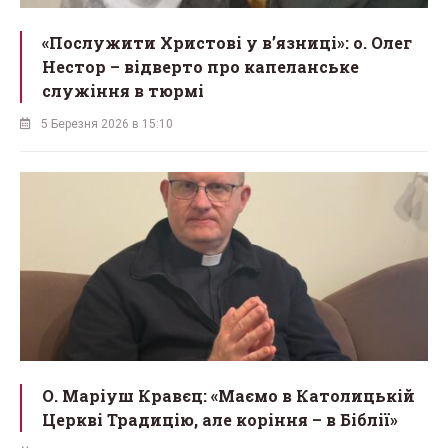
«Послужити Христові у вʼязниці»: о. Олег
Нестор – відверто про капеланське
служіння в тюрмі
5 Березня 2026 в 15:10
О. Маріуш Кравєц: «Маємо в Католицькій
Церкві Традицію, але коріння – в Біблії»