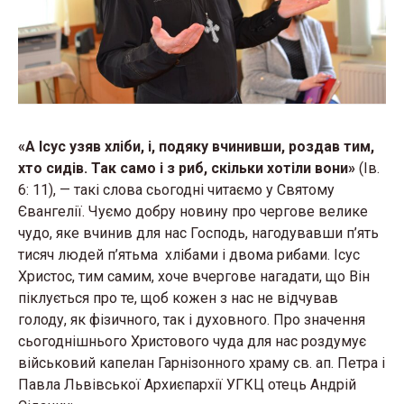
«А Ісус узяв хліби, і, подяку вчинивши, роздав тим,
хто сидів. Так само і з риб, скільки хотіли вони»
(Ів.
6: 11), — такі слова сьогодні читаємо у Святому
Євангелії. Чуємо добру новину про чергове велике
чудо, яке вчинив для нас Господь, нагодувавши п’ять
тисяч людей п’ятьма хлібами і двома рибами. Ісус
Христос, тим самим, хоче вчергове нагадати, що Він
піклується про те, щоб кожен з нас не відчував
голоду, як фізичного, так і духовного. Про значення
сьогоднішнього Христового чуда для нас роздумує
військовий капелан Гарнізонного храму св. ап. Петра і
Павла Львівської Архиєпархії УГКЦ отець Андрій