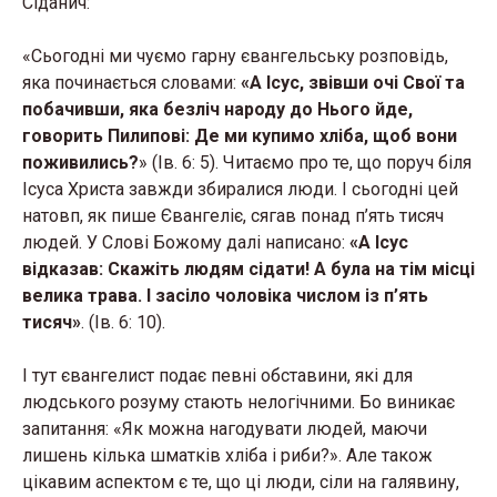
Сіданич:
«Сьогодні ми чуємо гарну євангельську розповідь,
яка починається словами:
«А Ісус, звівши очі Свої та
побачивши, яка безліч народу до Нього йде,
говорить Пилипові: Де ми купимо хліба, щоб вони
поживились?
» (Ів. 6: 5). Читаємо про те, що поруч біля
Ісуса Христа завжди збиралися люди. І сьогодні цей
натовп, як пише Євангеліє, сягав понад п’ять тисяч
людей. У Слові Божому далі написано:
«А Ісус
відказав: Скажіть людям сідати! А була на тім місці
велика трава. І засіло чоловіка числом із п’ять
тисяч»
. (Ів. 6: 10).
І тут євангелист подає певні обставини, які для
людського розуму стають нелогічними. Бо виникає
запитання: «Як можна нагодувати людей, маючи
лишень кілька шматків хліба і риби?». Але також
цікавим аспектом є те, що ці люди, сіли на галявину,