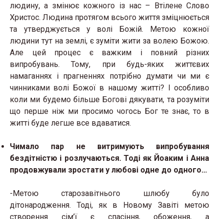
людину, а змінює кожного із нас – Втілене Слово
Христос. Людина протягом всього життя зміцнюється
та утверджується у волі Божій. Метою кожної
людини тут на землі, є зуміти жити за волею Божою.
Але цей процес є важким і повний різних
випробувань. Тому, при будь-яких життєвих
намаганнях і прагненнях потрібно думати чи ми є
чинниками волі Божої в нашому житті? І особливо
коли ми будемо більше Богові дякувати, та розуміти
що перше ніж ми просимо чогось Бог те знає, то в
житті буде легше все вдаватися.
Чимало пар не витримують випробування
бездітністю і розлучаються. Тоді як Йоаким і Анна
продовжували зростати у любові одне до одного…
-Метою старозавітнього шлюбу було
дітонародження. Тоді, як в Новому Завіті метою
створення сім’ї є спасіння, обоження, а