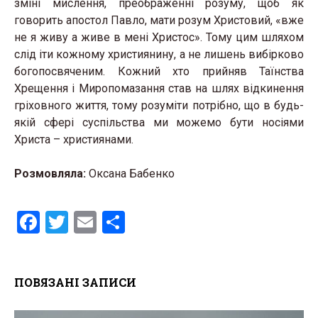
зміні мислення, преображенні розуму, щоб як
говорить апостол Павло, мати розум Христовий, «вже
не я живу а живе в мені Христос». Тому цим шляхом
слід іти кожному християнину, а не лишень вибірково
богопосвяченим. Кожний хто прийняв Таїнства
Хрещення і Миропомазання став на шлях відкинення
гріховного життя, тому розуміти потрібно, що в будь-
якій сфері суспільства ми можемо бути носіями
Христа – християнами.
Розмовляла:
Оксана Бабенко
F
T
E
S
a
wi
m
h
ce
tt
ail
ar
ПОВЯЗАНІ ЗАПИСИ
b
er
e
o