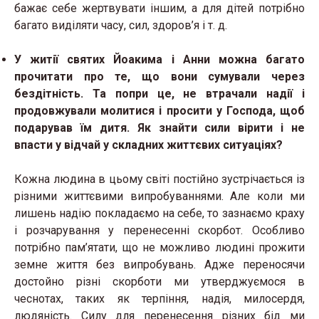
бажає себе жертвувати іншим, а для дітей потрібно
багато виділяти часу, сил, здоров’я і т. д.
У житії святих Йоакима і Анни можна багато
прочитати про те, що вони сумували через
бездітність. Та попри це, не втрачали надії і
продовжували молитися і просити у Господа, щоб
подарував їм дитя. Як знайти сили вірити і не
впасти у відчай у складних життєвих ситуаціях?
Кожна людина в цьому світі постійно зустрічається із
різними життєвими випробуваннями. Але коли ми
лишень надію покладаємо на себе, то зазнаємо краху
і розчарування у перенесенні скорбот. Особливо
потрібно пам’ятати, що не можливо людині прожити
земне життя без випробувань. Адже переносячи
достойно різні скорботи ми утверджуємося в
чеснотах, таких як терпіння, надія, милосердя,
людяність. Силу для перенесення різних бід ми