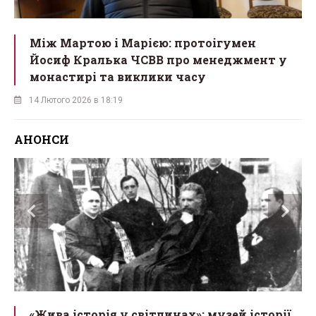
Між Мартою і Марією: протоігумен
Йосиф Кралька ЧСВВ про менеджмент у
монастирі та виклики часу
14 Лютого 2026 в 18:19
АНОНСИ
орії
«Мученик з Карпат»: у Львові