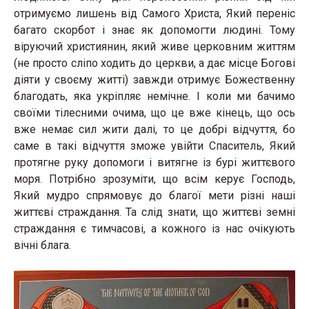
отримуємо лишень від Самого Христа, Який переніс
багато скорбот і знає як допомогти людині. Тому
віруючий християнин, який живе церковним життям
(не просто сліпо ходить до церкви, а дає місце Богові
діяти у своєму житті) завжди отримує Божественну
благодать, яка укріпляє немічне. І коли ми бачимо
своїми тілесними очима, що це вже кінець, що ось
вже немає сил жити далі, то це добрі відчуття, бо
саме в такі відчуття зможе увійти Спаситель, Який
протягне руку допомоги і витягне із бурі життєвого
моря. Потрібно зрозуміти, що всім керує Господь,
Який мудро спрямовує до благої мети різні наші
життєві страждання. Та слід знати, що життєві земні
страждання є тимчасові, а кожного із нас очікують
вічні блага.