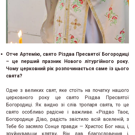
Отче Артемію, свято Різдва Пресвятої Богородиці
– це перший празник Нового літургійного року.
Чому церковний рік розпочинається саме із цього
свята?
Одне з великих свят, яке стоїть на початку нашого
церковного року це свято Різдва Пресвятої
Богородиці. Як видно зі слів тропаря свята, то це
свято особливо радісне і важливе. «Різдво Твоє,
Богородице Діво, радість звістило всій вселеній, з
Тебе бо засяяло Сонце правди — Христос Бог наш, і,
зруйнувавши клятву, Він дав благословення і,