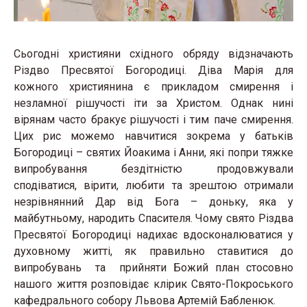
Сьогодні християни східного обряду відзначають
Різдво Пресвятої Богородиці. Діва Марія для
кожного християнина є прикладом смирення і
незламної рішучості іти за Христом. Однак нині
вірянам часто бракує рішучості і тим паче смирення.
Цих рис можемо навчитися зокрема у батьків
Богородиці – святих Йоакима і Анни, які попри тяжке
випробування бездітністю продовжували
сподіватися, вірити, любити та зрештою отримали
незрівнянний Дар від Бога – доньку, яка у
майбутньому, народить Спасителя. Чому свято Різдва
Пресвятої Богородиці надихає вдосконалюватися у
духовному житті, як правильно ставитися до
випробувань та прийняти Божий план стосовно
нашого життя розповідає клірик Свято-Покроського
кафедрального собору Львова Артемій Бабленюк.