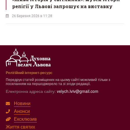
у
відкривають виставку про блаженного
Симеона Лукача
18 Березня 2026 в 10:13
Релігійний інтернет-ресурс
Передрук статей розміщених на цьому сайті можливий тільки з
посиланням на першоджерело та зі згоди редакції.
Електронна адреса сайту:
velych.lviv@gmail.com
Новини
Анонси
Ексклюзив
Життя святих