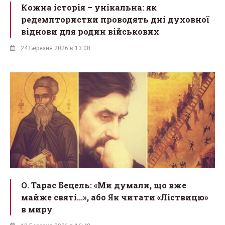
Кожна історія – унікальна: як
редемптористки проводять дні духовної
віднови для родин військових
24 Березня 2026 в 13:08
О. Тарас Бецель: «Ми думали, що вже
майже святі...», або Як читати «Ліствицю»
в миру