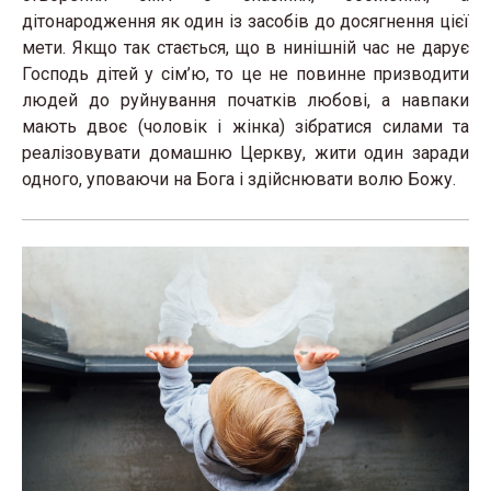
дітонародження як один із засобів до досягнення цієї
мети. Якщо так стається, що в нинішній час не дарує
Господь дітей у сім’ю, то це не повинне призводити
людей до руйнування початків любові, а навпаки
мають двоє (чоловік і жінка) зібратися силами та
реалізовувати домашню Церкву, жити один заради
одного, уповаючи на Бога і здійснювати волю Божу.