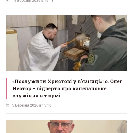
19 Березня 2026 в 16:48
«Послужити Христові у вʼязниці»: о. Олег
Нестор – відверто про капеланське
служіння в тюрмі
5 Березня 2026 в 15:10