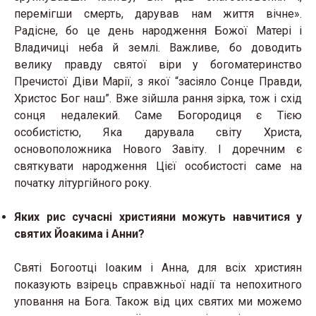
перемігши смерть, дарував нам життя вічне».
Радісне, бо це день народження Божої Матері і
Владичиці неба й землі. Важливе, бо доводить
велику правду святої віри у богоматеринство
Пречистої Діви Марії, з якої “засіяло Сонце Правди,
Христос Бог наш”. Вже зійшла рання зірка, тож і схід
сонця недалекий. Саме Богородиця є Тією
особистістю, Яка дарувала світу Христа,
основоположника Нового Завіту. І доречним є
святкувати народження Цієї особистості саме на
початку літургійного року.
Яких рис сучасні християни можуть навчитися у
святих Йоакима і Анни?
Святі Богоотці Іоаким і Анна, для всіх християн
показують взірець справжньої надії та непохитного
уповання на Бога. Також від цих святих ми можемо