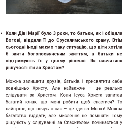
Коли Діві Марії було 3 роки, то батьки, як і обіцяли
Богові, віддали її до Єрусалимського храму. Втім
сьогодні іноді маємо таку ситуацію, що діти хотіли
б жити богопосвяченим життям, а батьки не
підтримують їх у цьому рішенні. Як навчитися
рішучості іти за Христом?
Можна залишити друзів, батьків і присвятити себе
зовнішньо Христу. Але найважче – це реально
слідувати за Христом. Коли Ісуса Христа запитав
багатий юнак, що мені робити щоб спастися? То
найгірше, що почув юнак – це іди за Мною! Можна
багатство віддати, але мислення не поміняти. Тому
рішучість у слідуванні за Спасителем починається у