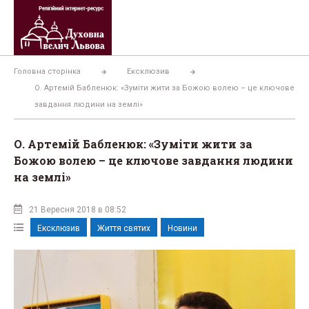
Перейти
до
вмісту
Головна сторінка
Ексклюзив
О. Артемій Бабленюк: «Зуміти жити за Божою волею – це ключове
завдання людини на землі»
О. Артемій Бабленюк: «Зуміти жити за
Божою волею – це ключове завдання людини
на землі»
21 Вересня 2018 в 08:52
Ексклюзив
Життя святих
Новини