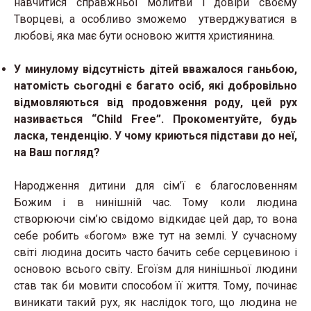
навчитися справжньої молитви і довіри своєму
Творцеві, а особливо зможемо утверджуватися в
любові, яка має бути основою життя християнина.
У минулому відсутність дітей вважалося ганьбою,
натомість сьогодні є багато осіб, які добровільно
відмовляються від продовження роду, цей рух
називається
“Child Free”. Прокоментуйте, будь
ласка, тенденцію. У чому криються підстави до неї,
на Ваш погляд?
Народження дитини для сім’ї є благословенням
Божим і в нинішній час. Тому коли людина
створюючи сім’ю свідомо відкидає цей дар, то вона
себе робить «богом» вже тут на землі. У сучасному
світі людина досить часто бачить себе серцевиною і
основою всього світу. Егоїзм для нинішньої людини
став так би мовити способом її життя. Тому, починає
виникати такий рух, як наслідок того, що людина не