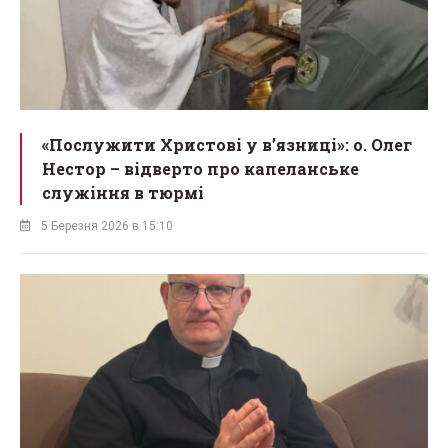
«Послужити Христові у вʼязниці»: о. Олег
Нестор – відверто про капеланське
служіння в тюрмі
5 Березня 2026 в 15:10