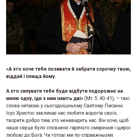
«А хто хоче тебе позивати й забрати сорочку твою,
віддай і плаща йому.
А хто силувати тебе буде відбути подорожнє на
милю одну, іди з ним навіть дві»
(Мт. 5: 40-41), — такі
слова читаємо у сьогоднішньому Святому Писанні.
Ісус Христос закликає нас любити ворогів своїх,
творити добро тим, хто ненавидить нас. Він хоче, щоб
наше серце було сповнено гарячого смирення і щирої
любові до Бога. Чи готові ми по-справжньому