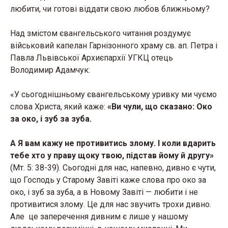
любити, чи готові віддати свою любов ближньому?
Над змістом євангельського читання роздумує
військовий капелан Гарнізонного храму св. ап. Петра і
Павла Львівської Архиєпархії УГКЦ отець
Володимир Адамчук:
«У сьогоднішньому євангельському уривку ми чуємо
слова Христа, який каже:
«Ви чули, що сказано: Око
за око, і зуб за зуба.
А Я вам кажу не противитись злому. І коли вдарить
тебе хто у праву щоку твою, підстав йому й другу»
(Мт. 5: 38-39). Сьогодні для нас, напевно, дивно є чути,
що Господь у Старому Завіті каже слова про око за
око, і зуб за зуба, а в Новому Завіті — любити і не
противитися злому. Це для нас звучить трохи дивно.
Але це заперечення дивним є лише у нашому