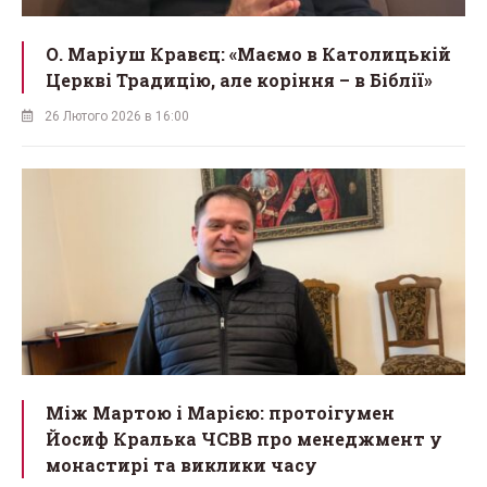
О. Маріуш Кравєц: «Маємо в Католицькій
Церкві Традицію, але коріння – в Біблії»
26 Лютого 2026 в 16:00
Між Мартою і Марією: протоігумен
Йосиф Кралька ЧСВВ про менеджмент у
монастирі та виклики часу