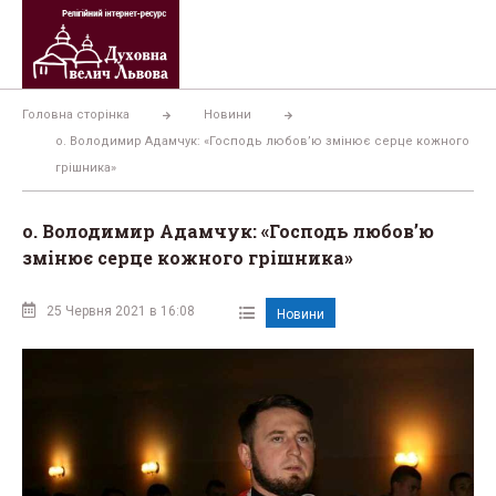
Перейти
до
вмісту
Головна сторінка
Новини
о. Володимир Адамчук: «Господь любов’ю змінює серце кожного
грішника»
о. Володимир Адамчук: «Господь любов’ю
змінює серце кожного грішника»
25 Червня 2021 в 16:08
Новини