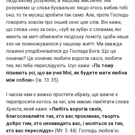
людському розумінні, в нашому мисленні. Ми
розуміємо ці слова буквально: якщо хтось вибив тобі
око, то ти мусиш зробити так само. Але, проте Господь
говорить зовсім про інший сенс цих слів. Він каже,
що слова «око за око», «зуб за зуба» є словами, які
мають на меті обмежити людську помсту, щоби наше
зло не помножувалося у нашому житті. Ми завжди
повинні уподібнюватися до Господа Бога. Що це
означає? Це означає любити ворогів своїх, любити
тих, які тебе переслідують. Ісус каже: «
По тому
пізнають усі, що ви учні Мої, як будете мати любов
між собою
» (Ів. 13: 35).
І часом нам є важко простити образу, ще важче є
перепросити когось за неї, але маємо пам’ятати слова
Христа, який каже:
«Любіть ворогів своїх,
благословляйте тих, хто вас проклинає, творіть
добро тим, хто ненавидить вас, і моліться за тих,
хто вас переслідує»
(Мт. 5: 44). Господь любов’ю