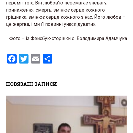
переміг гріх. Він любов’ю перемагає зневагу,
приниження, смерть, змінює серце кожного
грішника, змінює серце кожного з нас. Його любов –
це жертва, і ми її повинні унаслідувати».
Фото – із Фейсбук-сторінки о. Володимира Адамчука
F
T
E
S
a
wi
m
h
ce
tt
ail
ar
ПОВЯЗАНІ ЗАПИСИ
b
er
e
o
o
k