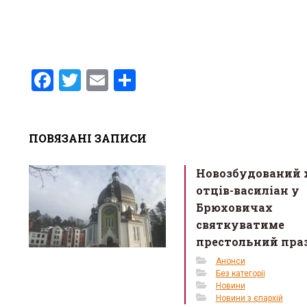
F
T
E
S
a
wi
m
h
ce
tt
ail
ar
ПОВЯЗАНІ ЗАПИСИ
b
er
e
o
Новозбудований 
o
отців-василіан у
k
Брюховичах
святкуватиме
престольний пра
Анонси
Без категорії
Новини
Новини з єпархій