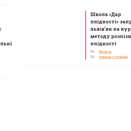
Школа «Дар
плідності» за
є
львів’ян на кур
методу розпіз
альні
плідності
Анонси
Новини з єпархій
 де можна відчути
«Жива історія у світл
 у Львові з’явиться
музей історії релігії у
 стосунків для сімей у
запрошує на виставк
26 Березня 2026 в 11:28
2026 в 11:45