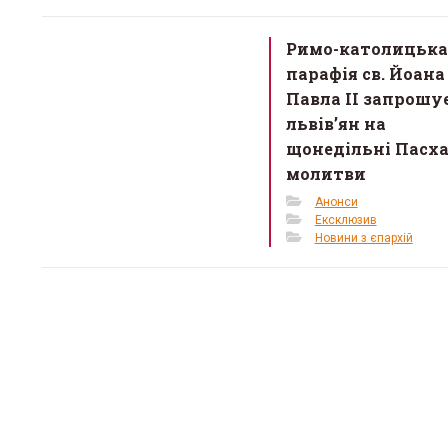
Римо-католицька
парафія св. Йоана
Павла II запрошу
львів’ян на
щонедільні Пасх
молитви
Анонси
Ексклюзив
Новини з єпархій
«Місце,
тепло»:
простір
кризі
12 Березня 