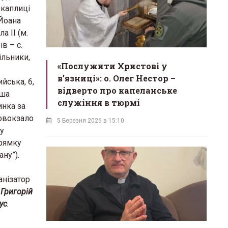
 каплиці
 Йоана
а II (м.
в – с.
ільники,
«Послужити Христові у
вʼязниці»: о. Олег Нестор –
йська, 6,
відверто про капеланське
ша
служіння в тюрмі
инка за
овокзало
5 Березня 2026 в 15:10
 у
рямку
ану”).
анізатор
 Григорій
ус
.