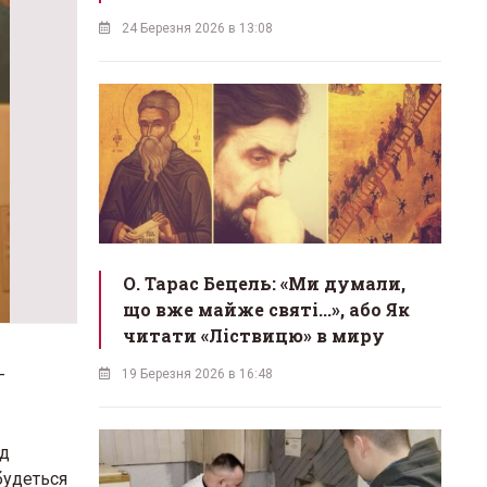
24 Березня 2026 в 13:08
О. Тарас Бецель: «Ми думали,
що вже майже святі...», або Як
читати «Ліствицю» в миру
-
19 Березня 2026 в 16:48
ід
будеться