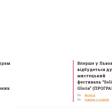
храм
Вперше у Львов
відбудеться д
мистецький
фестиваль “Soli
зник
Gloria” (ПРОГР
Анонси
Новини з єпархій