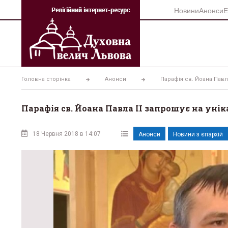
Перейти
Новини
Анонси
Е
до
вмісту
Головна сторінка
Анонси
Парафія св. Йоана Павл
Парафія св. Йоана Павла II запрошує на ун
18 Червня 2018 в 14:07
Анонси
Новини з єпархій