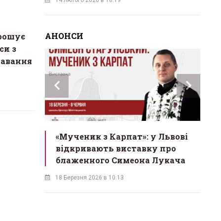
АНОНСИ
прошує
си з
навання
инах»:
«Мученик з Карпат»: у Львові
Л
 Львові
відкривають виставку про
мо
у
блаженного Симеона Лукача
на
18 Березня 2026 в 10:13
16 