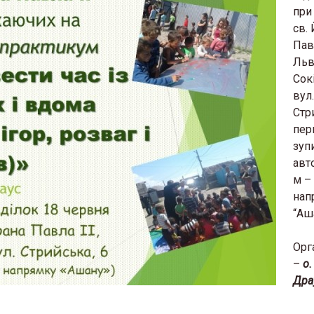
при
св.
Павл
Льві
Сок
вул.
Стри
пер
зуп
авт
м –
нап
“Аш
Орг
–
о.
Дра