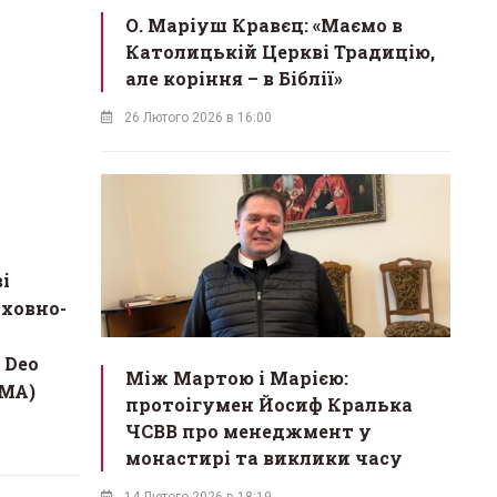
О. Маріуш Кравєц: «Маємо в
Католицькій Церкві Традицію,
але коріння – в Біблії»
26 Лютого 2026 в 16:00
і
уховно-
 Deo
Між Мартою і Марією:
АМА)
протоігумен Йосиф Кралька
ЧСВВ про менеджмент у
монастирі та виклики часу
14 Лютого 2026 в 18:19