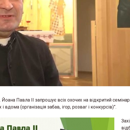
св. Йоана Павла II запрошує всіх охочих на відкритий семінар
і вдома (організація забав, ігор, розваг і конкурсів)”.
Зах
від