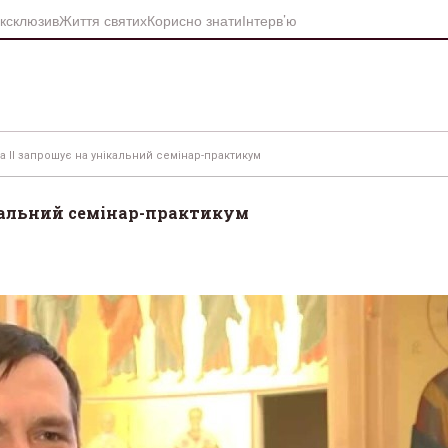
ксклюзив
Життя святих
Корисно знати
Інтерв’ю
а II запрошує на унікальний семінар-практикум
ікальний семінар-практикум