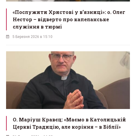
«Послужити Христові у вʼязниці»: о. Олег
Нестор – відверто про капеланське
служіння в тюрмі
5 Березня 2026 в 15:10
О. Маріуш Кравєц: «Маємо в Католицькій
Церкві Традицію, але коріння – в Біблії»