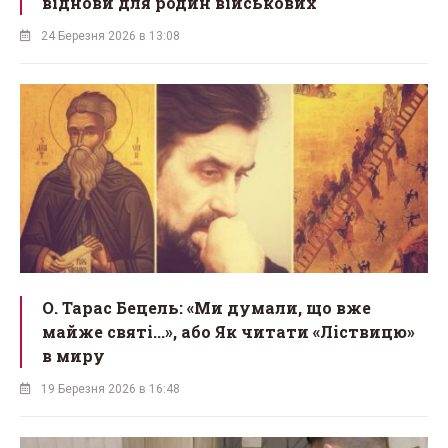
віднови для родин військових
24 Березня 2026 в 13:08
О. Тарас Бецель: «Ми думали, що вже
майже святі...», або Як читати «Ліствицю»
в миру
19 Березня 2026 в 16:48