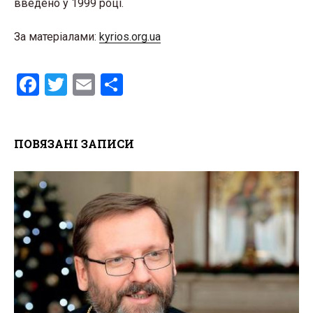
введено у 1999 році.
За матеріалами:
kyrios.org.ua
F
T
E
S
a
wi
m
h
ce
tt
ail
ar
ПОВЯЗАНІ ЗАПИСИ
b
er
e
o
o
k