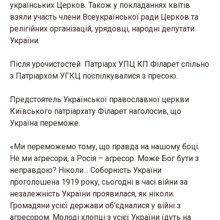
українських Церков. Також у покладаннях квітів
взяли участь члени Всеукраїнської ради Церков та
релігійних організацій, урядовці, народні депутати
України.
Після урочистостей Патріарх УПЦ КП Філарет спільно
з Патріархом УГКЦ поспілкувалися з пресою.
Предстоятель Української православної церкви
Київського патріархату Філарет наголосив, що
Україна переможе.
«Ми переможемо тому, що правда на нашому боці.
Не ми агресори, а Росія – агресор. Може Бог бути з
неправдою? Ніколи… Соборність України
проголошена 1919 року, сьогодні в часі війни за
незалежність України проявилася, як ніколи.
Громадяни усієї держави об’єдналися у війні з
агресором. Молоді хлопці з усієї України їдуть на