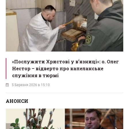
«Послужити Христові у вʼязниці»: о. Олег
Нестор – відверто про капеланське
служіння в тюрмі
5 Березня 2026 в 15:10
АНОНСИ