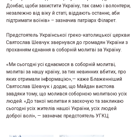
Донбас, щоби захистити Україну, так само і волонтери,
незалежно від віку й статі, віддають останнє, аби
підтримати воїнів» – зазначив патріарх Філарет.
Предстоятель Української греко-католицької церкви
Святослав Шевчук звернувся до громадян України з
проханням єднання в соборній молитві за Україну.
«Ми сьогодні усі єднаємося в соборній молитві,
молитві за нашу країну, за тих невинних вбитих, про
яких отримали інформацію»,— каже Блаженніший
Святослав Шевчук і додає, що Майдан вистояв
завдяки тому, що молився соборною молитвою усіх
людей. «До такої молитви я заохочую та закликаю
сьогодні усіх жителів нашої України, усіх людей
доброї волі», — зазначає предстоятель УГКЦ.