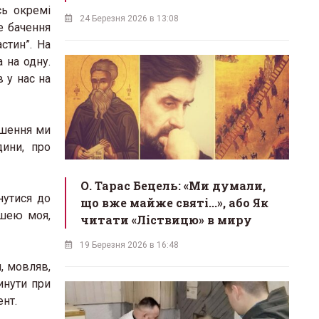
сь окремі
24 Березня 2026 в 13:08
ке бачення
стин”. На
 на одну.
в у нас на
ершення ми
дини, про
О. Тарас Бецель: «Ми думали,
нутися до
що вже майже святі...», або Як
ушею моя,
читати «Ліствицю» в миру
19 Березня 2026 в 16:48
, мовляв,
инути при
ент.