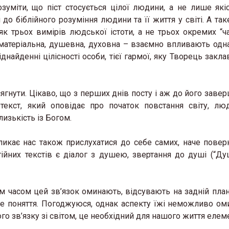
зуміти, що піст стосується цілої людини, а не лише які
 до біблійного розуміння людини та її життя у світі. А та
як трьох вимірів людської істоти, а не трьох окремих “ча
 матеріальна, душевна, духовна – взаємно впливають одна
найденні цілісності особи, тієї гармої, яку Творець закла
досягнути. Цікаво, що з перших днів посту і аж до його зав
 текст, який оповідає про початок повстання світу, лю
лизькість із Богом.
кликає нас також прислухатися до себе самих, наче повер
гійних текстів є діалог з душею, звертання до душі (“Д
нім часом цей зв’язок оминають, відсувають на задній план
бше поняття. Погоджуюся, однак аспекту їжі неможливо ом
ого зв’язку зі світом, це необхідний для нашого життя елем