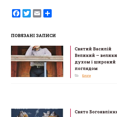
F
T
E
S
a
wi
m
h
ce
tt
ail
ar
ПОВЯЗАНІ ЗАПИСИ
b
er
e
o
Святий Василій
o
Великий — велик
k
духом і широкий
поглядом
Блоги
Свято Богоявлінн