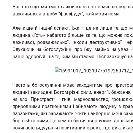
Від того що ми їмо і в якій кількості значною мірою
важливою, а в добу “фастфуду”, то й мови нема.
Але є ще й інший аспект. Їжа – це не лише те, що ми
людина «їсть» набагато більше за те, що можна покл
важливої, розважальної, інколи деструктивної, інф
Слухаючи на богослужінні про їжу, маймо на увазі 
наше здоров’я і на те, ким ми стаємо. Піст заохочує 
Часто в богослужінні мова заходитиме про пристраст
людині закладені Богом різні сили, енергії, бажання,
на зло. Пристрасті – гнів, марнославство, грошол
природними прагненнями і збивають людину з правил
паразитами, які заважають жити найперше мені самом
боротьбі з ними. Це немов би ви звернулися до лікар
починаєте відчувати позитивний ефект, і це викликає