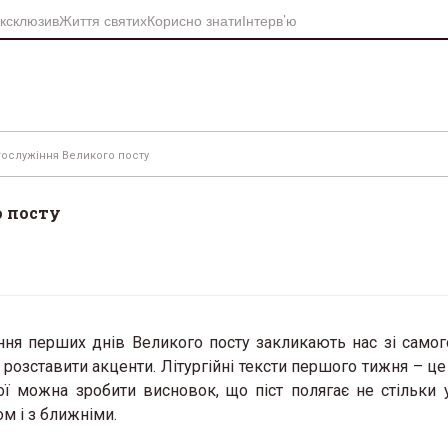
ксклюзив
Життя святих
Корисно знати
Інтерв’ю
гослужіння Великого посту
о посту
ння перших днів Великого посту закликають нас зі самог
розставити акценти. Літургійні тексти першого тижня – це
ої можна зробити висновок, що піст полягає не стільки 
ом і з ближніми.