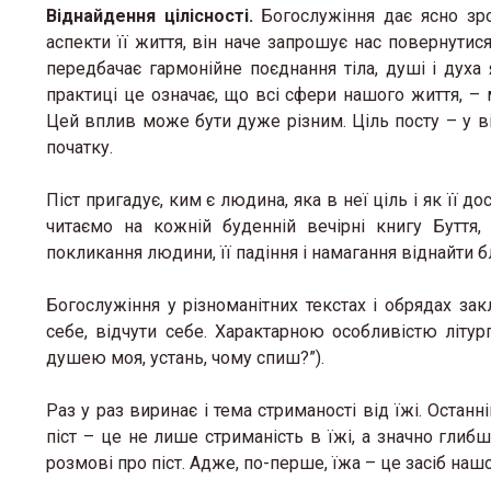
Віднайдення цілісності.
Богослужіння дає ясно зро
аспекти її життя, він наче запрошує нас повернутися
передбачає гармонійне поєднання тіла, душі і духа 
практиці це означає, що всі сфери нашого життя, –
Цей вплив може бути дуже різним. Ціль посту – у від
початку.
Піст пригадує, ким є людина, яка в неї ціль і як її 
читаємо на кожній буденній вечірні книгу Буття,
покликання людини, її падіння і намагання віднайти б
Богослужіння у різноманітних текстах і обрядах за
себе, відчути себе. Характарною особливістю літур
душею моя, устань, чому спиш?”).
Раз у раз виринає і тема стриманості від їжі. Остан
піст – це не лише стриманість в їжі, а значно гли
розмові про піст. Адже, по-перше, їжа – це засіб наш