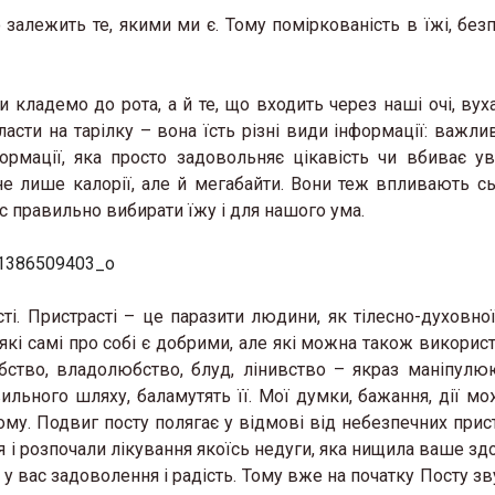
 залежить те, якими ми є. Тому поміркованість в їжі, безп
 кладемо до рота, а й те, що входить через наші очі, вуха
асти на тарілку – вона їсть різні види інформації: важли
ормації, яка просто задовольняє цікавість чи вбиває ува
не лише калорії, але й мегабайти. Вони теж впливають сь
нас правильно вибирати їжу і для нашого ума.
і. Пристрасті – це паразити людини, як тілесно-духовної 
 які самі про собі є добрими, але які можна також викорис
юбство, владолюбство, блуд, лінивство – якраз маніпул
ьного шляху, баламутять її. Мої думки, бажання, дії мо
у. Подвиг посту полягає у відмові від небезпечних прист
я і розпочали лікування якоїсь недуги, яка нищила ваше зд
 у вас задоволення і радість. Тому вже на початку Посту з