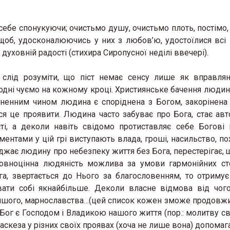
себе спонукуючи; очистьмо душу, очистьмо плоть, постімо, 
щоб, удосконалюючись у них з любов’ю, удостоїлися всі 
уховній радості (стихира Сиропусної неділі ввечері).
слід розуміти, що піст немає сенсу лише як вправля
одні чуємо на кожному кроці. Християнське бачення людин
ненним чином людина є споріднена з Богом, закорінена
ся це проявити. Людина часто забуває про Бога, стає ав
ті, а деколи навіть свідомо протиставляє себе Богові 
ментами у цій грі виступають влада, гроші, насильство, по
жає людину про небезпеку життя без Бога, перестерігає, щ
повноцінна людяність можлива за умови гармонійних ст
а, звертається до Нього за благословенням, то отримує
вати собі якнайбільше. Деколи власне відмова від чого
іншого, марнославства…(цей список кожен зможе продовжи
 Бог є Господом і Владикою нашого життя (пор.: молитву св
аскеза у різних своїх проявах (хоча не лише вона) допомаг