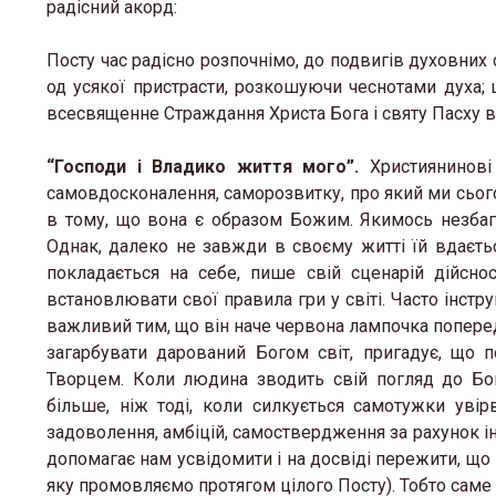
радісний акорд:
Посту час радісно розпочнімо, до подвигів духовних 
од усякої пристрасти, розкошуючи чеснотами духа; 
всесвященне Страждання Христа Бога і святу Пасху в д
“Господи і Владико життя мого”.
Християнинові 
самовдосконалення, саморозвитку, про який ми сьог
в тому, що вона є образом Божим. Якимось незбаг
Однак, далеко не завжди в своєму житті їй вдаєть
покладається на себе, пише свій сценарій дійснос
встановлювати свої правила гри у світі. Часто інстру
важливий тим, що він наче червона лампочка поперед
загарбувати дарований Богом світ, пригадує, що 
Творцем. Коли людина зводить свій погляд до Бог
більше, ніж тоді, коли силкується самотужки увір
задоволення, амбіцій, самоствердження за рахунок 
допомагає нам усвідомити і на досвіді пережити, що
яку промовляємо протягом цілого Посту). Тобто саме 