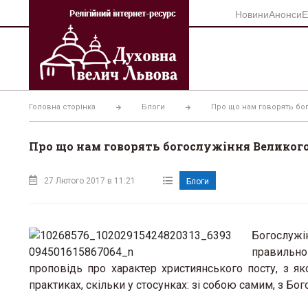
Перейти
Новини
Анонси
Е
до
вмісту
Головна сторінка
Блоги
Про що нам говорять бо
Про що нам говорять богослужіння Великог
27 Лютого 2017 в 11:21
Блоги
Богослужі
правильно 
проповідь про характер християнського посту, з як
практиках, скільки у стосунках: зі собою самим, з Бог