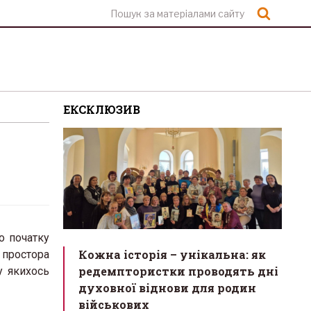
Шукат
ЕКСКЛЮЗИВ
о початку
Кожна історія – унікальна: як
 простора
редемптористки проводять дні
у якихось
духовної віднови для родин
військових