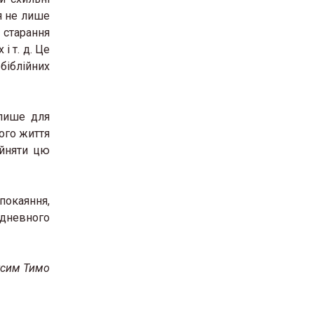
я не лише
 старання
і т. д. Це
біблійних
 лише для
ого життя
ийняти цю
покаяння,
идневного
сим Тимо