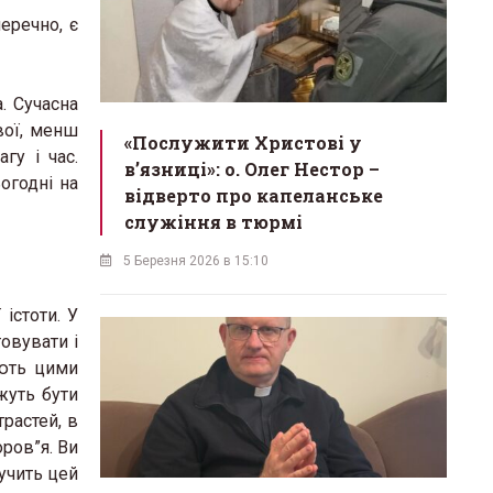
еречно, є
. Сучасна
вої, менш
«Послужити Христові у
гу і час.
вʼязниці»: о. Олег Нестор –
огодні на
відверто про капеланське
служіння в тюрмі
5 Березня 2026 в 15:10
істоти. У
товувати і
юють цими
жуть бути
растей, в
оров”я. Ви
вучить цей