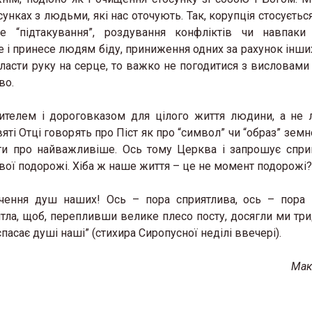
унках з людьми, які нас оточують. Так, корупція стосуєтьс
ре “підтакування”, роздування конфліктів чи навпаки
 і принесе людям біду, приниження одних за рахунок інших 
класти руку на серце, то важко не погодитися з висловами 
во.
вчителем і дороговказом для цілого життя людини, а не
ті Отці говорять про Піст як про “символ” чи “образ” земн
ти про найважливіше. Ось тому Церква і запрошує спр
вої подорожі. Хіба ж наше життя – це не момент подорожі?
вічення душ наших! Ось – пора сприятлива, ось – пора 
ітла, щоб, перепливши велике плесо посту, досягли ми тр
пасає душі наші” (стихира Сиропусної неділі ввечері).
Мак