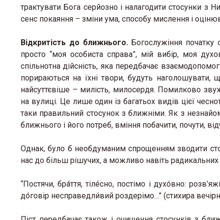
трактувати Бога серйозно і налагодити стосунки з 
сенс покаяння – зміни ума, способу мислення і оцінюв
Відкритість до ближнього.
Богослужіння початку с
просто “моя особиста справа”, мій вибір, моя духо
спільнотна дійсність, яка передбачає взаємодопомогу. 
порираються на їхні твори, будуть наголошувати, 
найсуттєвіше – милість, милосердя. Помилково зв
на вулиці. Це лише один із багатьох видів цієї чес
таки правильний стосунок з ближніми. Як з незнайом
ближнього і його потреб, вміння побачити, почути, ві
«Місце,
тепло»:
Однак, було б необдуманим спрощенням зводити стос
простір
нас до більш рішучих, а можливо навіть радикальних 
кризі
“Постячи, бра́ття, тіле́сно, постімо і духо́вно: розв’яж
12 Березня 
до́говір несправедли́вий роздерімо…” (стихира вечір
Піст передбачає також і очищення стосунків з ближ