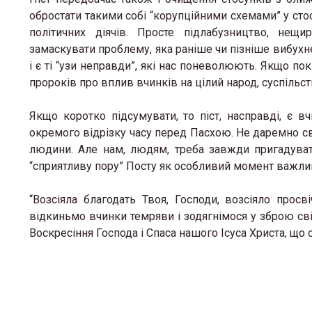
обростати такими собі “корупційними схемами” у стос
політичних діячів. Просте підлабузництво, нещи
замаскувати проблему, яка раніше чи пізніше вибухне
і є ті “узи неправди”, які нас поневолюють. Якщо по
пророків про вплив вчинків на цілий народ, суспільст
Якщо коротко підсумувати, то піст, насправді, є 
окремого відрізку часу перед Пасхою. Не даремно свя
людини. Але нам, людям, треба завжди пригадува
“сприятливу пору” Посту як особливий момент важли
“Возсіяла благодать Твоя, Господи, возсіяло прос
відкиньмо вчинки темряви і зодягнімося у зброю св
Воскресіння Господа і Спаса нашого Ісуса Христа, що с