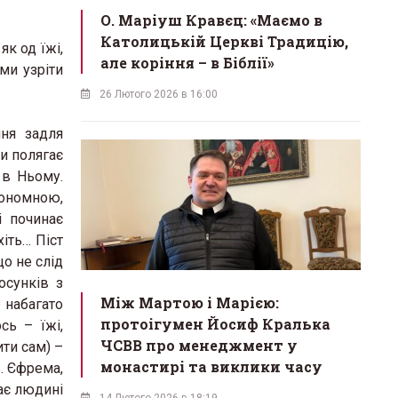
О. Маріуш Кравєц: «Маємо в
Католицькій Церкві Традицію,
як од їжі,
але коріння – в Біблії»
ми узріти
26 Лютого 2026 в 16:00
ння задля
и полягає
 в Ньому.
тономною,
і починає
хіть… Піст
о не слід
осунків з
Між Мартою і Марією:
 набагато
протоігумен Йосиф Кралька
сь – їжі,
ЧСВВ про менеджмент у
ти сам) –
монастирі та виклики часу
. Єфрема,
ає людині
14 Лютого 2026 в 18:19