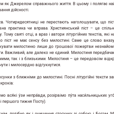
Ним як Джерелом справжнього життя. В цьому і полягає н
ання дійсності.
в. Чотиридесятниці не перестають наголошувати, що піс
вна практика чи вправа. Християнський піст – це спільн
Тому святі отці, а враз і автори літургійних текстів, які 
що піст не має сенсу без милостині. Саме це слово вказ
ужувати милостиню лише до грошової пожертви незнайом
ноти. Важливий, але далеко не єдиний. Милостиня передбача
ими, так і з близькими. Милостиня – це передовсім відкр
дчути і милосердно відгукнутися.
 де можна відчути
«Жива історія у світл
 у Львові з’явиться
музей історії релігії у
унки з ближніми до милостині. Посні літургійні тексти з
 стосунків для сімей у
запрошує на виставк
кроків:
26 Березня 2026 в 11:28
імо вся́кі у́зи непра́вди, розірвімо пу́та наси́льницьких уго́
2026 в 11:45
ні першого тижня Посту).
нім, подібно як і очищення стосунку зі собою і Богом. М