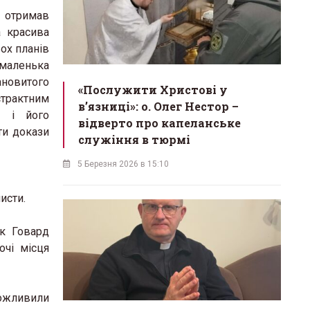
 отримав
а красива
ох планів
 маленька
ановитого
«Послужити Христові у
страктним
вʼязниці»: о. Олег Нестор –
, і його
відверто про капеланське
ти докази
служіння в тюрмі
5 Березня 2026 в 15:10
исти.
як Говард
очі місця
можливили