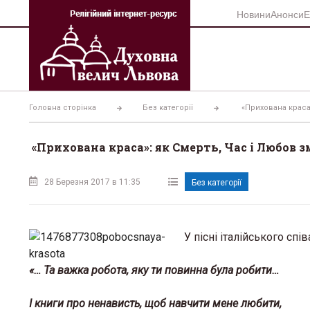
Перейти
Новини
Анонси
Е
до
вмісту
Головна сторінка
Без категорії
«Прихована краса»
«Прихована краса»: як Смерть, Час і Любов 
28 Березня 2017 в 11:35
Без категорії
У пісні італійського спі
«… Та важка робота, яку ти повинна була робити…
І книги про ненависть, щоб навчити мене любити,