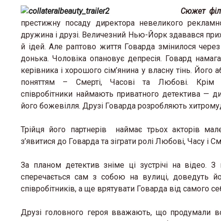
Сюжет філ
престижну посаду директора невеликого рекламно
дружина і друзі. Величезний Нью-Йорк здавався прих
й ідей. Але раптово життя Говарда змінилося чере
донька. Чоловіка опановує депресія. Говард намаг
керівника і хорошого сім’янина у власну тінь. Його 
поняттям – Смерті, Часові та Любові. Крім 
співробітники наймають приватного детектива — ди
його божевілля. Друзі Говарда розробляють хитромуд
Трійця його партнерів наймає трьох акторів мале
з’явитися до Говарда та зіграти ролі Любові, Часу і См
За планом детектив зніме ці зустрічі на відео. З
сперечається сам з собою на вулиці, доведуть й
співробітників, а ще врятувати Говарда від самого се
Друзі головного героя вважають, що продумали вс