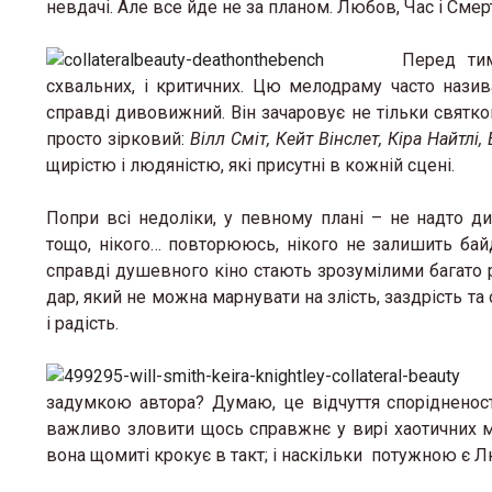
невдачі. Але все йде не за планом. Любов, Час і Смерт
Перед тим
схвальних, і критичних. Цю мелодраму часто наз
справді дивовижний. Він зачаровує не тільки святк
просто зірковий:
Вілл Сміт, Кейт Вінслет, Кіра Найтл
щирістю і людяністю, які присутні в кожній сцені.
Попри всі недоліки, у певному плані – не надто ди
тощо, нікого… повторююсь, нікого не залишить бай
справді душевного кіно стають зрозумілими багато р
дар, який не можна марнувати на злість, заздрість та 
і радість.
задумкою автора? Думаю, це відчуття спорідненості
важливо зловити щось справжнє у вирі хаотичних ми
вона щомиті крокує в такт; і наскільки потужною є Л