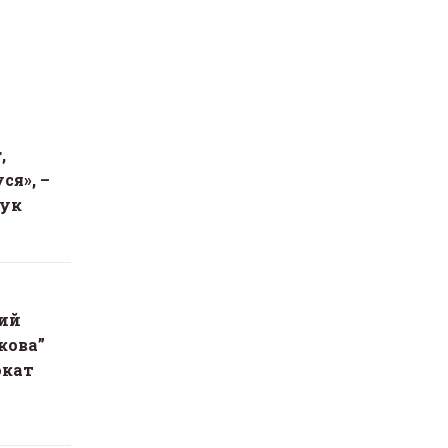
,
ся», –
чук
ий
кова”
окат