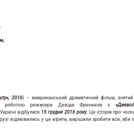
…
м,
uty
», 2016
) – американський драматичний фільм, зняти
ою роботою режисера Девіда Френкела є
«
Дияво
Україні відбулася
15 грудня 2016 року.
Це історія про чоло
рузі відмовились у це вірити, вирішили зробити все, аби 