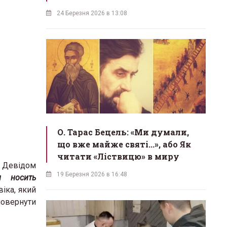
24 Березня 2026 в 13:08
О. Тарас Бецель: «Ми думали,
що вже майже святі...», або Як
читати «Ліствицю» в миру
й Девідом
19 Березня 2026 в 16:48
л носить
віка, який
повернути