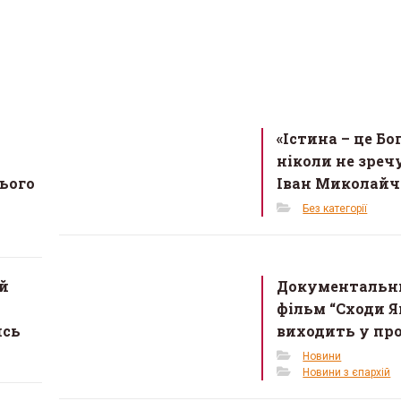
«Істина – це Бог
ніколи не зречу
ього
Іван Миколай
Без категорії
й
Документальн
фільм “Сходи Я
ись
виходить у пр
Новини
Новини з єпархій