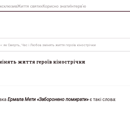
ксклюзив
Життя святих
Корисно знати
Інтерв’ю
: як Смерть, Час і Любов змінять життя героїв кінострічки
змінять життя героїв кінострічки
вака
Ермала Мети «Заборонено помирати»
є такі слова: