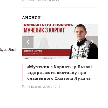
АНОНСИ
Лідія Батіг
инах»:
«Мученик з Карпат»: у Львові
Л
 Львові
відкривають виставку про
мо
у
блаженного Симеона Лукача
на
18 Березня 2026 в 10:13
16 