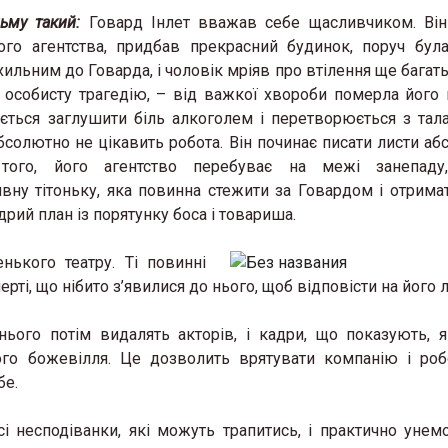
ьму такий:
Говард Інлет вважав себе щасливчиком. Він
го агентства, придбав прекрасний будинок, поруч бул
ильним до Говарда, і чоловік мріяв про втілення ще багать
з особисту трагедію, – від важкої хвороби померла його
ається заглушити біль алкоголем і перетворюється з тал
абсолютно не цікавить робота. Він починає писати листи аб
того, його агентство перебуває на межі занепаду
вну тітоньку, яка повинна стежити за Говардом і отрима
рий план із порятунку боса і товариша.
нького театру. Ті повинні
ерті, що нібито з’явилися до нього, щоб відповісти на його л
 нього потім видалять акторів, і кадри, що показують, 
ого божевілля. Це дозволить врятувати компанію і роб
бе.
і несподіванки, які можуть трапитись, і практично уне