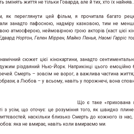
ь змінять життя не тільки Говарда, але й тих, хто їх найняв
, як переглянути цей фільм, я прочитала багато рец
ивали занадто пафосною, надміру казковою, тим не мен
овою атмосферою, неймовірною грою акторів (каст цієї кі
і, Едвард Нортон, Гелен Міррен, Майко Пенья, Наомі Гарріс т
намічний сюжет цієї кінокартини, занадто сентиментальн
дужим різдвяний Нью-Йорк. Наприкінці цього емоційно б
ечей. Смерть – зовсім не ворог, а важлива частина життя;
образи; а Любов – у всьому, навіть у порожнечі, вона сповн
Що є таке «прихована 
 з усім, що оточує: це розуміння того, як швидко плине 
ттєвостей; наскільки близько Смерть до кожного із нас,
юбов: яка не вмирає, навіть коли вмираємо ми.