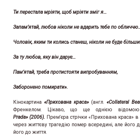
Ти перестала мріяти, щоб мріяти зміг я…
Запам’ятай, любов ніколи не вдарить тебе по обличчю
Чоловік, яким ти колись станеш, ніколи не буде більши
За ту любов, яку він дарує…
Пам’ятай, треба протистояти випробуванням,
Заборонено помирати».
Кінокартина
«Прихована краса»
(англ.
«
Collateral
Bea
Френкелом. Цікаво, що ще однією відом
Prada
»
(2006).
Прем’єра стрічки «Прихована краса» в 
через життєву трагедію помер всередині, але його д
його до життя.