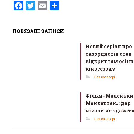
F
T
E
S
a
wi
m
h
ce
tt
ail
ar
ПОВЯЗАНІ ЗАПИСИ
b
er
e
o
Новий серіал про
o
екзорцистів став
k
відкриттям осінн
кіносезону
Без категорії
Фільм «Маленьки
Манхеттен»: дар
ніколи не здават
Без категорії