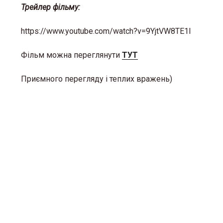
Т
рейлер фільму:
https://www.youtube.com/watch?v=9YjtVW8TE1I
Фільм можна переглянути
ТУТ
Приємного перегляду і теплих вражень)
«Місце,
тепло»:
простір
кризі
12 Березня 