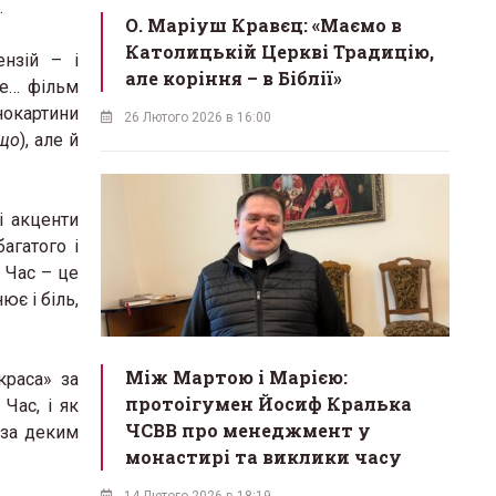
…
О. Маріуш Кравєц: «Маємо в
Католицькій Церкві Традицію,
ензій – і
але коріння – в Біблії»
ше… фільм
нокартини
26 Лютого 2026 в 16:00
ощо
), але й
і акценти
агатого і
 Час – це
ює і біль,
Між Мартою і Марією:
краса» за
протоігумен Йосиф Кралька
Час, і як
ЧСВВ про менеджмент у
 за деким
монастирі та виклики часу
14 Лютого 2026 в 18:19