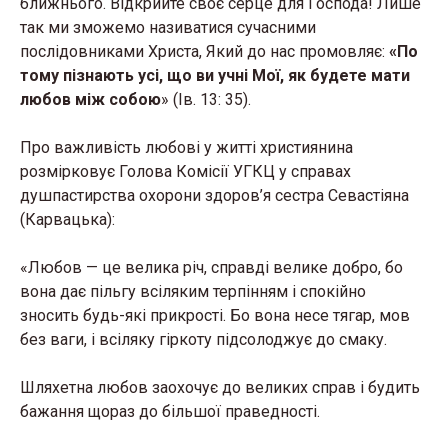
ближнього. Відкрийте своє серце для Господа! Лише
так ми зможемо називатися сучасними
послідовниками Христа, Який до нас промовляє:
«По
тому пізнають усі, що ви учні Мої, як будете мати
любов між собою
» (Ів. 13: 35).
Про важливість любові у житті християнина
розмірковує Голова Комісії УГКЦ у справах
душпастирства охорони здоров’я сестра Севастіяна
(Карвацька):
«Любов — це велика річ, справді велике добро, бо
вона дає пільгу всіляким терпінням і спокійно
зносить будь-які прикрості. Бо вона несе тягар, мов
без ваги, і всіляку гіркоту підсолоджує до смаку.
Шляхетна любов заохочує до великих справ і будить
бажання щораз до більшої праведності.