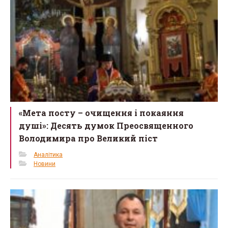
k
«Мета посту – очищення і покаяння
душі»: Десять думок Преосвященного
Володимира про Великий піст
Аналітика
Новини