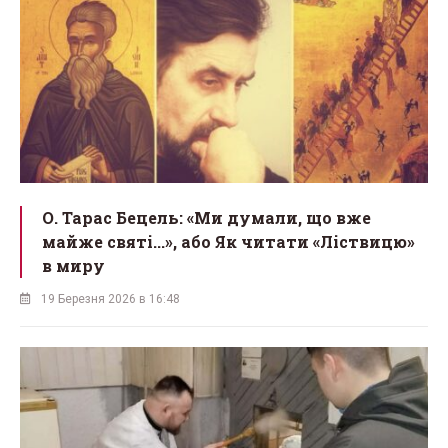
О. Тарас Бецель: «Ми думали, що вже
майже святі...», або Як читати «Ліствицю»
в миру
19 Березня 2026 в 16:48