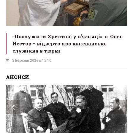
«Послужити Христові у вʼязниці»: о. Олег
Нестор – відверто про капеланське
служіння в тюрмі
5 Березня 2026 в 15:10
АНОНСИ