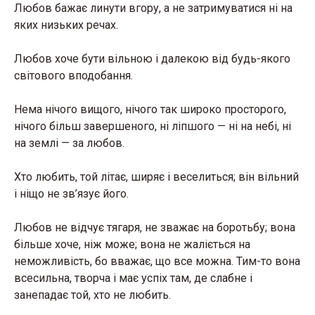
Любов бажає линути вгору, а не затримуватися ні на
яких низьких речах.
Любов хоче бути вільною і далекою від будь-якого
світового вподобання.
Нема нічого вищого, нічого так широко просторого,
нічого більш завершеного, ні ліпшого — ні на небі, ні
на землі — за любов.
Хто любить, той літає, ширяє і веселиться; він вільний
і ніщо не зв’язує його.
Любов не відчує тягаря, не зважає на боротьбу; вона
більше хоче, ніж може; вона не жаліється на
неможливість, бо вважає, що все можна. Тим-то вона
всесильна, творча і має успіх там, де слабне і
занепадає той, хто не любить.