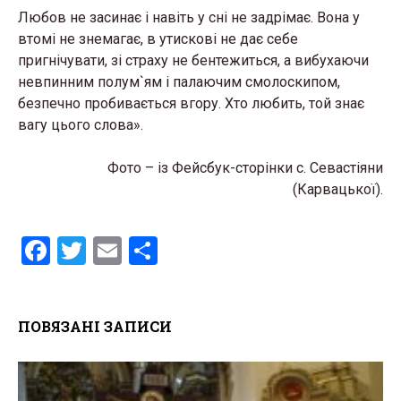
Любов не засинає і навіть у сні не задрімає. Вона у
втомі не знемагає, в утискові не дає себе
пригнічувати, зі страху не бентежиться, а вибухаючи
невпинним полум`ям і палаючим смолоскипом,
безпечно пробивається вгору. Хто любить, той знає
вагу цього слова».
Фото – із Фейсбук-сторінки с. Севастіяни
(Карвацької).
F
T
E
S
a
wi
m
h
ce
tt
ail
ar
ПОВЯЗАНІ ЗАПИСИ
b
er
e
o
o