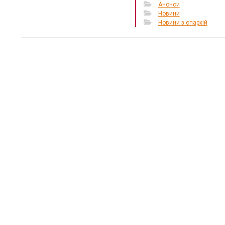
Анонси
Новини
Новини з єпархій