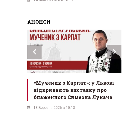
АНОНСИ
инах»:
«Мученик з Карпат»: у Львові
Л
 Львові
відкривають виставку про
мо
у
блаженного Симеона Лукача
на
18 Березня 2026 в 10:13
16 