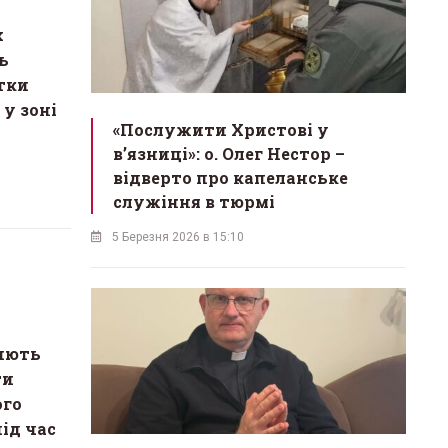
х
ь
тки
 у зоні
«Послужити Христові у
вʼязниці»: о. Олег Нестор –
відверто про капеланське
служіння в тюрмі
5 Березня 2026 в 15:10
риють
ти
ого
під час