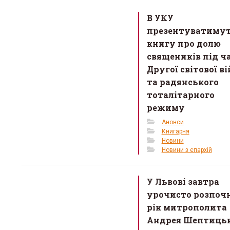
o
В УКУ
o
презентуватиму
k
книгу про долю
священиків під ч
Другої світової в
та радянського
тоталітарного
режиму
Анонси
Книгарня
Новини
Новини з єпархій
У Львові завтра
урочисто розпоч
рік митрополита
Андрея Шептиць