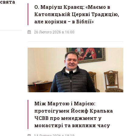
 свята
О. Маріуш Кравєц: «Маємо в
Католицькій Церкві Традицію,
але коріння – в Біблії»
26 Лютого 2026 в 16:00
Між Мартою і Марією:
протоігумен Йосиф Кралька
ЧСВВ про менеджмент у
монастирі та виклики часу
14 Лютого 2026 в 18:19