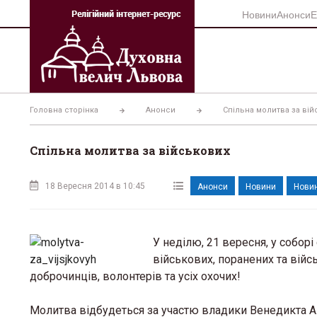
Перейти
Новини
Анонси
Е
до
вмісту
Головна сторінка
Анонси
Спільна молитва за вій
Спільна молитва за військових
18 Вересня 2014 в 10:45
Анонси
Новини
Новин
У неділю, 21 вересня, у собор
військових, поранених та війс
доброчинців, волонтерів та усіх охочих!
Молитва відбудеться за участю владики Венедикта А