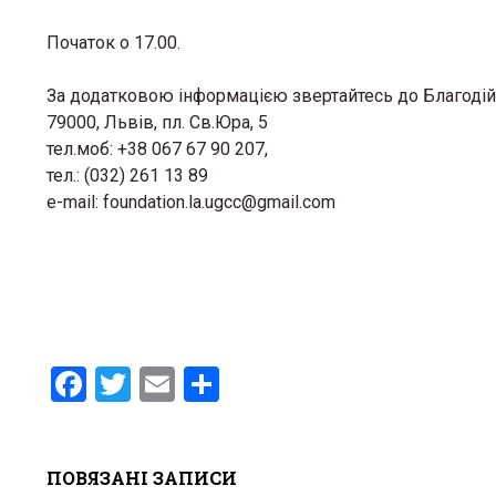
Початок о 17.00.
За додатковою інформацією звертайтесь до Благодій
79000, Львів, пл. Св.Юра, 5
тел.моб: +38 067 67 90 207,
тел.: (032) 261 13 89
e-mail: foundation.la.ugcc@gmail.com
F
T
E
S
a
wi
m
h
ce
tt
ail
ar
ПОВЯЗАНІ ЗАПИСИ
b
er
e