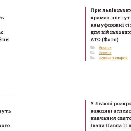
При львівськи
ть
храмах плетут
камуфляжні сі
ас
для військових
ійни
АТО (Фото)
Анонси
Новини
Новини з єпархій
У Львові розк
нуть
важливі аспек
навчання свят
кого
Івана Павла ІІ 