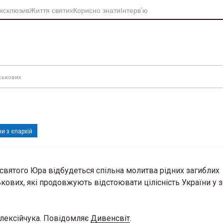
ксклюзив
Життя святих
Корисно знати
Інтерв’ю
ськових
и з єпархій
і святого Юра відбудеться спільна молитва рідних загиблих
ькових, які продовжують відстоювати цілісність України у з
лексійчука. Повідомляє
Дивенсвіт
.