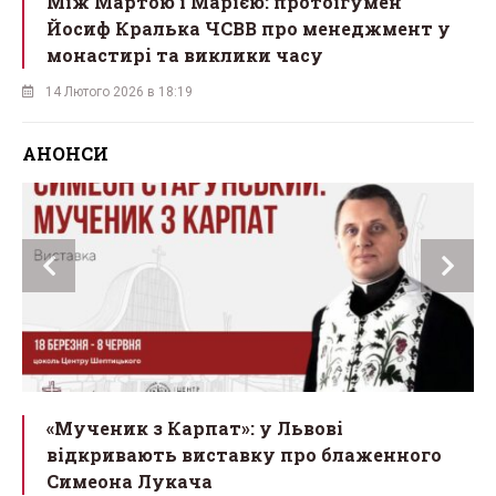
Між Мартою і Марією: протоігумен
Йосиф Кралька ЧСВВ про менеджмент у
монастирі та виклики часу
14 Лютого 2026 в 18:19
АНОНСИ
ї
«Мученик з Карпат»: у Львові
відкривають виставку про блаженного
Симеона Лукача