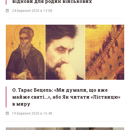
віднови для родин військових
24 Березня 2026 в 13:08
О. Тарас Бецель: «Ми думали, що вже
майже святі...», або Як читати «Ліствицю»
в миру
19 Березня 2026 в 16:48