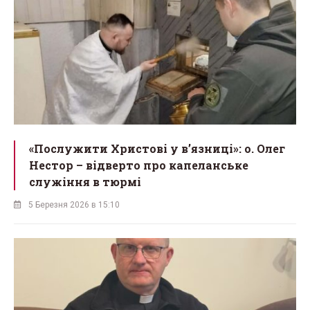
«Послужити Христові у вʼязниці»: о. Олег
Нестор – відверто про капеланське
служіння в тюрмі
5 Березня 2026 в 15:10