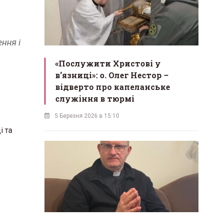
ння і
«Послужити Христові у
вʼязниці»: о. Олег Нестор –
відверто про капеланське
служіння в тюрмі
5 Березня 2026 в 15:10
і та