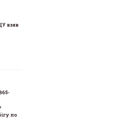
У взяв
й
865-
у
бігу по