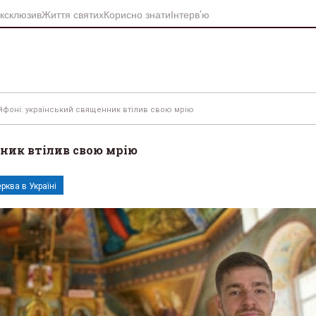
ксклюзив
Життя святих
Корисно знати
Інтерв’ю
айфоні: український священник втілив свою мрію
нник втілив свою мрію
рква в Україні