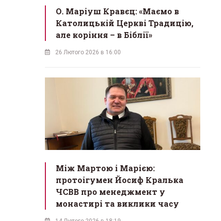
О. Маріуш Кравєц: «Маємо в
Католицькій Церкві Традицію,
але коріння – в Біблії»
26 Лютого 2026 в 16:00
Між Мартою і Марією:
протоігумен Йосиф Кралька
ЧСВВ про менеджмент у
монастирі та виклики часу
14 Лютого 2026 в 18:19