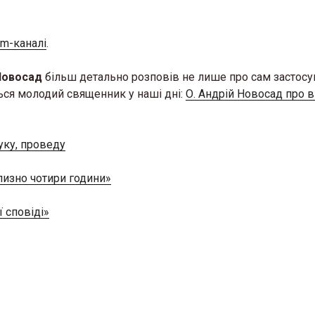
am-каналі
.
 Новосад
більш детально розповів не лише про сам застосун
ться молодий священник у наші дні:
О. Андрій Новосад про 
уку, проведу
лизно чотири години»
 де можна відчути
«Жива історія у світл
 у Львові з’явиться
музей історії релігії у
 сповіді»
 стосунків для сімей у
запрошує на виставк
26 Березня 2026 в 11:28
2026 в 11:45