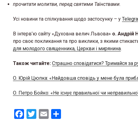
прочитати молитви, перед святими Таїнствами.
Усі новини та спілкування щодо застосунку – у
Telegr
В інтерв’ю сайту «Духовна велич Львова»
о. Андрій
про своє покликання та про виклики, з якими стикає
для молодого священника, Церкви і мирянина
.
Також читайте:
Страшно сповідатися? Тримайся за р
О. Юрій Цюпка: «Найдовша сповідь у мене була приб
«Місце,
тепло»:
О. Петро Бойко: «Не існує правильної чи неправильної
простір
кризі
F
T
E
S
12 Березня 
a
wi
m
h
ce
tt
ail
ar