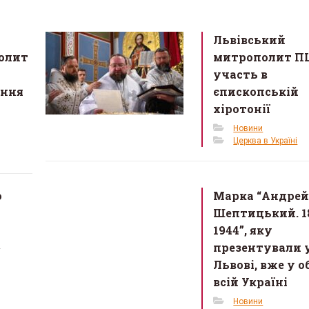
Львівський
полит
митрополит ПЦ
участь в
ення
єпископській
хіротонії
Новини
Церква в Україні
о
Марка “Андре
Шептицький. 1
и
1944”, яку
»
презентували 
Львові, вже у о
всій Україні
Новини