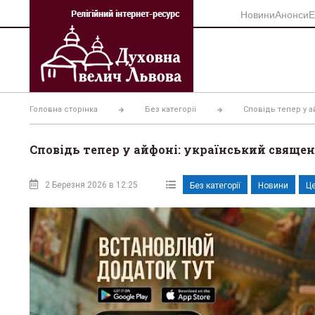
Перейти
Новини
Анонси
Е
до
вмісту
Головна сторінка
Без категорії
Сповідь тепер у 
Сповідь тепер у айфоні: український свяще
2 Березня 2026 в 12:25
Без категорії
Новини
Це