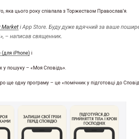
о, яка цього року співпала з Торжеством Православ’я.
y Market
і App Store
. Буду дуже вдячний за ваше пошире
!
»,
– написав священник.
 (для iPhone)
і
х у пошуку – «Моя Сповідь».
ро ще одну програму – це «помічник у підготовці до Сповід