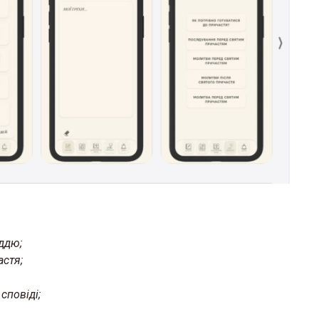
ддю;
астя;
сповіді;