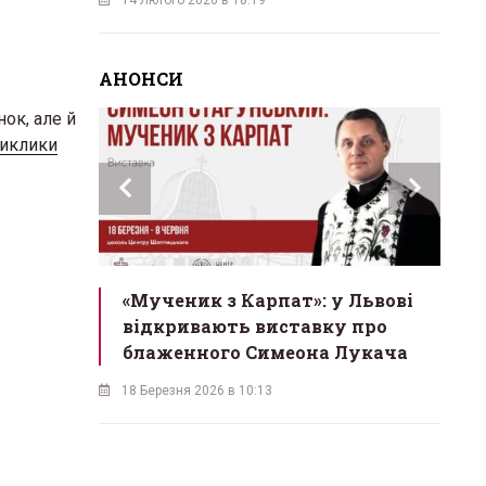
АНОНСИ
ок, але й
виклики
инах»:
«Мученик з Карпат»: у Львові
Л
 Львові
відкривають виставку про
мо
у
блаженного Симеона Лукача
на
18 Березня 2026 в 10:13
16 