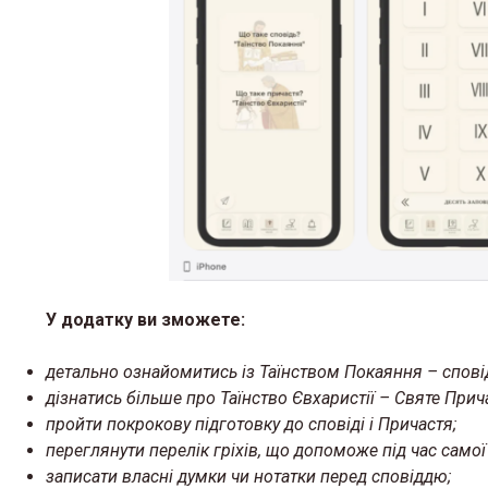
У додатку ви зможете:
детально ознайомитись із Таїнством Покаяння – спові
дізнатись більше про Таїнство Євхаристії – Святе Прич
пройти покрокову підготовку до сповіді і Причастя;
переглянути перелік гріхів, що допоможе під час самої 
записати власні думки чи нотатки перед сповіддю;