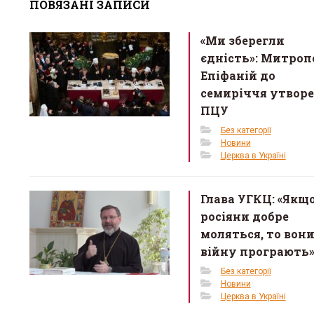
ПОВЯЗАНІ ЗАПИСИ
b
er
e
o
«Ми зберегли
o
єдність»: Митро
k
Епіфаній до
семиріччя утвор
ПЦУ
Без категорії
Новини
Церква в Україні
Глава УГКЦ: «Якщ
росіяни добре
моляться, то вон
війну програють
Без категорії
Новини
Церква в Україні