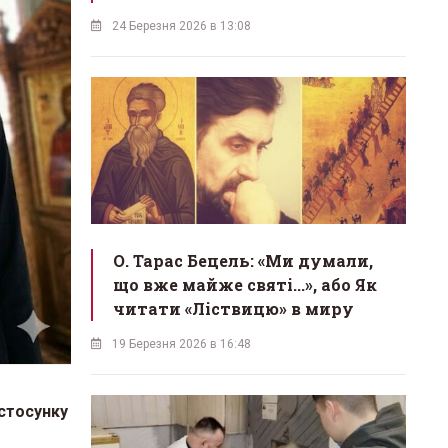
24 Березня 2026 в 13:08
О. Тарас Бецель: «Ми думали,
що вже майже святі...», або Як
читати «Ліствицю» в миру
19 Березня 2026 в 16:48
астосунку