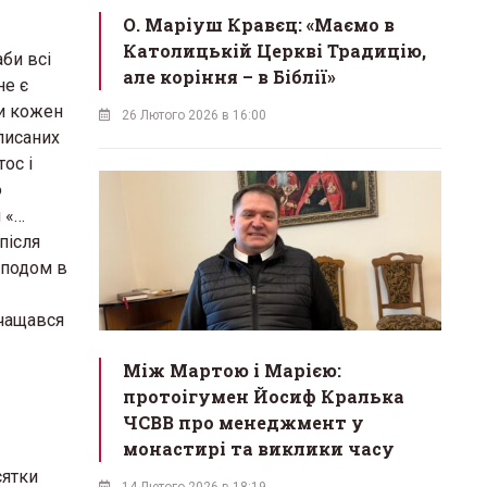
О. Маріуш Кравєц: «Маємо в
Католицькій Церкві Традицію,
аби всі
але коріння – в Біблії»
не є
ти кожен
26 Лютого 2026 в 16:00
писаних
ос і
ю
 «…
після
сподом в
ичащався
Між Мартою і Марією:
протоігумен Йосиф Кралька
ЧСВВ про менеджмент у
монастирі та виклики часу
сятки
14 Лютого 2026 в 18:19