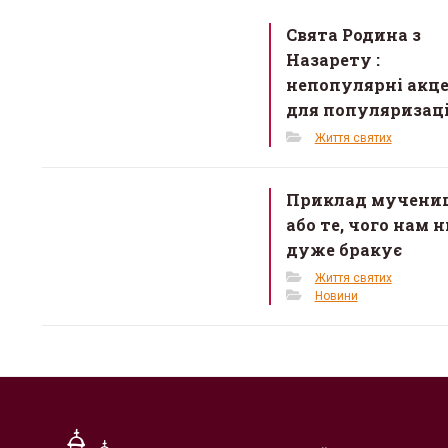
o
Свята Родина з
o
Назарету :
k
непопулярні акц
для популяризаці
Життя святих
Приклад мучениц
або те, чого нам н
дуже бракує
Життя святих
Новини