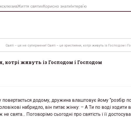
ксклюзив
Життя святих
Корисно знати
Інтерв’ю
Святі – це не супермени! Святі – це християни, котрі живуть із Господом і 
и, котрі живуть із Господом і Господом
у повертається додому, дружина влаштовує йому “розбір по
Чоловікові набридло, він питає жінку: – А Ти по воді ходити 
еж не свята… Поговорімо сьогодні про святість і її достосув