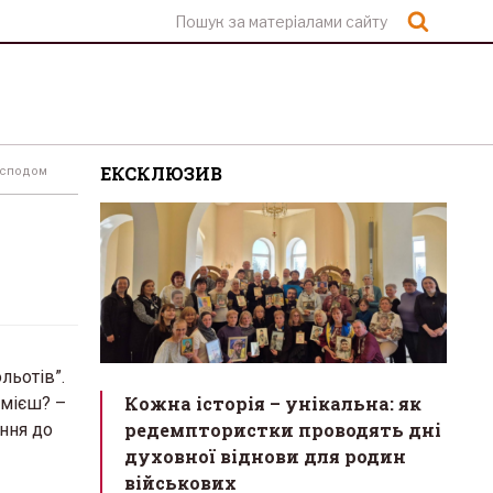
Шукат
ЕКСКЛЮЗИВ
Господом
льотів”.
Кожна історія – унікальна: як
вмієш? –
редемптористки проводять дні
ання до
духовної віднови для родин
військових