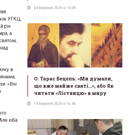
24 Березня 2026 в 13:08
лая
ків УГКЦ,
й рік
ра, а
святом,
 над
илку в
иянами,
О. Тарас Бецель: «Ми думали,
и: «Він
що вже майже святі...», або Як
о
читати «Ліствицю» в миру
19 Березня 2026 в 16:48
ого
Але хіба