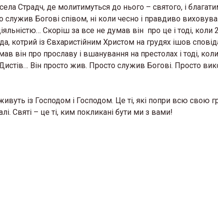
села Страдч, де молитимуться до нього – святого, і благат
 служив Богові співом, ні коли чесно і правдиво виховував
іяльністю… Скоріш за все не думав він про це і тоді, коли 
, котрий із Євхаристійним Христом на грудях ішов сповід
ав він про прославу і вшанування на престолах і тоді, коли
Дистів… Він просто жив. Просто служив Богові. Просто ви
живуть із Господом і Господом. Це ті, які попри всю свою гр
алі. Святі – це ті, ким покликані бути ми з вами!
ан Мельник ЧСВВ
«Від 50 до 5000»: о. Тар
є на реколекції до
Михальчук розкрив с
кої церкви Андрія
успіху проєкту «Благ
верба»
2026 в 15:13
30 Березня 2026 в 16:15