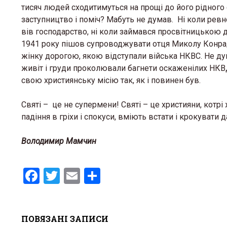
тисяч людей сходитимуться на прощі до його рідного 
заступництво і поміч? Мабуть не думав. Ні коли ревно
вів господарство, ні коли займався просвітницькою д
1941 року пішов супроводжувати отця Миколу Конрада
жінку дорогою, якою відступали війська НКВС. Не дум
живіт і груди проколювали багнети оскаженілих НКВ
свою християнську місію так, як і повинен був.
Святі – це не супермени! Святі – це християни, котрі 
падіння в гріхи і спокуси, вміють встати і крокувати д
О. Ром
Володимир Мамчин
запрошу
львівсь
F
T
E
S
13 Березня 
a
wi
m
h
ce
tt
ail
ar
ПОВЯЗАНІ ЗАПИСИ
b
er
e