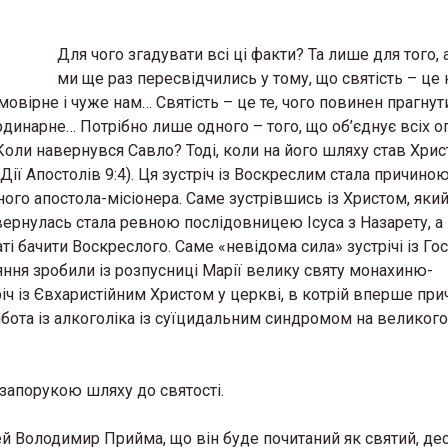
Для чого згадувати всі ці факти? Та лише для того, 
ми ще раз пересвідчились у тому, що святість – це 
вірне і чуже нам… Святість – це те, чого повинен прагну
рдинарне… Потрібно лише одного – того, що об’єднує всіх о
 Коли навернувся Савло? Тоді, коли на його шляху став Христ
ії Апостолів 9:4). Ця зустріч із Воскреслим стала причино
ого апостола-місіонера. Саме зустрівшись із Христом, який
навернулась стала ревною послідовницею Ісуса з Назарету, а 
і бачити Воскреслого. Саме «невідома сила» зустрічі із Го
аяння зробили із розпусниці Марії велику святу монахиню-
ч із Євхаристійним Христом у церкві, в котрій вперше пр
бота із алкоголіка із суїцидальним синдромом на великого
 запорукою шляху до святості.
ей Володимир Прийма, що він буде почитаний як святий, де