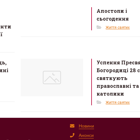
Апостоли і
сьогодення
енти
Життя святих
ї
ь,
Успення Пресв
ині
Богородиці 28 
святкують
православні та
католики
Життя святих
Новини
Анонси