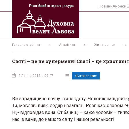
Перейти
Новини
Анонси
Е
до
вмісту
Головна сторінка
Аналітика
Життя святих
Святі – це не супермени! Святі – це християн
2 Липня 2015 в 09:47
Життя святих
Вже традиційно почну із анекдоту: Чоловік напідпитк
Ти, мовляв, пияк, ледар і взагалі… Розпікає, словом. 
Ні,- відповідає вона. От бачиш, – каже чоловік – ти т
нас із вами, до нашого світу і нашої реальності.