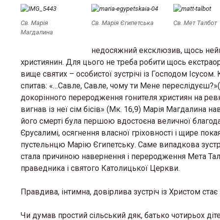
Св. Марія
Св. Марія Єгипетська
Св. Мет Талбот
Магдалина
недосяжний ексклюзив, щось неймо
християнин. Для цього не треба робити щось екстрао
вище святих – особистої зустрічі із Господом Ісусом.
спитав: «…Савле, Савле, чому ти Мене переслідуєш?»(Д
докорінного переродження гонителя християн на ревн
вигнав із неї сім бісів» (Мк. 16,9) Марія Магдалина 
його смерті була першою вдостоєна величної благодат
Єрусалимі, осягнення власної гріховності і щире пок
пустельнцю Марію Єгипетську. Саме випадкова зустрі
стала причиною навернення і переродження Мета Тал
праведника і святого Католицької Церкви.
Правдива, інтимна, довірлива зустріч із Христом стає
Чи думав простий сільський дяк, батько чотирьох діт