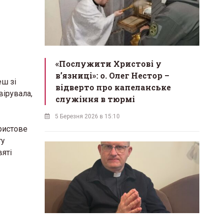
«Послужити Христові у
вʼязниці»: о. Олег Нестор –
еш зі
відверто про капеланське
вірувала,
служіння в тюрмі
5 Березня 2026 в 15:10
Христове
ту
вяті