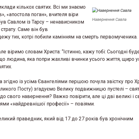
клади кількох святих. Всі ми знаємо
», «апостола поган», вчителя віри
Навернення Савла
 був Савлом із Тарсу – ненависником
 страту. Саме він був
дежу тих, котрі побили камінням на смерть первомученика.
але віримо словам Христа: “Істинно, кажу тобі: Сьогодні буд
 що людина, яка попри жахливі вчинки усього життя, щиро у
ятих.
а згідно із усіма Євангеліями першою почула звістку про 
еликого Посту) згадуємо Велику подвижницю пустелі – свя
о свого навернення? Важко повірити, але ці дві великі і с
ями «найдревнішої професії» – повіями.
ликий праведник, який від 17 до 27 років був хронічним