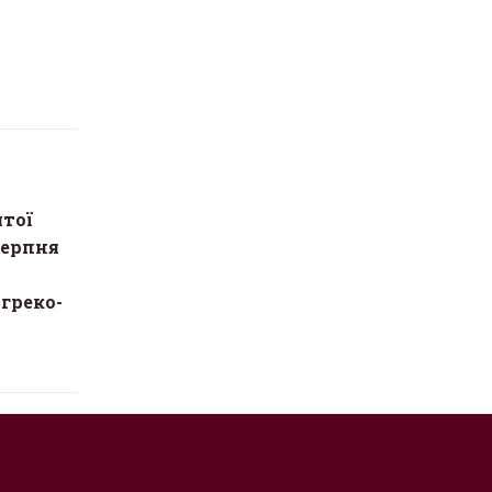
ятої
серпня
 греко-