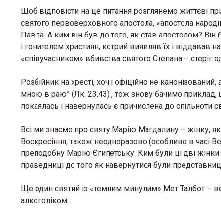
Щоб відповісти на це питання розглянемо життєві при
святого первоверховного апостола, «апостола народів
Павла. А ким він був до того, як став апостолом? Він
і гонителем християн, котрий виявляв їх і віддавав на
«співучасником» вбивства святого Степана – стеріг о
Розбійник на хресті, хоч і офіційно не канонізований, 
мною в раю” (Лк. 23,43) , тож знову бачимо приклад,
покаялась і навернулась є причислена до спільноти св
Всі ми знаємо про святу Марію Магдалину – жінку, як
Воскресіння, також неодноразово (особливо в часі В
преподобну Марію Єгипетську. Ким були ці дві жінки д
праведниці до того як навернутися були представниц
Ще один святий із «темним минулим» Мет Талбот – ве
алкоголіком.