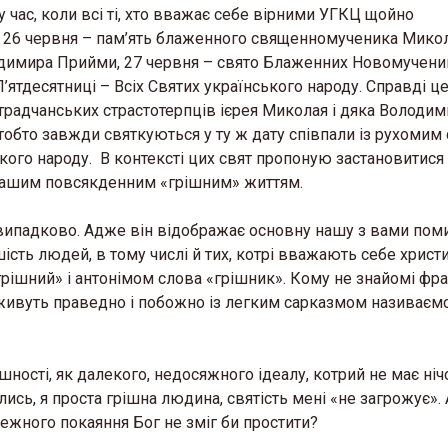
у час, коли всі ті, хто вважає себе вірними УГКЦ щойно
: 26 червня – пам’ять блаженного священномученика Мико
одимира Прийми, 27 червня – свято Блаженних Новомучени
П’ятдесятниці – Всіх Святих українського народу. Справді це
традчанських страстотерпців ієрея Миколая і дяка Володими
обто завжди святкуються у ту ж дату співпали із рухомим 
ького народу. В контексті цих свят пропоную застановитися
із нашим повсякденним «грішним» життям.
невипадково. Адже він відображає основну нашу з вами пом
ість людей, в тому числі й тих, котрі вважають себе христ
рішний» і антонімом слова «грішник». Кому не знайомі фраз
рі живуть праведно і побожно із легким сарказмом називаєм
ності, як далекого, недосяжного ідеалу, котрий не має ніч
ись, я проста грішна людина, святість мені «не загрожує». 
лежного покаяння Бог не зміг би простити?