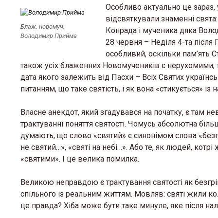
Особливо актуально це зараз, 
відсвяткували знаменні свята
Блаж. новомуч.
Конрада і мученика дяка Вол
Володимир Прийма
28 червня – Неділя 4-та після 
особливий, оскільки пам’ять С
також усіх блаженних Новомучеників є нерухомими, т
дата якого залежить від Пасхи – Всіх Святих українс
питанням, що таке святість, і як вона «стикується» 
Власне анекдот, який згадувався на початку, є там 
трактуванні поняття святості. Чомусь абсолютна більш
думають, що слово «святий» є синонімом слова «безг
не святий…», «святі на небі…». Або те, як людей, кот
«святими». І це велика помилка.
Великою неправдою є трактування святості як безгріш
спільного із реальним життям. Мовляв: святі жили кол
це правда? Хіба може бути таке минуле, яке після на