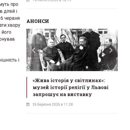
имуть про
 дітей і
26 червня
АНОНСИ
ати хвору
 його
конував
ішність і
ас
«Жива історія у світлинах»:
«М
екрет
музей історії релігії у Львові
в
одійна
запрошує на виставку
б
26 Березня 2026 в 11:28
18 