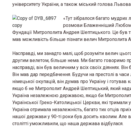
університету України, а також міський голова Львова
«Тут зібралося багато мудрих 
розмови Блаженніший Любомир
Фундації Митрополита Андрея Шептицького. Це був т
мав можливість більше пізнати велич Митрополита 
Насправді, ми занадто малі, щоб розуміти велич цьо
другим велетом, більше нема. Ми багато говоримо про
насправді, він був величним у всіх своїх діяннях. В
Він мав дар передбачення. Будучи на престолі в часи л
німецької окупацій, він думав про Україну і готував
якщо б не Митрополит Андрей Шептицький, який надих
Україна незалежною державою, якщо би Митрополит 
Української Греко-Католицької Церкви, які тримали укр
Україна отримала незалежність, багато тих отців приї
нашої держави у 90-ті роки був досить кволим. Але 
столітті уможливили, що наша держава відбулася.