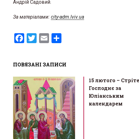
Андрій Садовий.
За матеріалами:
city-adm.lviv.ua
F
T
E
S
a
wi
m
h
ce
tt
ail
ar
ПОВЯЗАНІ ЗАПИСИ
b
er
e
o
15 лютого – Cтріт
o
Господнє за
k
Юліанським
календарем