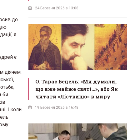
24 Березня 2026 в 13:08
росив до
цію
ації, я
ндрей є
м діячем.
ської,
О. Тарас Бецель: «Ми думали,
отьба,
що вже майже святі...», або Як
а би
читати «Ліствицю» в миру
ків
19 Березня 2026 в 16:48
ні. І коли
бель
лому