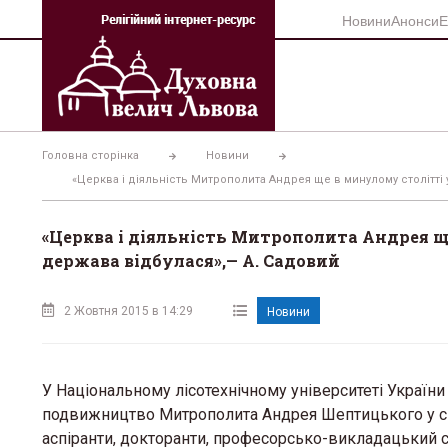
Перейти
Новини
Анонси
Е
до
вмісту
Головна сторінка
Новини
«Церква і діяльність Митрополита Андрея ще в минулому столітті
«Церква і діяльність Митрополита Андрея 
держава відбулася»,— А. Садовий
2 Жовтня 2015 в 14:29
Новини
У Національному лісотехнічному університеті України
подвижництво Митрополита Андрея Шептицького у спра
аспіранти, докторанти, професорсько-викладацький с