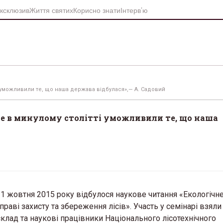
ксклюзив
Життя святих
Корисно знати
Інтерв’ю
 уможливили те, що наша держава відбулася»,— А. Садовий
ще в минулому столітті уможливили те, що наша
 1 жовтня 2015 року відбулося наукове читання «Екологічн
ві захисту та збереження лісів». Участь у семінарі взяли 
клад та наукові працівники Національного лісотехнічного