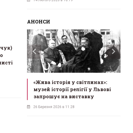
АНОНСИ
вчук)
що
листі
ас
«Жива історія у світлинах»:
«М
екрет
музей історії релігії у Львові
в
одійна
запрошує на виставку
б
26 Березня 2026 в 11:28
18 