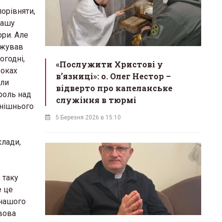
порівняти,
нашу
ори. Але
джував
огодні,
«Послужити Христові у
роках
вʼязниці»: о. Олег Нестор –
ули
відверто про капеланське
роль над
служіння в тюрмі
днішнього
5 Березня 2026 в 15:10
клади,
 таку
е це
 нашого
вова