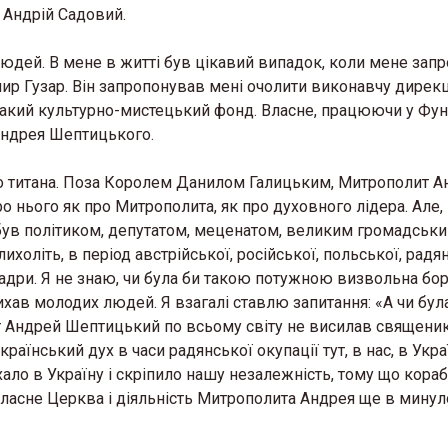
 Андрій Садовий.
людей. В мене в житті був цікавий випадок, коли мене зап
 Гузар. Він запропонував мені очолити виконавчу дирек
акий культурно-мистецький фонд. Власне, працюючи у Фунд
Андрея Шептицького.
го титана. Поза Королем Данилом Галицьким, Митрополит А
 нього як про Митрополита, як про духовного лідера. Але,
ін був політиком, депутатом, меценатом, великим громадськи
ихоліть, в період австрійської, російської, польської, радян
 кадри. Я не знаю, чи була би такою потужною визвольна бор
ав молодих людей. Я взагалі ставлю запитання: «А чи бул
Андрей Шептицький по всьому світу не висилав священи
аїнський дух в часи радянської окупації тут, в нас, в Украї
хало в Україну і скріпило нашу незалежність, тому що кора
власне Церква і діяльність Митрополита Андрея ще в мину