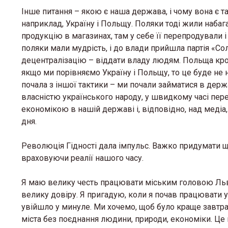
Інше питання – якою є наша держава, і чому вона є так
наприклад, Україну і Польщу. Поляки тоді жили наба
продукцію в магазинах, там у себе її перепродували і
поляки мали мудрість, і до влади прийшла партія «
децентралізацію – віддати владу людям. Польща крок
якщо ми порівняємо Україну і Польщу, то це буде не 
почала з іншої тактики – ми почали займатися в держа
власністю українського народу, у швидкому часі пере
економікою в нашій державі і, відповідно, над медіа
дня.
Революція Гідності дала імпульс. Важко придумати що
враховуючи реалії нашого часу.
Я маю велику честь працювати міським головою Львов
велику довіру. Я пригадую, коли я почав працювати у 
увійшло у минуле. Ми хочемо, щоб було краще завтра
міста без поєднання людини, природи, економіки. Це