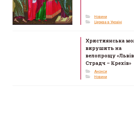
Новини
Церква в Україні
Християнська мо
вирушить на
велопрощу «Львів
Страдч – Крехів»
Анонси
Новини
О. Ром
запрошу
львівсь
13 Березня 