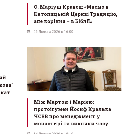
О. Маріуш Кравєц: «Маємо в
Католицькій Церкві Традицію,
але коріння – в Біблії»
26 Лютого 2026 в 16:00
ий
кова”
окат
Між Мартою і Марією:
протоігумен Йосиф Кралька
ЧСВВ про менеджмент у
монастирі та виклики часу
14 Лютого 2026 в 18:19