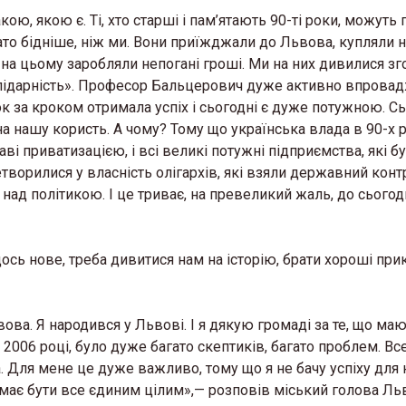
ою, якою є. Ті, хто старші і пам’ятають 90-ті роки, можуть 
гато бідніше, ніж ми. Вони приїжджали до Львова, купляли 
 на цьому заробляли непогані гроші. Ми на них дивилися зг
Солідарність». Професор Бальцерович дуже активно впрова
 за кроком отримала успіх і сьогодні є дуже потужною. Сь
на нашу користь. А чому? Тому що українська влада в 90-х 
ві приватизацією, і всі великі потужні підприємства, які б
творилися у власність олігархів, які взяли державний конт
, над політикою. І це триває, на превеликий жаль, до сього
сь нове, треба дивитися нам на історію, брати хороші при
а. Я народився у Львові. І я дякую громаді за те, що маю
2006 році, було дуже багато скептиків, багато проблем. Вс
. Для мене це дуже важливо, тому що я не бачу успіху для
 має бути все єдиним цілим»,— розповів міський голова Ль