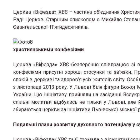
Церква «Віфезда» ХВЄ – частина об’єднання Християн
Раді Церков. Старшим єпископом є Михайло Степан
Євангельської-П’ятидесятників.
християнськими конфесіями
Церква «Віфезда» ХВЄ безперечно співпрацює зі в
конфесіями присутні хороші стосунки та зв’язки. П
спокій в державі та здоров’я усіх жителів світу. Ос
з листопада 2013 року. У Львові біля фігури Божої 
України. Цю ініціативу прийняли на засіданні Всеукр
спільні молитви відбулись не тільки у Львові, але й
збираються церкви за ініціативи Львівської міської 
Подальші плани розвитку духовного потенціалу у с
Церква «Віфезда» ХВЄ та її громада з відкритим с