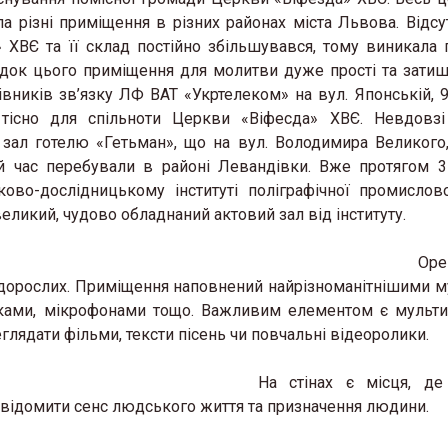
а різні приміщення в різних районах міста Львова. Відсу
 ХВЄ та її склад постійно збільшувався, тому виникала 
лідок цього приміщення для молитви дуже прості та затиш
вників зв’язку ЛФ ВАТ «Укртелеком» на вул. Японській, 9
тісно для спільноти Церкви «Віфесда» ХВЄ. Невдовзі
зал готелю «Гетьман», що на вул. Володимира Великого,
й час перебували в районі Левандівки. Вже протягом 3
во-дослідницькому інституті поліграфічної промислово
еликий, чудово обладнаний актовий зал від інституту.
Оре
та дорослих. Приміщення наповнений найрізноманітнішими 
лонками, мікрофонами тощо. Важливим елементом є мульт
глядати фільми, тексти пісень чи повчальні відеоролики.
На стінах є місця, де
свідомити сенс людського життя та призначення людини.