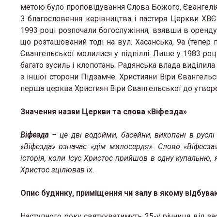
метою було проповідування Слова Божого, Євангелія,
З благословення керівництва і пастиря Церкви ХВЄ
1993 році розпочали богослужіння, взявши в оренду
що розташований тоді на вул. Хасанська, 9а (тепер
Євангельської молилися у підпіллі. Лише у 1983 ро
багато зусиль і клопотань. Радянська влада виділила
з іншої сторони Підзамче. Християни Віри Євангельс
перша церква Християн Віри Євангельської до утворе
Значення назви Церкви та слова «Віфезда»
Віфезда
– це дві водойми, басейни, викопані в руслі 
«Віфезда» означає «дім милосердя». Слово «Віфесза»
історія, коли Ісус Христос прийшов в одну купальню, я
Христос зцілював їх.
Опис будинку, приміщення чи залу в якому відбуваю
Наступного року святкуватимуть 25-у річниця від з