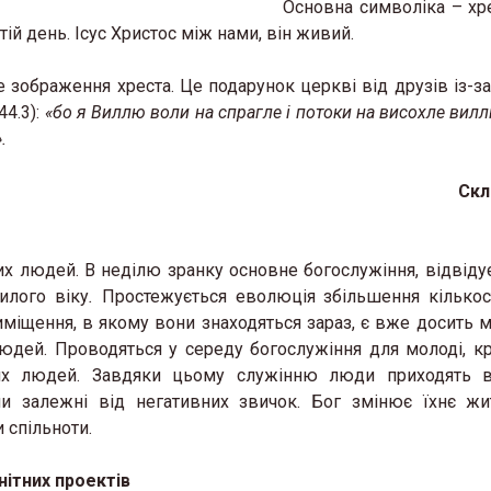
Основна символіка – хре
тій день. Ісус Христос між нами, він живий.
зображення хреста. Це подарунок церкві від друзів із-за
44.3):
«бо я Виллю воли на спрагле і потоки на висохле вил
.
Скл
их людей. В неділю зранку основне богослужіння, відвіду
илого віку
.
Простежується еволюція збільшення кількос
міщення, в якому вони знаходяться зараз, є вже досить 
 людей. Проводяться у середу богослужіння для молоді, кр
жних людей. Завдяки цьому служінню люди приходять в
 чи залежні від негативних звичок. Бог змінює їхнє жи
 спільноти.
нітних проектів