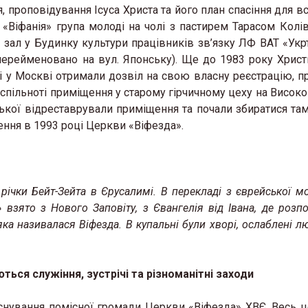
 проповідування Ісуса Христа та його план спасіння для вс
 «Віфанія» група молоді на чолі з пастирем Тарасом Кол
 зал у Будинку культури працівників зв’язку ЛФ ВАТ «Укр
 перейменовано на вул. Японську). Ще до 1983 року Христ
ці у Москві отримали дозвіл на свою власну реєстрацію, 
 спільноті приміщення у старому гірчичному цеху на Високо
ької відреставрували приміщення та почали збиратися там
ння в 1993 році Церкви «Віфезда».
річки
Бейт-Зейта
в Єрусалимі. В перекладі з єврейської м
 взято з Нового Заповіту, з Євангелія від Івана, де розпо
ка називалася Віфезда. В купальні були хворі, ослаблені лю
ться служіння, зустрічі та різноманітні заходи
аснування помісної громади Церкви «Віфезда» ХВЄ. Весь ц