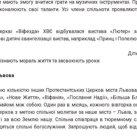
и мають змогу вчитися грати на музичних інструментах. П
сконалюють свої таланти. Усі члени спільноти проявляю
еркві «Віфезда» ХВЄ відбувалася вистава «Лютер» з
ві дитячі євангелізації вистав, наприклад «Принц і Попел
Діт
пізнають мораль життя та засвоюють уроки.
Львова
ю кількістю інших Протестантських Церков міста Львова
 «Нове Життя», «Віфанія», «Послання Надії», «Більша Бл
найомі між собою. Один раз в місяць, кожного вівторка о
ерков з метою спільної молитви за наше місто – Львів, з
и і за всю Землю нашу. Спільна співпраця в тюремному сл
яться спільні богослужіння. Запрошують людей, щоб від