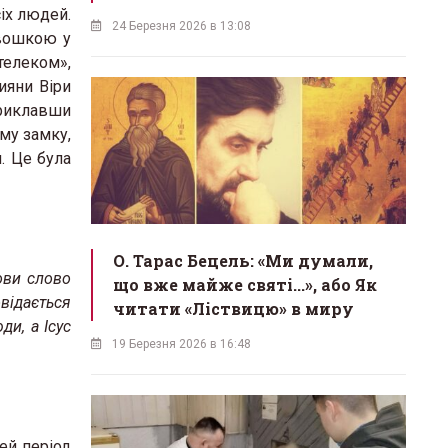
іх людей.
24 Березня 2026 в 13:08
івошкою у
телеком»,
ияни Віри
приклавши
му замку,
. Це була
О. Тарас Бецель: «Ми думали,
ови слово
що вже майже святі...», або Як
відається
читати «Ліствицю» в миру
ди, а Ісус
19 Березня 2026 в 16:48
ей період