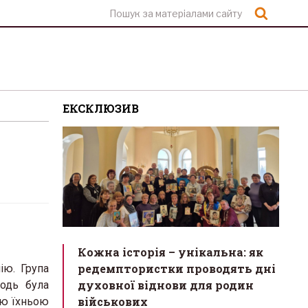
Шукат
ЕКСКЛЮЗИВ
Кожна історія – унікальна: як
редемптористки проводять дні
ію. Група
духовної віднови для родин
одь була
військових
ою їхньою