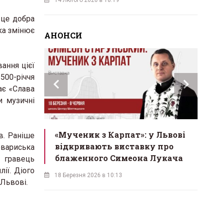
 це добра
яка змінює
АНОНСИ
ання цієї
500-річчя
ає «Слава
и музичні
инах»:
«Мученик з Карпат»: у Львові
Л
в. Раніше
 Львові
відкривають виставку про
мо
товариська
у
блаженного Симеона Лукача
на
й гравець
ії. Діого
18 Березня 2026 в 10:13
16 
 Львові.