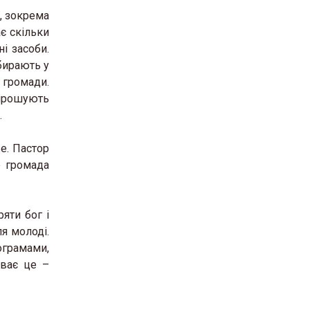
, зокрема
є скільки
і засоби.
бирають у
 громади.
апрошують
.
е. Пастор
е громада
яти бог і
я молоді.
ограмами,
иває це –