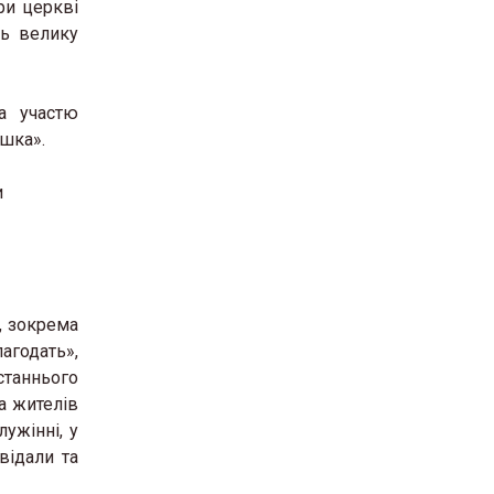
ри церкві
ть велику
а участю
юшка».
и
, зокрема
агодать»,
станнього
а жителів
ужінні, у
відали та