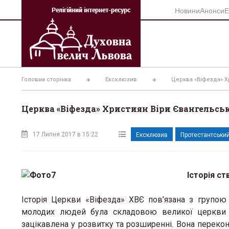
Перейти
Новини
Анонси
Е
до
вмісту
Головна сторінка
Ексклюзив
Церква «Віфезда» Х
Церква «Віфезда» Християн Віри Євангельсько
17 Липня 2017 в 15:22
Ексклюзив
Протестантський
Історія с
Історія Церкви «Віфезда» ХВЄ пов’язана з групою 
молодих людей була складовою великої церкви –
зацікавлена у розвитку та розширенні. Вона перекон