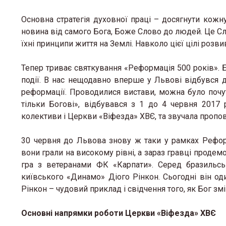
Основна стратегія духовної праці – досягнути кож
новина від самого Бога, Боже Слово до людей. Це Слов
їхні принципи життя на Землі. Навколо цієї цілі розв
Тепер триває святкування «Реформація 500 років». 
події. В нас нещодавно вперше у Львові відбувся д
реформації. Проводилися вистави, можна було почут
тільки Богові», відбувався з 1 до 4 червня 2017 
колективи і Церкви «Віфезда» ХВЄ, та звучала пропов
«Місце,
30 червня до Львова знову ж таки у рамках Реформ
тепло»:
вони грали на високому рівні, а зараз гравці продемо
простір
гра з ветеранами ФК «Карпати». Серед бразильсь
кризі
київського «Динамо» Діого Рінкон. Сьогодні він оди
Рінкон – чудовий приклад і свідчення того, як Бог зм
12 Березня 
Основні напрямки роботи Церкви «Віфезда» ХВЄ