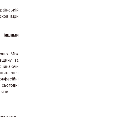
раїнській
рков віри
 іншими
тощо. Між
вщину, за
починаючи
изволення
онфесійні
 сьогодні
ктів.
иянському