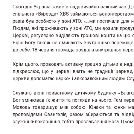
Сьогодні Україна живе в надзвичайно важкий час. Дл
спільнота «Віфезда» ХВЄ займаються волонтерством.
разів був особисто у зоні АТО: «…ми постачали для н
Людям, які проживають у зоні АТО, ми возили продук
Церкві, регулярно виділяють грошові кошти на цю 
Вірні Богу також не оминають внутрішньо переміщен
до себе. 18 червня громада роздала внутрішньо пер
Крім цього, проводять активну праця з дітьми в нед
підкреслює, що у церкві вчать не традиції церкви,
церкви допомагає нарко- і алкозалежним людям. Служі
Служать вірні приватному дитячому будинку «Благ
Бог змінював їх життя та погляди на нього. Там пере
Молодь товаришує між собою. Юнаки та юнки мают
проповідями Євангелія, разом збираються та відв
служіння-поклоніння, тобто прославлення Бога. Цьому