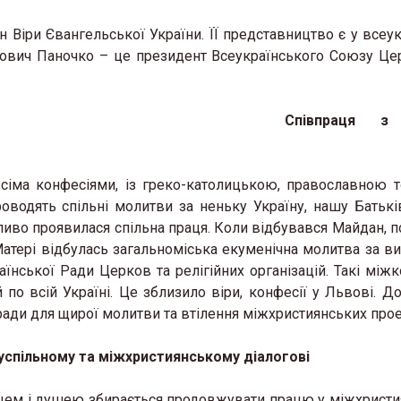
 Віри Євангельської України. ЇЇ представництво є у всеук
ович Паночко – це президент Всеукраїнського Союзу Це
Співпраця з
сіма конфесіями, із греко-католицькою, православною 
роводять спільні молитви за неньку Україну, нашу Батькі
обливо проявилася спільна праця. Коли відбувався Майдан, 
Матері відбулась загальноміська екуменічна молитва за в
аїнської Ради Церков та релігійних організацій. Такі міжк
 по всій Україні. Це зблизило віри, конфесії у Львові. До
ради для щирої молитви та втілення міжхристиянських прое
успільному та міжхристиянському діалогові
ерцем і душею збирається продовжувати працю у міжхрист