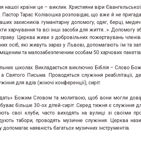
я нашої країни це – виклик. Християни віри Євангельської
 Пастор Тарас Колівошка розповідає, що вже й не пригада
аших захисників гуманітарну допомогу, одяг, берці, медичн
ти харчування та всі інші засоби для життя…». Допомогу з
справу. Церква живе з добровільних пожертвувань членів
их осіб, які живуть зараз у Львові, допомагають їм та з
еміщеним та малозабезпеченим особам 50 харчових пакетів
ільних школах. Викладається виключно Біблія – Слово Бож
 а Святого Письма. Проводяться служіння реабілітації, д
ння для вдів (жіночі конференції), сиріт.
одать» Божим Словом та молитвою, щоб вони могли довір
буває більше 30-ох дітей-сиріт .Серед тижня є служіння дл
ь свої клуби, часто виходять на вулиці зі своїми пр
ідують табори, проводять музичне служіння. Церква наз
 допомагає наявність багатьох музичних інструментів.