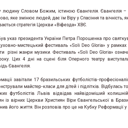
ну людину Словом Божим, істиною Євангелія. Євангелія –
о, яке змінює людей, дає їм Віру у Спасіння та вічність, 
ивається стратегія Церкви «Віфезда» ХВЄ.
Був указ президента України Петра Порошенка про святкув
уховно-мистецький фестиваль «Soli Deo Gloria» у рамках 
и різні жанри музики. Фестиваль «Soli Deo Gloria» означ
року. Цих 4 дні на сцені біля Оперного театру виступал
ідь Євангелія.
 де можна відчути
«Жива історія у світл
ації завітали 17 бразильських футболістів-професіоналі
 у Львові з’явиться
музей історії релігії у
нстрували майстер-класи для дітей і підлітків. Відбулась 
 стосунків для сімей у
запрошує на виставк
ких футболістів Львів відвідав найвідоміший колишні
н із вірних Церкви Християн Віри Євангельської в Бразил
26 Березня 2026 в 11:28
інив його життя. Він розповів про це на Кубку Реформації у
2026 в 11:45