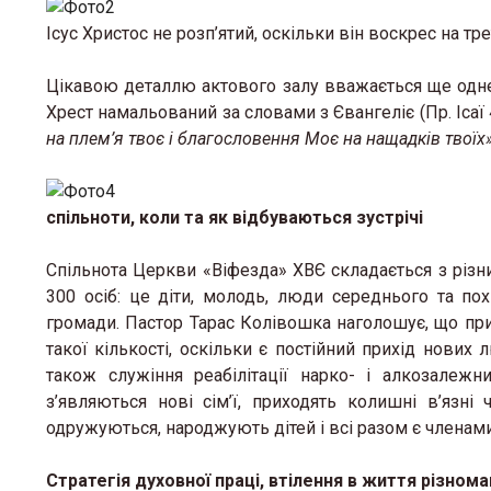
Ісус Христос не розп’ятий, оскільки він воскрес на тре
Цікавою деталлю актового залу вважається ще одне 
Хрест намальований за словами з Євангеліє (Пр. Ісаї 
на плем’я твоє і благословення Моє на нащадків твоїх»
спільноти, коли та як відбуваються зустрічі
Спільнота Церкви «Віфезда» ХВЄ складається з різн
300 осіб: це діти, молодь, люди середнього та пох
громади. Пастор Тарас Колівошка наголошує, що при
такої кількості, оскільки є постійний прихід нових
також служіння реабілітації нарко- і алкозале
з’являються нові сім’ї, приходять колишні в’язні
одружуються, народжують дітей і всі разом є членами
Стратегія духовної праці, втілення в життя різнома