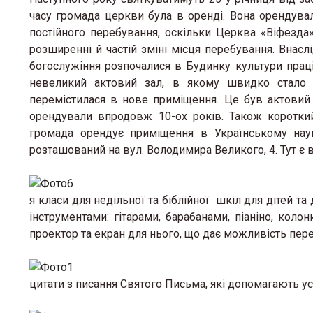
часу громада церкви була в оренді. Вона орендувал
постійного перебування, оскільки Церква «Віфезда»
розширенні й частій зміні місця перебування. Внас
богослужіння розпочалися в Будинку культури праці
невеликий актовий зал, в якому швидко стало 
перемістилася в нове приміщення. Це був актовий 
орендували впродовж 10-ох років. Також коротки
громада орендує приміщення в Українському науко
розташований на вул. Володимира Великого, 4. Тут є в
я класи для недільної та біблійної шкіл для дітей 
інструментами: гітарами, барабанами, піаніно, ко
проектор та екран для нього, що дає можливість пере
цитати з писання Святого Письма, які допомагають у