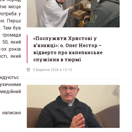
тнє місце
потреба у
ні. Перші
. Там був
 громада
«Послужити Христові у
 50, який
вʼязниці»: о. Олег Нестор –
-ох років
відверто про капеланське
сті, який
служіння в тюрмі
5 Березня 2026 в 15:10
ндуютьс
музичними
имедійний
 написані