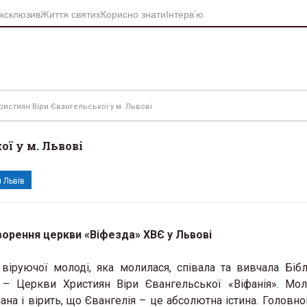
ксклюзив
Життя святих
Корисно знати
Інтерв’ю
ристиян Віри Євангельської у м. Львові
ї у м. Львові
 Львів
творення церкви «Віфезда» ХВЄ у Львові
віруючої молоді, яка молилася, співала та вивчала Бібл
 Церкви Християн Віри Євангельської «Віфанія». Мол
ана і вірить, що Євангелія – це абсолютна істина. Головн