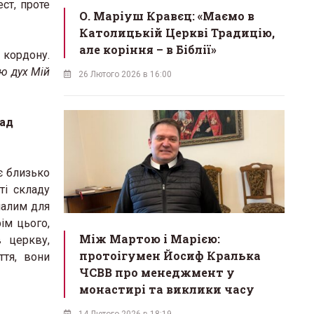
ст, проте
О. Маріуш Кравєц: «Маємо в
Католицькій Церкві Традицію,
але коріння – в Біблії»
 кордону.
лю дух Мій
26 Лютого 2026 в 16:00
ад
є близько
ті складу
малим для
ім цього,
Між Мартою і Марією:
 церкву,
протоігумен Йосиф Кралька
ття, вони
ЧСВВ про менеджмент у
монастирі та виклики часу
14 Лютого 2026 в 18:19