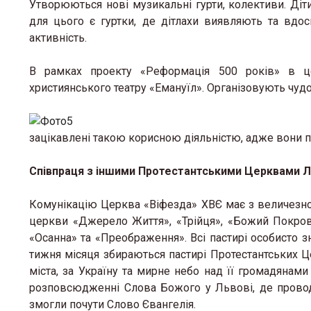
Утворюються нові музикальні гурти, колективи. Діт
для цього є гуртки, де дітлахи виявляють та вдо
активність.
В рамках проекту «Реформація 500 років» в ц
християнського театру «Емануїл». Організовують чудо
зацікавлені такою корисною діяльністю, адже вони 
Співпраця з іншими Протестантськими Церквами 
Комунікацію Церква «Віфезда» ХВЄ має з величезно
церкви «Джерело Життя», «Трійця», «Божий Покров»,
«Осанна» та «Преображення». Всі пастирі особисто з
тижня місяця збираються пастирі Протестантських Ц
міста, за Україну та мирне небо над її громадянам
розповсюдженні Слова Божого у Львові, де провод
змогли почути Слово Євангелія.