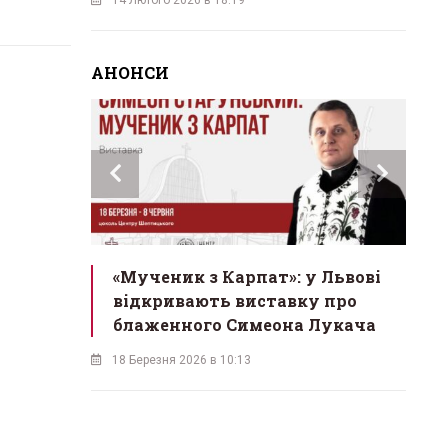
АНОНСИ
инах»:
«Мученик з Карпат»: у Львові
Л
 Львові
відкривають виставку про
мо
у
блаженного Симеона Лукача
на
18 Березня 2026 в 10:13
16 