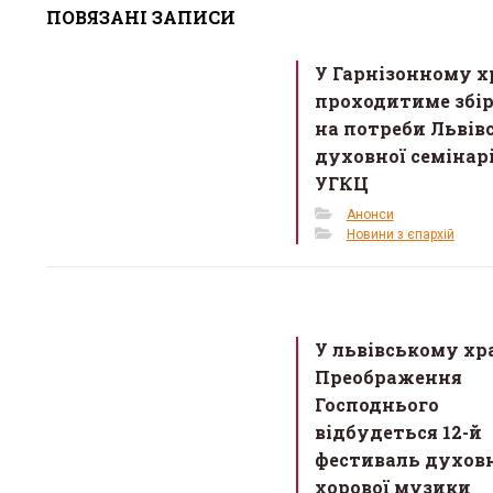
ПОВЯЗАНІ ЗАПИСИ
b
er
e
o
У Гарнізонному х
o
проходитиме збі
k
на потреби Львів
духовної семінарі
УГКЦ
Анонси
Новини з єпархій
У львівському хр
Преображення
Господнього
відбудеться 12-й
фестиваль духов
хорової музики