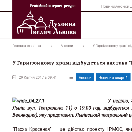
Перейти
Новини
Анонси
Е
до
вмісту
Головна сторінка
Анонси
У Гарнізонному храмі в
У Гарнізонному храмі відбудеться вистава 
29 Квітня 2017 в 09:41
Анонси
Новини з єпархій
У неділю, 
Львів, вул. Театральна, 11) о 19:00 год. відбудетьс
Великодня), яку представить Львівський театральний це
“Пасха Красеная” – це дійство проекту ІРМОС, як