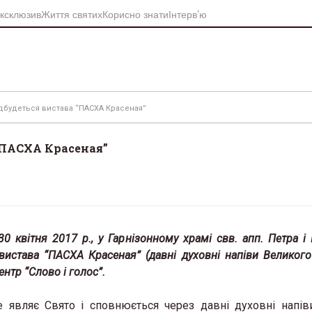
ксклюзив
Життя святих
Корисно знати
Інтерв’ю
ідбудеться вистава “ПАСХА Красеная”
“ПАСХА Красеная”
30 квітня 2017 р., у Гарнізонному храмі свв. апп. Петра і
я вистава “ПАСХА Красеная” (давні духовні напіви Великого
нтр “Слово і голос”.
е являє Свято і сповнюється через давні духовні напів