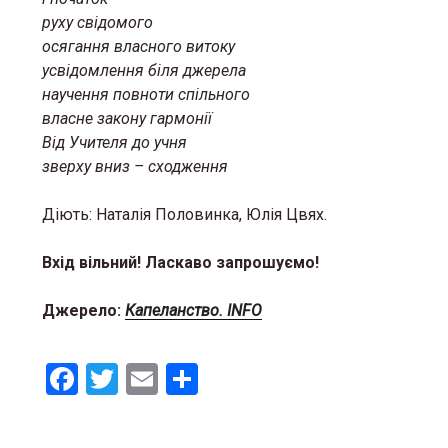
руху свідомого
осягання власного витоку
усвідомлення біля джерела
научення повноти спільного
власне закону гармонії
Від Учителя до учня
зверху вниз – сходження
Діють: Наталія Половинка, Юлія Цвях.
Вхід вільний! Ласкаво запрошуємо!
Джерело:
Капеланство. INFO
F
T
E
S
a
wi
m
h
ce
tt
ail
ar