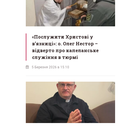
«Послужити Христові у
вʼязниці»: о. Олег Нестор –
відверто про капеланське
служіння в тюрмі
5 Березня 2026 в 15:10