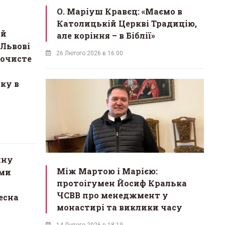
О. Маріуш Кравєц: «Маємо в
Католицькій Церкві Традицію,
ій
але коріння – в Біблії»
 Львові
26 Лютого 2026 в 16:00
рочисте
ку в
нну
Між Мартою і Марією:
ями
протоігумен Йосиф Кралька
ЧСВВ про менеджмент у
есна
монастирі та виклики часу
14 Лютого 2026 в 18:19