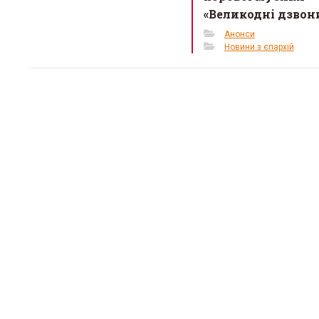
«Великодні дзвон
Анонси
Новини з єпархій
«Місце,
тепло»:
простір
кризі
12 Березня 