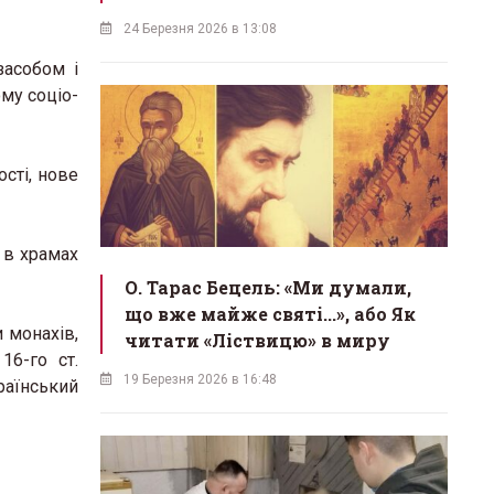
24 Березня 2026 в 13:08
засобом і
му соціо-
ості, нове
 в храмах
О. Тарас Бецель: «Ми думали,
що вже майже святі...», або Як
 монахів,
читати «Ліствицю» в миру
16-го ст.
19 Березня 2026 в 16:48
раїнський