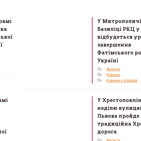
рамі
У Митрополич
рка
Базиліці РКЦ у
ської
відбудеться у
ї
завершення
Фатімського ро
Україні
Анонси
Новини
Новини з єпархій
амі
У Хрестопоклі
неділю вулиц
Львова пройде
традиційна Хр
ної
дорога
Анонси