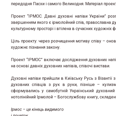
передодня Пасхи і самого Великодня. Матеріал проект
Проект “ІРМОС. Давні духовні напіви України” роз
звершенням якого є ірмолойний спів, православна д
культурному просторі і втілена в сучасних художніх 
Ціль проекту: через розчищення мотиву співу – оновл
художнє пізнання закону.
Проект “ІРМОС” включає дослідження духовних напіві
на основі давніх духовних напівів, співочі вистави.
Духовні напіви прийшли в Київську Русь з Візантії 
духовних співців з рук в руки, пізніше – кулизм
сформувались у самобутній Український духовний 
нотолінійний Ірмолой – Богослужбову книгу, складену
Ірмос – це кінець видимого
і початок