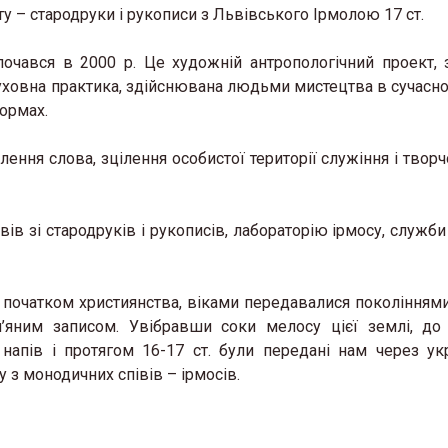
у – стародруки і рукописи з Львівського Ірмолою 17 ст.
почався в 2000 р. Це художній антропологічний проект, 
уховна практика, здійснювана людьми мистецтва в сучасно
формах.
ення слова, зцілення особистої території служіння і творч
в зі стародруків і рукописів, лабораторію ірмосу, служби
з початком християнства, віками передавалися поколіннями
’яним записом. Увібравши соки мелосу цієї землі, до 
напів і протягом 16-17 ст. були передані нам через ук
 з монодичних співів – ірмосів.