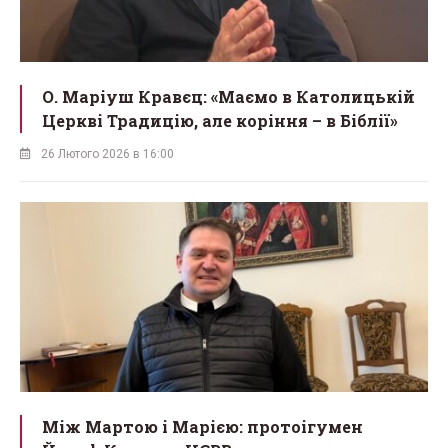
О. Маріуш Кравєц: «Маємо в Католицькій
Церкві Традицію, але коріння – в Біблії»
26 Лютого 2026 в 16:00
Між Мартою і Марією: протоігумен