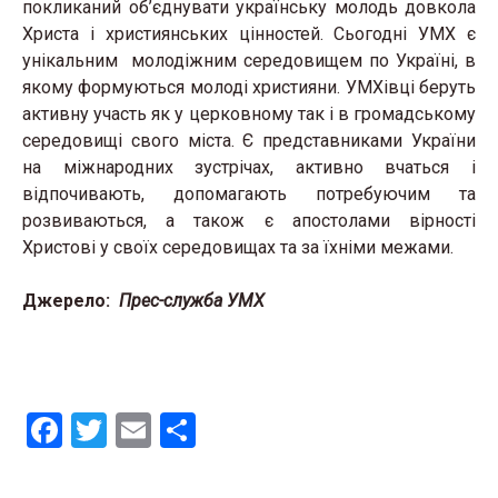
покликаний об’єднувати українську молодь довкола
Христа і християнських цінностей. Сьогодні УМХ є
унікальним молодіжним середовищем по Україні, в
якому формуються молоді християни. УМХівці беруть
активну участь як у церковному так і в громадському
середовищі свого міста. Є представниками України
на міжнародних зустрічах, активно вчаться і
відпочивають, допомагають потребуючим та
розвиваються, а також є апостолами вірності
Христові у своїх середовищах та за їхніми межами.
Джерело:
Прес-служба УМХ
F
T
E
S
a
wi
m
h