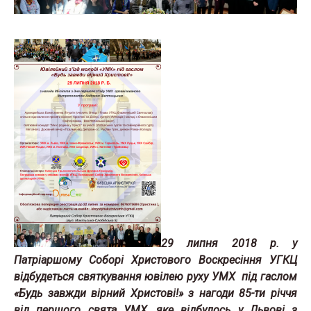
29 липня 2018 р. у
Патріаршому Соборі Христового Воскресіння УГКЦ
відбудеться святкування ювілею руху УМХ під гаслом
«Будь завжди вірний Христові!» з нагоди 85-ти річчя
від першого свята УМХ, яке відбулось у Львові з