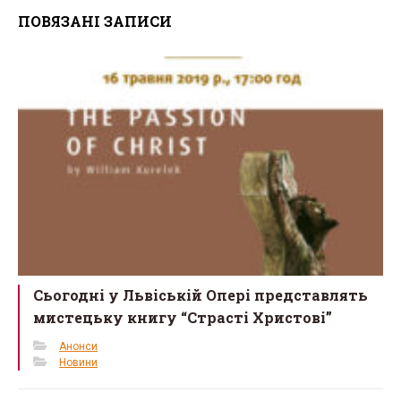
ce
tt
ail
ar
ПОВЯЗАНІ ЗАПИСИ
b
er
e
o
o
k
Сьогодні у Львіській Опері представлять
мистецьку книгу “Страсті Христові”
Анонси
Новини