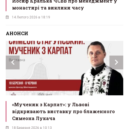
Йосиф Кралька ЧСВВ про менеджмент у
монастирі та виклики часу
14 Лютого 2026 в 18:19
АНОНСИ
ї
«Мученик з Карпат»: у Львові
відкривають виставку про блаженного
Симеона Лукача
18 Березня 2026 в 10:13