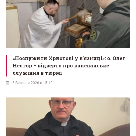
«Послужити Христові у вʼязниці»: о. Олег
Нестор – відверто про капеланське
служіння в тюрмі
5 Березня 2026 в 15:10