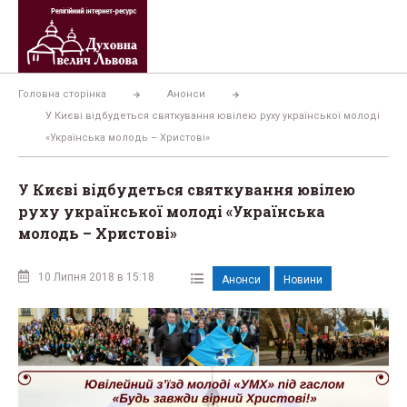
Перейти
до
вмісту
Головна сторінка
Анонси
У Києві відбудеться святкування ювілею руху української молоді
«Українська молодь – Христові»
У Києві відбудеться святкування ювілею
руху української молоді «Українська
молодь – Христові»
10 Липня 2018 в 15:18
Анонси
Новини