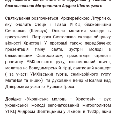
благословення Митрополита Андрея Шептицького.
Святкування розпочнеться Архиєрейскою Літургією,
яку очолить Отець і Глава УГКЦ блаженніший
Святослав (Шевчук). Опісля молитви молодь в
присутності Патріарха Святослава складе обіцянку
вірності Христові. У програмі також передбачено:
презентація гімну свята, зустріч молоді з
блаженнішим Святославом, презентація стратегії
розвитку УМХівського руху, пізнавельний квест,
молитва на Володимирській гірці, святковий концерт
( за участі УМХівськиї гуртів, семінарійного гурту
МетаНоя та інших) та духовний вечір «Псалми над
Дніпром» за участі о. Руслана Греха.
Довідка:
«Українська молодь – Христові» – рух
української молоді започаткований митрополитом
УГКЦ Андреєм Шептицьким у Львові в 1933р., який