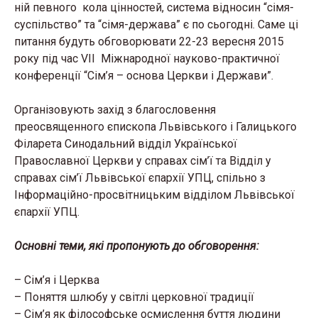
ній певного кола цінностей, система відносин “сімя-
суспільство” та “сімя-держава” є по сьогодні. Саме ці
питання будуть обговорювати 22-23 вересня 2015
року під час VII Міжнародної науково-практичної
конференції “Сім’я – основа Церкви і Держави”.
Організовують захід з благословення
преосвященного єпископа Львівського і Галицького
Філарета Синодальний відділ Української
Православної Церкви у справах сім’ї та Відділ у
справах сім’ї Львівської єпархії УПЦ, спільно з
Інформаційно-просвітницьким відділом Львівської
єпархії УПЦ.
Основні теми, які пропонують до обговорення:
– Сім’я і Церква
– Поняття шлюбу у світлі церковної традиції
– Сім’я як філософське осмислення буття людини