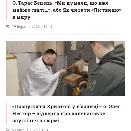
О. Тарас Бецель: «Ми думали, що вже
майже святі...», або Як читати «Ліствицю»
в миру
19 Березня 2026 в 16:48
«Послужити Христові у вʼязниці»: о. Олег
Нестор – відверто про капеланське
служіння в тюрмі
5 Березня 2026 в 15:10