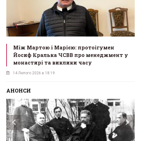
Між Мартою і Марією: протоігумен
Йосиф Кралька ЧСВВ про менеджмент у
монастирі та виклики часу
14 Лютого 2026 в 18:19
АНОНСИ