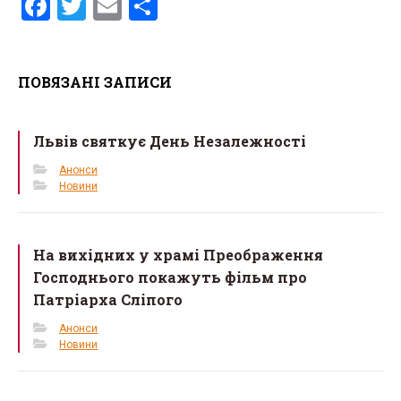
F
T
E
S
a
wi
m
h
ce
tt
ail
ar
ПОВЯЗАНІ ЗАПИСИ
b
er
e
o
Львів святкує День Незалежності
o
k
Анонси
Новини
На вихідних у храмі Преображення
Господнього покажуть фільм про
Патріарха Сліпого
Анонси
Новини