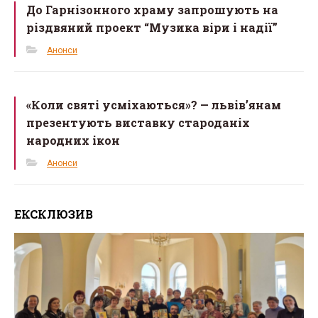
До Гарнізонного храму запрошують на
різдвяний проект “Музика віри і надії”
Анонси
«Коли святі усміхаються»? — львів’янам
презентують виставку староданіх
народних ікон
Анонси
ЕКСКЛЮЗИВ