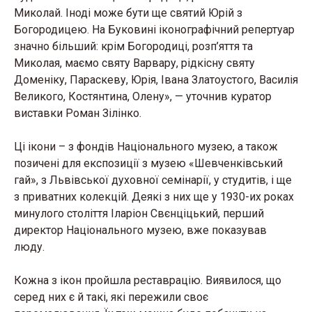
Миколай. Іноді може бути ще святий Юрій з
Богородицею. На Буковині іконографічний репертуар
значно більший: крім Богородиці, розп’яття та
Миколая, маємо святу Варвару, рідкісну святу
Доменіку, Параскеву, Юрія, Івана Златоустого, Василія
Великого, Костянтина, Олену», — уточнив куратор
виставки Роман Зілінко.
Ці ікони – з фондів Національного музею, а також
позичені для експозиції з музею «Шевченківський
гай», з Львівської духовної семінарії, у студитів, і ще
з приватних колекцій. Деякі з них ще у 1930-их роках
минулого століття Іларіон Свєнціцький, перший
директор Національного музею, вже показував
люду.
Кожна з ікон пройшла реставрацію. Виявилося, що
серед них є й такі, які пережили своє