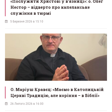
«Послужити Христові у вʼязниці»: о. Олег
Нестор – відверто про капеланське
служіння в тюрмі
5 Березня 2026 в 15:10
О. Маріуш Кравєц: «Маємо в Католицькій
Церкві Традицію, але коріння – в Біблії»
26 Лютого 2026 в 16:00