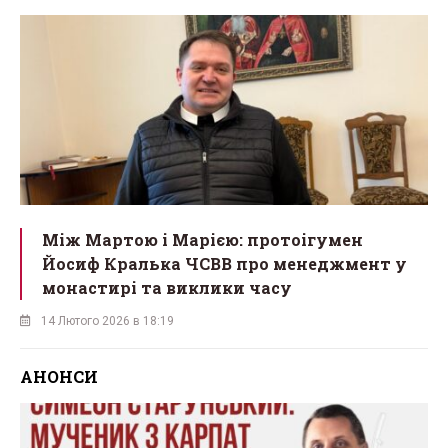
Між Мартою і Марією: протоігумен
Йосиф Кралька ЧСВВ про менеджмент у
монастирі та виклики часу
14 Лютого 2026 в 18:19
АНОНСИ