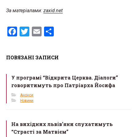
За матеріалами:
zaxid.net
F
T
E
S
a
wi
m
h
ce
tt
ail
ar
ПОВЯЗАНІ ЗАПИСИ
b
er
e
o
У програмі “Відкрита Церква. Діалоги”
o
говоритимуть про Патріарха Йосифа
k
Анонси
Новини
На вихідних львів’яни слухатимуть
“Страсті за Матвієм”