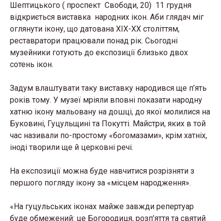
Шептицького ( проспект Свободи, 20) 11 грудня
відкриється виставка народних ікон. Аби глядач міг
оглянути ікону, що датована XIX-XX століттям,
реставратори працювали понад рік. Сьогодні
музейники готують до експозиції близько двох
сотень ікон.
Задум влаштувати таку виставку народився ще п’ять
років тому. У музеї мріяли вповні показати народну
хатню ікону мальовану на дошці, до якої молилися на
Буковині, Гуцульщині та Покутті. Майстри, яких в той
час називали по-простому «богомазами», крім хатніх,
іноді творили ще й церковні речі.
На експозиції можна буде навчитися розрізняти з
першого погляду ікону за «місцем народження».
«На гуцульських іконах майже завжди репертуар
буде обмежений: це Богородиця, розп’яття та святий