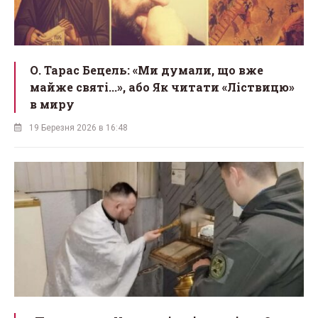
О. Тарас Бецель: «Ми думали, що вже
майже святі...», або Як читати «Ліствицю»
в миру
19 Березня 2026 в 16:48