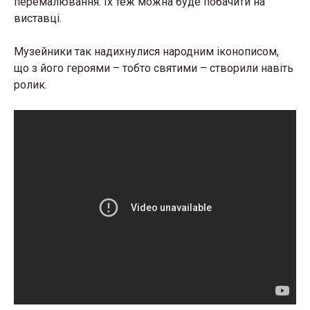
перемалювання. Їх теж можна буде побачити на
виставці.
Музейники так надихнулися народним іконописом,
що з його героями – тобто святими – створили навіть
ролик.