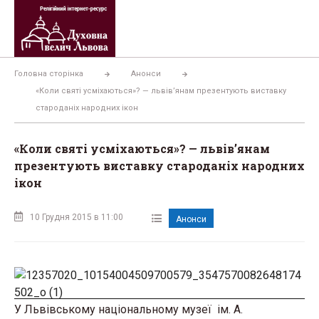
Перейти
до
вмісту
Головна сторінка
Анонси
«Коли святі усміхаються»? — львів’янам презентують виставку
староданіх народних ікон
«Коли святі усміхаються»? — львів’янам
презентують виставку староданіх народних
ікон
10 Грудня 2015 в 11:00
Анонси
У Львівському національному музеї ім. А.