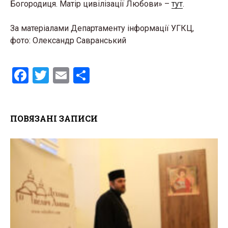
Богородиця. Матір цивілізації Любови» –
тут
.
За матеріалами Департаменту інформації УГКЦ,
фото: Олександр Савранський
F
T
E
S
a
wi
m
h
ce
tt
ail
ar
ПОВЯЗАНІ ЗАПИСИ
b
er
e
o
o
k