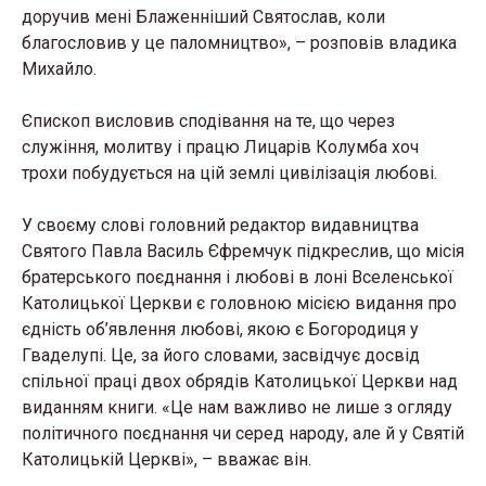
доручив мені Блаженніший Святослав, коли
благословив у це паломництво», – розповів владика
Михайло.
Єпископ висловив сподівання на те, що через
служіння, молитву і працю Лицарів Колумба хоч
трохи побудується на цій землі цивілізація любові.
У своєму слові головний редактор видавництва
Святого Павла Василь Єфремчук підкреслив, що місія
братерського поєднання і любові в лоні Вселенської
Католицької Церкви є головною місією видання про
єдність об’явлення любові, якою є Богородиця у
Гваделупі. Це, за його словами, засвідчує досвід
спільної праці двох обрядів Католицької Церкви над
виданням книги. «Це нам важливо не лише з огляду
політичного поєднання чи серед народу, але й у Святій
Католицькій Церкві», – вважає він.