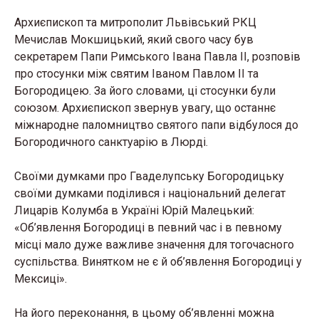
Архиєпископ та митрополит Львівський РКЦ
Мечислав Мокшицький, який свого часу був
секретарем Папи Римського Івана Павла ІІ, розповів
про стосунки між святим Іваном Павлом ІІ та
Богородицею. За його словами, ці стосунки були
союзом. Архиєпископ звернув увагу, що останнє
міжнародне паломництво святого папи відбулося до
Богородичного санктуарію в Люрді.
Своїми думками про Гваделупську Богородицьку
своїми думками поділився і національний делегат
Лицарів Колумба в Україні Юрій Малецький:
«Об’явлення Богородиці в певний час і в певному
місці мало дуже важливе значення для тогочасного
суспільства. Винятком не є й об’явлення Богородиці у
Мексиці».
На його переконання, в цьому об’явленні можна