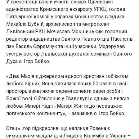
У презентації взяли участь: екзарх Одеський і
адміністратор Кримського екзархату УГКЦ, голова
Патріаршої комісії у справах монашества владика
Михайло Бубній, архиєпископ та митрополит
Львівський РКЦ Мечислав Мокшицький, головний
редактор видавництва Святого Павла отців Паолістів
пан Василь Єфремчук та інші учасники. Модерував
зустріч ректор Львівської духовної семінарії Святого
Духа о. Ігор Бойко.
«Діва Марія є джерелом єдності християн і об’єктом
любові вірних. Вона з’явилася понад 50 разів в часі і
просторі, виявляючи окремі аспекти своєї особи і
Божої волі. Об’явлення у Гваделупі є одним з виявів
любові Матері Надії і Матері Життя до переважно
поганського континенту», – зазначив о. Ігор Бойко.
Отець Ігор підкреслив, що каплиця Розена є
символічнм місцем для Лицарів Колумба в Україні –