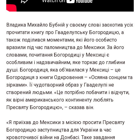
Владика Михайло Бубній у своєму слові заохотив усіх
прочитати книгу про Гваделупську Богородицю, а
також поділився моментами, які його особисто
вразили під час паломництва до Мексики. За його
словами, почитання Богородиці у Мексиці є
особливим і надзвичайним, яке торкає до глибини
душі. Богородиця, яка об’явилася у Мексиці – це
Богородиця з книги Одкровення – «Осяяна сонцем та
зірками». Її чудотворний образ у Гваделупі не
створений людьми. «Це потрібно побачити і відчути,
як вірні американського континенту люблять
Пресвяту Богородицю», – сказав він.
«Я приїхав до Мексики з місією просити Пресвяту
Богородицю заступництва для України в час
кровоточивої війни на Донбасі. Таке завдання