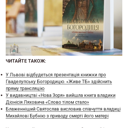
ЧИТАЙТЕ ТАКОЖ:
У Львові відбудеться презентація книжки про
Гваделупську Богородицю. «Живе ТБ» здійснить
пряму трансляцію
У видавництві «Нова Зоря» вийшла книга владики
Діонісія Ляховича «Слово тілом стало»
Блаженніший Святослав висловив співчуття владиці
Михайлові Бубнію з приводу смерті його матері