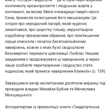
континенту кровопролиття і людських жертв у
континент, на якому Мати-очевидиця смерті свого
Сина, принесла полегшення його мешканцям. Це
історія про неродючий пагорб, який чудесно
заквітчався, про шорстку тільму, нерукотворно
оздоблену прекрасним образом, про пом’якшення
серця єпископа і початок багатомільйонних
навернень, кожне з яких було свідоцтвом
безсмертної перемоги цивілізації Любові. Нашим
завданням є продовжувати ці навернення, а через
наше особисте перетворення і свідоцтво стати
кодексом, який принесе навернення ближніх» (с. 159).
Завершився вечір молитовним десятком вервиці під
проводом владик Михайла Бубнія та Мечислава
Мокшицького.
Фоторепортаж із презентації книги «Гваделупська