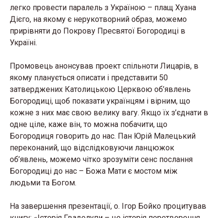
легко провести паралель з Україною – плащ Хуана
Дієго, на якому є нерукотворний образ, можемо
прирівняти до Покрову Пресвятої Богородиці в
Україні.
Промовець анонсував проект спільноти Лицарів, в
якому планується описати і представити 50
затверджених Католицькою Церквою об’явлень
Богородиці, щоб показати українцям і вірним, що
кожне з них має свою велику вагу. Якщо їх з’єднати в
одне ціле, каже він, то можна побачити, що
Богородиця говорить до нас. Пан Юрій Малецький
переконаний, що відслідковуючи ланцюжок
об’явлень, можемо чітко зрозуміти сенс послання
Богородиці до нас – Божа Мати є мостом між
людьми та Богом.
На завершення презентації, о. Ігор Бойко процитував
книгу: «Історія Гваделупи – це історія перетворення