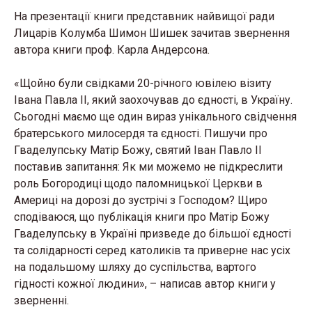
На презентації книги представник найвищої ради
Лицарів Колумба Шимон Шишек зачитав звернення
автора книги проф. Карла Андерсона.
«Щойно були свідками 20-річного ювілею візиту
Івана Павла ІІ, який заохочував до єдності, в Україну.
Сьогодні маємо ще один вираз унікального свідчення
братерського милосердя та єдності. Пишучи про
Гваделупську Матір Божу, святий Іван Павло ІІ
поставив запитання: Як ми можемо не підкреслити
роль Богородиці щодо паломницької Церкви в
Америці на дорозі до зустрічі з Господом? Щиро
сподіваюся, що публікація книги про Матір Божу
Гваделупську в Україні призведе до більшої єдності
та солідарності серед католиків та приверне нас усіх
на подальшому шляху до суспільства, вартого
гідності кожної людини», – написав автор книги у
зверненні.