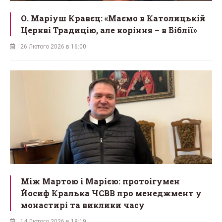
О. Маріуш Кравєц: «Маємо в Католицькій
Церкві Традицію, але коріння – в Біблії»
26 Лютого 2026 в 16:00
Між Мартою і Марією: протоігумен
Йосиф Кралька ЧСВВ про менеджмент у
монастирі та виклики часу
14 Лютого 2026 в 18:19