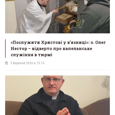
«Послужити Христові у вʼязниці»: о. Олег
Нестор – відверто про капеланське
служіння в тюрмі
5 Березня 2026 в 15:10