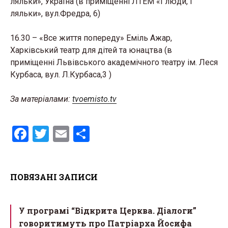
ляльки», Україна (в приміщенні ЛТЕМ «І люди, і
ляльки», вул.Фредра, 6)
16.30 – «Все життя попереду» Еміль Ажар,
Харківський театр для дітей та юнацтва (в
приміщенні Львівського академічного театру ім. Леся
Курбаса, вул. Л.Курбаса,3 )
За матеріалами:
tvoemisto.tv
F
T
E
S
a
wi
m
h
ce
tt
ail
ar
ПОВЯЗАНІ ЗАПИСИ
b
er
e
o
У програмі “Відкрита Церква. Діалоги”
o
говоритимуть про Патріарха Йосифа