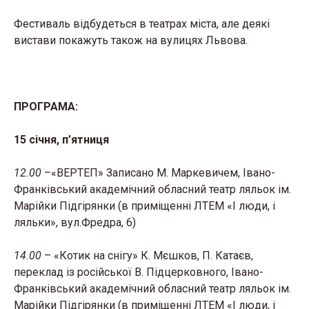
Фестиваль відбудеться в театрах міста, але деякі
вистави покажуть також на вулицях Львова.
ПРОГРАМА:
15 січня, п’ятниця
12.00
–«ВЕРТЕП» Записано М. Маркевичем, Івано-
Франківський академічний обласний театр ляльок ім.
Марійки Підгірянки (в приміщенні ЛТЕМ «І люди, і
ляльки», вул.Фредра, 6)
14.00
– «Котик на снігу» К. Мєшков, П. Катаєв,
переклад із російської В. Підцерковного, Івано-
Франківський академічний обласний театр ляльок ім.
Марійки Підгірянки (в приміщенні ЛТЕМ «І люди, і