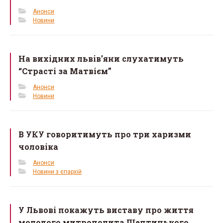
k
Анонси
Новини
На вихідних львів’яни слухатимуть
“Страсті за Матвієм”
Анонси
Новини
В УКУ говоритимуть про три харизми
чоловіка
Анонси
Новини з єпархій
У Львові покажуть виставу про життя
молодого митрополита Шептицького