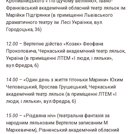
Кропивницького « По щучому велінню», Івано-
Франківський академічний обласний театр ляльок ім.
Марійки Підгірянки (в приміщенні Львівського
драматичного театру ім. Лесі Українки, вул.
Городоцька, 36)
12.00
– Вертепне дійство «Козак» Феофана
Прокоповича, Черкаський академічний театр ляльок,
Україна (в приміщенні ЛТЕМ «І люди, і ляльки»,
вул.Фредра, 6)
14.00
– «Один день з життя тітоньки Марини» Юхим
Чеповецький, Ярослав Грушецький, Черкаський
академічний театр ляльок (в приміщенні ЛТЕМ «І
люди, і ляльки», вул.Фредра, 6)
15.00
– «Різдвяна ніч» (театральна фантазія за
народним ляльковим Вертепом записаним М.
Маркевичем), Рівненський академічний обласний