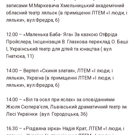
записами М.Маркевича Хмельницький академічний
обласний театр ляльок (в приміщенні ЛТЕМ «І люди, і
ляльки», вул.Фредра, 6)
12.00 – «Маленька Баба- Яга» За казкою Отфріда
Пройслера, Інсценізація В. Глазкова переклад О. Баші
І, Український театр для дітей та юнацтва ( вул.
Гнатюка, 11)
14.00 – Вертеп «Скинія златая», ЛТЕМ «І люди, і
ляльки», Україна (в приміщенні ЛТЕМ «І люди, і
ляльки», вул.Фредра, 6)
14.00 – «Віл та осел при яслах» за оповіданнями
Жюля Сюперв’єля, Львівський драматичний театр ім.
Лесі Українки (вул. Городоцька, 36)
16.30 – «Різдвяна зірка» Надія Крат, ЛТЕМ «І люди, і