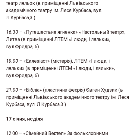
театр ляльок (в приміщенні Львівського
академічного театру ім. Леся Курбаса, вул.
Л.Курбаса,3 )
16.30
– «Путешествие ягненка» «Настольный театр»,
Литва (в приміщенні ЛТЕМ «І люди, і ляльки»,
вул.Фредра, 6)
19.00
– «Еклезіаст» (містерія), ЛТЕМ «І люди, і
ляльки» (в приміщенні ЛТЕМ «І люди, і ляльки»,
вул.Фредра, 6)
21.00
– «Бібліа» (пластична феєрія) Євген Худзик (в
приміщенні Львівського академічного театру ім. Леся
Курбаса, вул. Л.Курбаса,3 )
17 січня, неділя
12.00 – «Сімейний Вертеп» За фольклорними