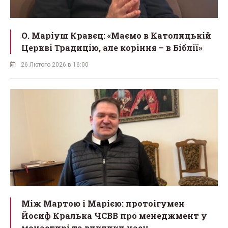
О. Маріуш Кравєц: «Маємо в Католицькій
Церкві Традицію, але коріння – в Біблії»
26 Лютого 2026 в 16:00
Між Мартою і Марією: протоігумен
Йосиф Кралька ЧСВВ про менеджмент у
монастирі та виклики часу