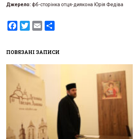
Джерело:
фб-сторінка отця-диякона Юрія Федіва
F
T
E
S
a
wi
m
h
ce
tt
ail
ar
ПОВЯЗАНІ ЗАПИСИ
b
er
e
o
o
k