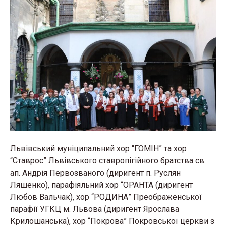
Львівський муніципальний хор “ГОМІН” та хор
“Ставрос” Львівського ставропігійного братства св.
ап. Андрія Первозваного (диригент п. Руслян
Ляшенко), парафіяльний хор “ОРАНТА (диригент
Любов Вальчак), хор “РОДИНА” Преображенської
парафії УГКЦ м. Львова (диригент Ярослава
Крилошанська), хор “Покрова” Покровської церкви з