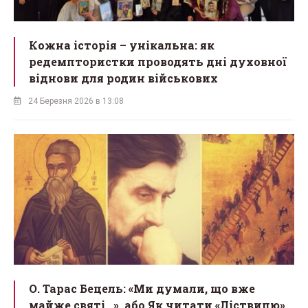
Кожна історія – унікальна: як
редемптористки проводять дні духовної
віднови для родин військових
24 Березня 2026 в 13:08
О. Тарас Бецель: «Ми думали, що вже
майже святі...», або Як читати «Ліствицю»