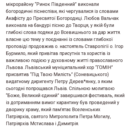
мікрорайону “Ринок Південний”
виконали
богородичні піснеспіви, які чергувалися із словами
Акафісту до Пресвятої Богородиці. Любов Вальчак
виконала на бандурі пісню до Творця, у якій були
глибокі слова подяки до Всевишнього за дар життя.
власне цю тему у поєднанні із словами глибокої
проповіді продовжив о. настоятель Ставропігії о. Ігор
Бурмило, який привітав присутніх та хористів із
важливою подією у духовному житті православного
Львова. Львівський муніципальний хор “ГОМІН”
присвятив “Під Твою Милість” (Соневицького)
видатному диригенту Петру Дерев*янку, з яким
сьогодні попрощався Львів. Спільною молитвою
“Боже, Великий єдиний” завершився фестиваль, який
із дотриманням вимог карантину був проведений у
дворику храму, який пам’ятає Вселенських
Патріярхів, святого Митрополита Петра Могилу,
Патріярхів Мстислава і Димитрія.