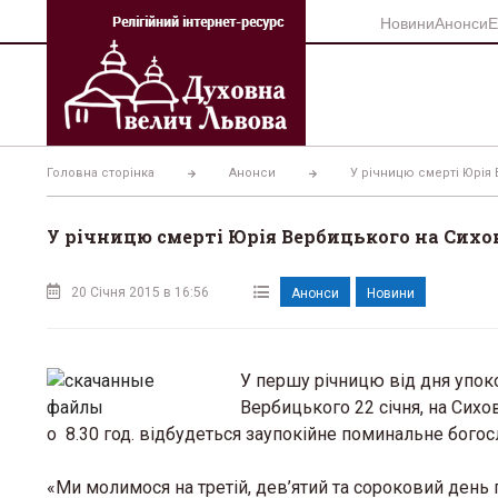
Перейти
Новини
Анонси
Е
до
вмісту
Головна сторінка
Анонси
У річницю смерті Юрія
У річницю смерті Юрія Вербицького на Сихо
20 Січня 2015 в 16:56
Анонси
Новини
У першу річницю від дня упоко
Вербицького 22 січня, на Сихов
о 8.30 год. відбудеться заупокійне поминальне богос
«Ми молимося на третій, дев’ятий та сороковий день п