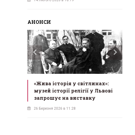
АНОНСИ
ас
«Жива історія у світлинах»:
«М
екрет
музей історії релігії у Львові
в
одійна
запрошує на виставку
б
26 Березня 2026 в 11:28
18 