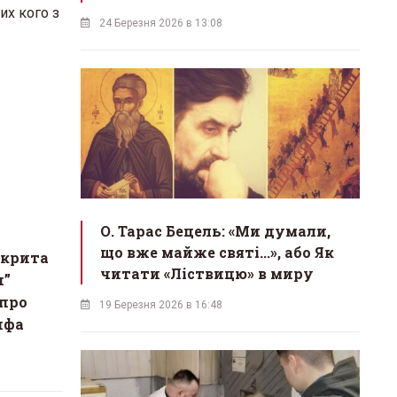
их кого з
24 Березня 2026 в 13:08
О. Тарас Бецель: «Ми думали,
що вже майже святі...», або Як
дкрита
читати «Ліствицю» в миру
и”
про
19 Березня 2026 в 16:48
ифа