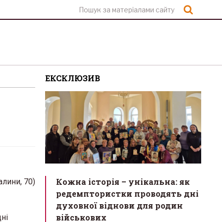
Шукат
ЕКСКЛЮЗИВ
Кожна історія – унікальна: як
алини, 70)
редемптористки проводять дні
духовної віднови для родин
військових
дні