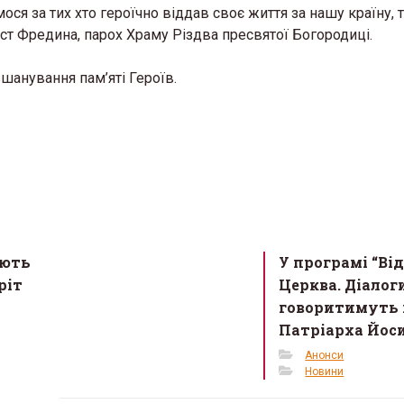
я за тих хто героїчно віддав своє життя за нашу країну, т
ст Фредина, парох Храму Різдва пресвятої Богородиці.
шанування пам’яті Героїв.
ують
У програмі “Ві
ріт
Церква. Діалог
говоритимуть 
Патріарха Йос
Анонси
Новини