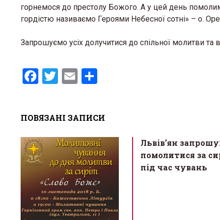
горнемося до престолу Божого. А у цей день помолимос
гордістю називаємо Героями Небесної сотні» – о. Оре
Запрошуємо усіх долучитися до спільної молитви та в
F
T
E
S
a
wi
m
h
ce
tt
ail
ar
ПОВЯЗАНІ ЗАПИСИ
b
er
e
o
Львів’ян запрош
o
помолитися за си
k
під час чувань