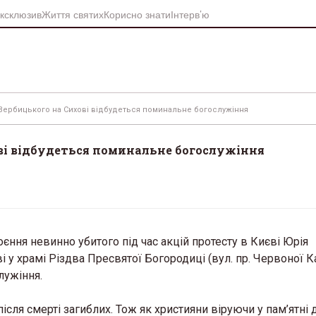
ксклюзив
Життя святих
Корисно знати
Інтерв’ю
 Вербицького на Сихові відбудеться поминальне богослужіння
ві відбудеться поминальне богослужіння
єння невинно убитого під час акцій протесту в Києві Юрія
і у храмі Різдва Пресвятої Богородиці (вул. пр. Червоної К
лужіння.
ісля смерті загиблих. Тож як християни віруючи у пам’ятні 