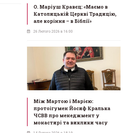
О. Маріуш Кравєц: «Маємо в
Католицькій Церкві Традицію,
але коріння – в Біблії»
26 Лютого 2026 в 16:00
Між Мартою і Марією:
протоігумен Йосиф Кралька
ЧСВВ про менеджмент у
монастирі та виклики часу
14 Лютого 2026 в 18:19