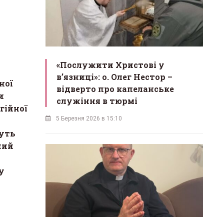
«Послужити Христові у
вʼязниці»: о. Олег Нестор –
ної
відверто про капеланське
и
служіння в тюрмі
гійної
5 Березня 2026 в 15:10
уть
ний
у