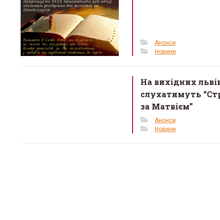
Анонси
Новини
На вихідних льві
слухатимуть “Ст
за Матвієм”
Анонси
Новини