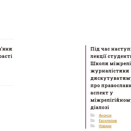
в’яни
Під час наступ
расті
лекції студент
Школи міжрелі
журналістики
дискутуватим
про православ
аспект у
міжрелігійном
діалозі
Анонси
Ексклюзив
Новини