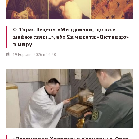
О. Тарас Бецель: «Ми думали, що вже
майже святі...», або Як читати «Ліствицю»
в миру
19 Березня 2026 в 16:48
«Послужити Христові у вʼязниці»: о. Олег