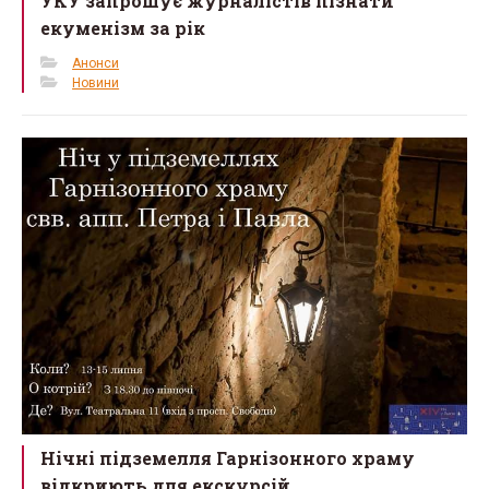
УКУ запрошує журналістів пізнати
екуменізм за рік
Анонси
Новини
Нічні підземелля Гарнізонного храму
відкриють для екскурсій