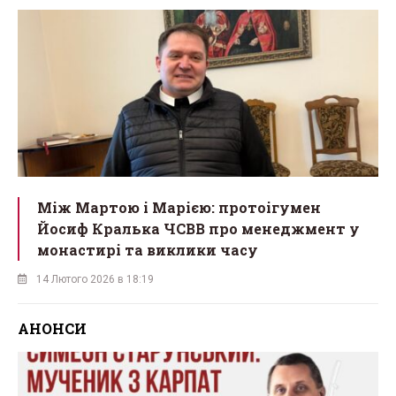
Між Мартою і Марією: протоігумен
Йосиф Кралька ЧСВВ про менеджмент у
монастирі та виклики часу
14 Лютого 2026 в 18:19
АНОНСИ