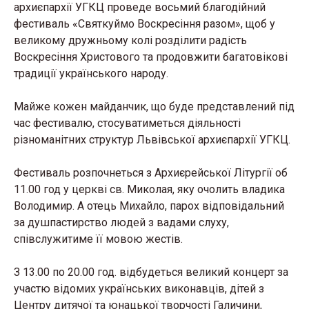
архиєпархії УГКЦ проведе восьмий благодійний
фестиваль «Святкуймо Воскресіння разом», щоб у
великому дружньому колі розділити радість
Воскресіння Христового та продовжити багатовікові
традиції українського народу.
Майже кожен майданчик, що буде представлений під
час фестивалю, стосуватиметься діяльності
різноманітних структур Львівської архиєпархії УГКЦ.
Фестиваль розпочнеться з Архиєрейської Літургії об
11.00 год у церкві св. Миколая, яку очолить владика
Володимир. А отець Михайло, парох відповідальний
за душпастирство людей з вадами слуху,
співслужитиме її мовою жестів.
З 13.00 по 20.00 год. відбудеться великий концерт за
участю відомих українських виконавців, дітей з
Центру дитячої та юнацької творчості Галичини,