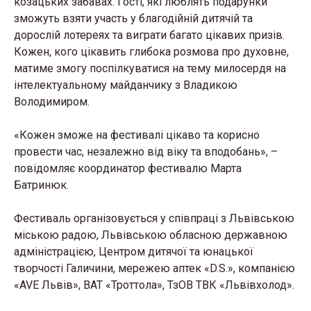
козацьких забавах. Гості, які люблять подарунки
зможуть взяти участь у благодійній дитячій та
дорослій лотереях та виграти багато цікавих призів.
Кожен, кого цікавить глибока розмова про духовне,
матиме змогу поспілкуватися на тему милосердя на
інтелектуальному майданчику з Владикою
Володимиром.
«Кожен зможе на фестивалі цікаво та корисно
провести час, незалежно від віку та вподобань», –
повідомляє координатор фестивалю Марта
Батринюк.
Фестиваль організовується у співпраці з Львівською
міською радою, Львівською обласною державною
адміністрацією, Центром дитячої та юнацької
творчості Галичини, мережею аптек «D.S.», компанією
«AVE Львів», ВАТ «Троттола», ТзОВ ТВК «Львівхолод».