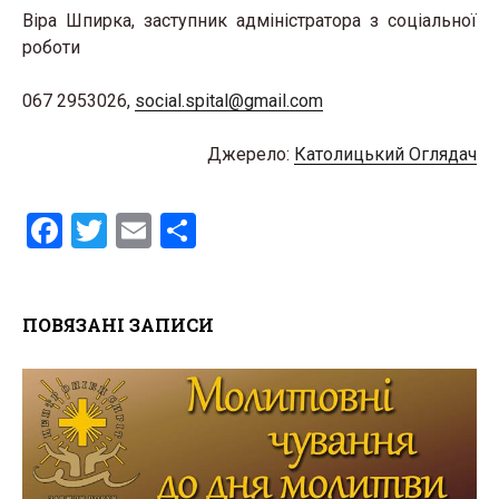
Віра Шпирка, заступник адміністратора з соціальної
роботи
067 2953026,
social.spital@gmail.com
Джерело:
Католицький Оглядач
F
T
E
S
a
wi
m
h
ce
tt
ail
ar
ПОВЯЗАНІ ЗАПИСИ
b
er
e
o
o
k