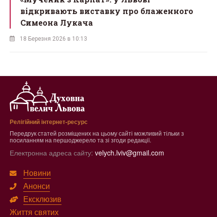
відкривають виставку про блаженного
Симеона Лукача
18 Березня 2026 в 10:13
Релігійний інтернет-ресурс
Передрук статей розміщених на цьому сайті можливий тільки з
посиланням на першоджерело та зі згоди редакції.
Електронна адреса сайту:
velych.lviv@gmail.com
Новини
Анонси
Ексклюзив
Життя святих