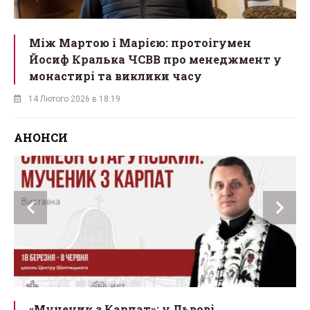
Між Мартою і Марією: протоігумен
Йосиф Кралька ЧСВВ про менеджмент у
монастирі та виклики часу
14 Лютого 2026 в 18:19
АНОНСИ
ї
«Мученик з Карпат»: у Львові