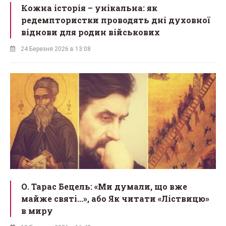
Кожна історія – унікальна: як
редемптористки проводять дні духовної
віднови для родин військових
24 Березня 2026 в 13:08
О. Тарас Бецель: «Ми думали, що вже
майже святі...», або Як читати «Ліствицю»
в миру