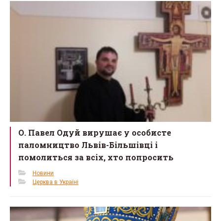
o
o
k
О. Павел Одуй вирушає у особисте
паломництво Львів-Більшівці і
помолиться за всіх, хто попросить
Новини
Церква в Україні