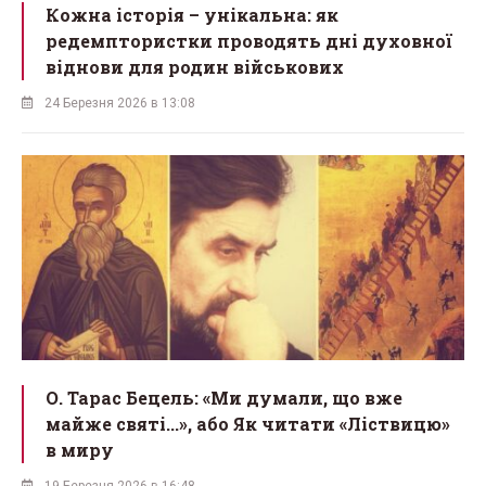
Кожна історія – унікальна: як
редемптористки проводять дні духовної
віднови для родин військових
24 Березня 2026 в 13:08
О. Тарас Бецель: «Ми думали, що вже
майже святі...», або Як читати «Ліствицю»
в миру