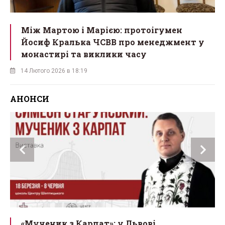
Між Мартою і Марією: протоігумен
Йосиф Кралька ЧСВВ про менеджмент у
монастирі та виклики часу
14 Лютого 2026 в 18:19
АНОНСИ
ї
«Мученик з Карпат»: у Львові