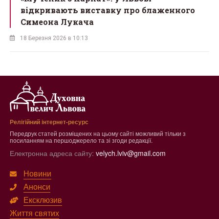
відкривають виставку про блаженного
Симеона Лукача
18 Березня 2026 в 10:13
Релігійний інтернет-ресурс
Передрук статей розміщених на цьому сайті можливий тільки з
посиланням на першоджерело та зі згоди редакції.
Електронна адреса сайту:
velych.lviv@gmail.com
Новини
Анонси
Ексклюзив
Життя святих