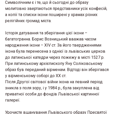
Символічним є і те, що й сьогодні до образу
молитовно звертаються представники усіх конфесій,
а копії та списки ікони поширені у храмах різних
релігійних громад міста.
Історія датування та зберігання цієї ікони –
багатогранна. Борис Возницький вважав часом
народження ікони – ХІV cт. За його твердженнями
ікона була перенесена з однієї із львівських церков
до латинської катедри через пожежу в місті 1527 р.
При латинському архієпископу Яну Соліковському
образ був переданий вірменам. Відтоді він зберігався
у вірменському соборі до ХХ ст.
Після Другої світової війни ікона на певний період
зникла з поля зору, і у 1984 р., була закуплена від
приватної особи до фондів Львівської картинної
галереї.
Урочисте вшанування Львівського образу Пресвятої