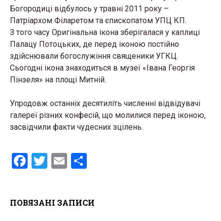
Богородиці відбулось у травні 2011 року –
Патріархом Філаретом та єпископатом УПЦ КП.
З того часу Оригінальна ікона зберігалася у каплиці
Палацу Потоцьких, де перед іконою постійно
здійснювали богослужіння священики УГКЦ.
Сьогодні ікона знаходиться в музеї «Івана Георгія
Пінзеля» на площі Митній.
Упродовж останніх десятиліть численні відвідувачі
галереї різних конфесій, що молилися перед іконою,
засвідчили факти чудесних зцілень.
F
T
E
S
a
wi
m
h
ce
tt
ail
ar
ПОВЯЗАНІ ЗАПИСИ
b
er
e