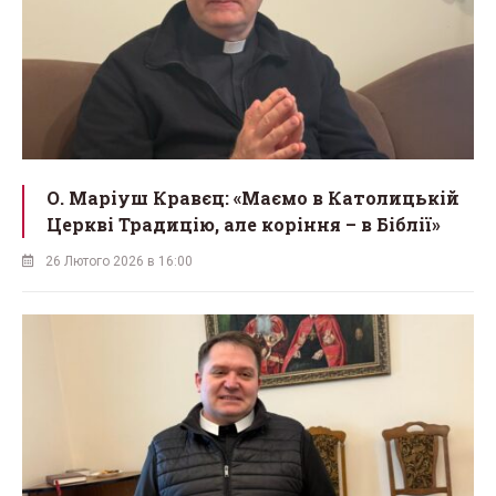
О. Маріуш Кравєц: «Маємо в Католицькій
Церкві Традицію, але коріння – в Біблії»
26 Лютого 2026 в 16:00