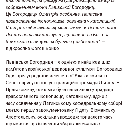
Благовіщення, на фасаді Ратуші розміщено банер із
зображенням ікони Львівської Богородиці.
Ця Богородиця Одигітрія особлива. Написана
православним іконописцем, освячена у католицькій
Катедрі та збережена вірменськими архієпископами
Львова вона символізує те, що любов до Бога та
ближнього є вищою за будь-які розбіжності”,
–
підкреслив Євген Бойко.
Львівська Богордиця – є однією з найцікавіших
пам’яток української церковної культури. Богородиця
Одигітрія упродовж всієї історії благословляла
Своєю присутністю усі традиційні громади Львова –
Православну, оскільки була написаною у традиції
православного іконописця, Католицьку, адже з
часу
освячення у Латинському кафедральному соборі
маємо першу задокументовану її дату, Вірменську
Апостольську, оскільки упродовж тривалого часу
вірменські архієпископи зберігали святиню.